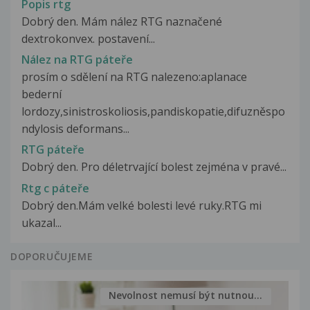
Popis rtg
Dobrý den. Mám nález RTG naznačené
dextrokonvex. postavení...
Nález na RTG páteře
prosím o sdělení na RTG nalezeno:aplanace
bederní
lordozy,sinistroskoliosis,pandiskopatie,difuzněspo
ndylosis deformans...
RTG páteře
Dobrý den. Pro déletrvající bolest zejména v pravé...
Rtg c páteře
Dobrý den.Mám velké bolesti levé ruky.RTG mi
ukazal...
DOPORUČUJEME
Nevolnost nemusí být nutnou...