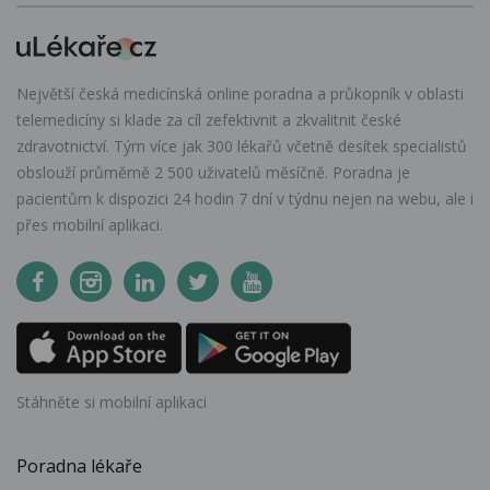
Největší česká medicínská online poradna a průkopník v oblasti
telemedicíny si klade za cíl zefektivnit a zkvalitnit české
zdravotnictví. Tým více jak 300 lékařů včetně desítek specialistů
obslouží průměrně 2 500 uživatelů měsíčně. Poradna je
pacientům k dispozici 24 hodin 7 dní v týdnu nejen na webu, ale i
přes mobilní aplikaci.
Stáhněte si mobilní aplikaci
Poradna lékaře