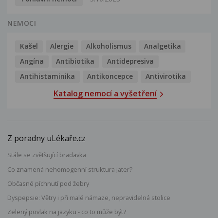
NEMOCI
Kašel
Alergie
Alkoholismus
Analgetika
Angína
Antibiotika
Antidepresiva
Antihistaminika
Antikoncepce
Antivirotika
Katalog nemocí a vyšetření
Z poradny uLékaře.cz
Stále se zvětšující bradavka
Co znamená nehomogenní struktura jater?
Občasné píchnutí pod žebry
Dyspepsie: Větry i při malé námaze, nepravidelná stolice
Zelený povlak na jazyku - co to může být?