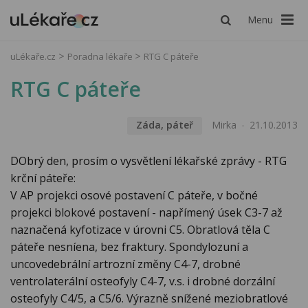
Menu
uLékaře.cz
Poradna lékaře
RTG C páteře
RTG C páteře
Záda, páteř
Mirka
21.10.2013
DObrý den, prosím o vysvětlení lékařské zprávy - RTG
krční páteře:
V AP projekci osové postavení C páteře, v bočné
projekci blokové postavení - napřímený úsek C3-7 až
naznačená kyfotizace v úrovni C5. Obratlová těla C
páteře nesníena, bez fraktury. Spondylozuní a
uncovedebrální artrozní změny C4-7, drobné
ventrolaterální osteofyly C4-7, v.s. i drobné dorzální
osteofyly C4/5, a C5/6. Výrazně snížené meziobratlové