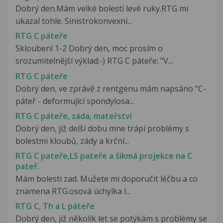
Dobrý den.Mám velké bolesti levé ruky.RTG mi
ukazal tohle. Sinistrokonvexní...
RTG C páteře
Skloubení 1-2 Dobrý den, moc prosím o
srozumitelnější výklad:-) RTG C páteře: "V...
RTG C páteře
Dobrý den, ve zprávě z rentgenu mám napsáno "C-
páteř - deformující spondylosa...
RTG C páteře, záda, mateřství
Dobrý den, již delší dobu mne trápí problémy s
bolestmi kloubů, zády a krční...
RTG C pateře,LS pateře a šikmá projekce na C
pateř.
Mám bolesti zad. Mužete mi doporučit léčbu a co
znamena RTG.osová úchylka l...
RTG C, Th a L páteře
Dobrý den, již několik let se potýkám s problémy se