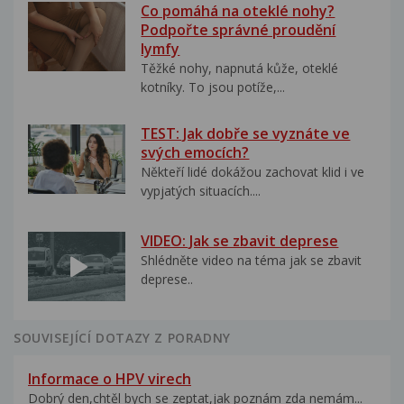
Co pomáhá na oteklé nohy?
Podpořte správné proudění
lymfy
Těžké nohy, napnutá kůže, oteklé
kotníky. To jsou potíže,...
TEST: Jak dobře se vyznáte ve
svých emocích?
Někteří lidé dokážou zachovat klid i ve
vypjatých situacích....
VIDEO: Jak se zbavit deprese
Shlédněte video na téma jak se zbavit
deprese..
SOUVISEJÍCÍ DOTAZY Z PORADNY
Informace o HPV virech
Dobrý den,chtěl bych se zeptat,jak poznám zda nemám...