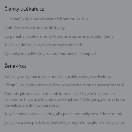
Články uLékaře.cz
13 situací, kdy je nutné volat záchrannou službu
Stáhněte si: První pomoc do kapsy
Co pomáhá na oteklé nohy? Podpořte správné proudění lymfy
TEST: Jak dobře se vyznáte ve svých emocích?
Výsledky testu EQ: Co prozradil váš emoční kompas?
Žena-in.cz
Kvůli migréně jsem málem neměla ani děti, svěřuje se Helena
Pět tipů, jak začít dokonalé ráno. Nevynechejte snídani ani protažení
Způsob, jak se díváme do mobilu, velmi zatěžuje krční páteř, se
skloněnou hlavou je to stejná zátěž, jak se 40 kilovým pytlem na krku,
vysvětluje přední fyzioterapeut
Tipy maminek, jak na svačiny, aby je děti nenosily nesnědené domů
Jídlo jako palivo pro běžce: Důležité je nejen to, co jíte, ale i kdy to jíte