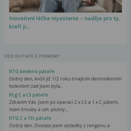
Inovativní léčba myastenie – naděje pro ty,
kteří ji...
VÍCE DOTAZŮ Z PORADNY
RTG bederní páteře
Dobrý den, kvůli již 1/2 roku trvajícím dennodenním
bolestem zad jsem byla...
Rtg C a LS páteře
Zdravím Vás. Jsem po operaci 2 x LS a 1 x C páteře,
mám šrouby a um. plotny....
RTG C a TH páteře
Dobrý den. Dostala jsem výsledky z rengenu a