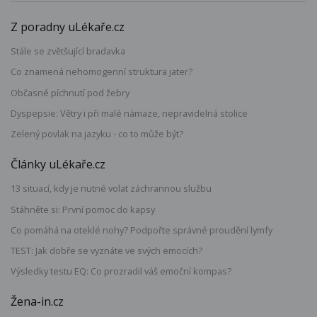
Z poradny uLékaře.cz
Stále se zvětšující bradavka
Co znamená nehomogenní struktura jater?
Občasné píchnutí pod žebry
Dyspepsie: Větry i při malé námaze, nepravidelná stolice
Zelený povlak na jazyku - co to může být?
Články uLékaře.cz
13 situací, kdy je nutné volat záchrannou službu
Stáhněte si: První pomoc do kapsy
Co pomáhá na oteklé nohy? Podpořte správné proudění lymfy
TEST: Jak dobře se vyznáte ve svých emocích?
Výsledky testu EQ: Co prozradil váš emoční kompas?
Žena-in.cz