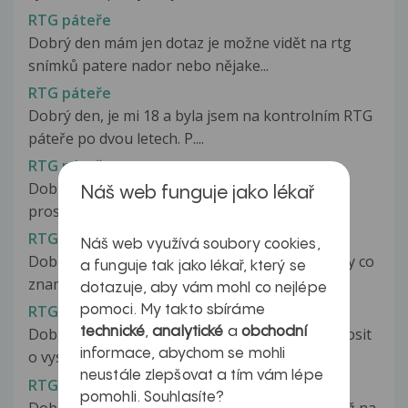
RTG páteře
Dobrý den mám jen dotaz je možne vidět na rtg
snímků patere nador nebo nějake...
RTG páteře
Dobrý den, je mi 18 a byla jsem na kontrolním RTG
páteře po dvou letech. P....
RTG páteře
Dobrý den. Mám popis RTG páteře. Můžete mi
Náš web funguje jako lékař
prosím laicky říci o co se jedná?...
RTG páteře
Náš web využívá soubory cookies,
Dobrý den prosím Vás můžete mi vysvětlit lajcky co
a funguje tak jako lékař, který se
znamená toto: dle RTG LS...
dotazuje, aby vám mohl co nejlépe
RTG páteře
pomoci. My takto sbíráme
technické
,
analytické
a
obchodní
Dobrý den pane doktore, chtěla bych Vás poprosit
informace, abychom se mohli
o vysvětlení nálezu RTG. Naznačená...
neustále zlepšovat a tím vám lépe
RTG páteře - popis
pomohli. Souhlasíte?
Dobrý den, před měsícem jsem měl velkou zátěž na