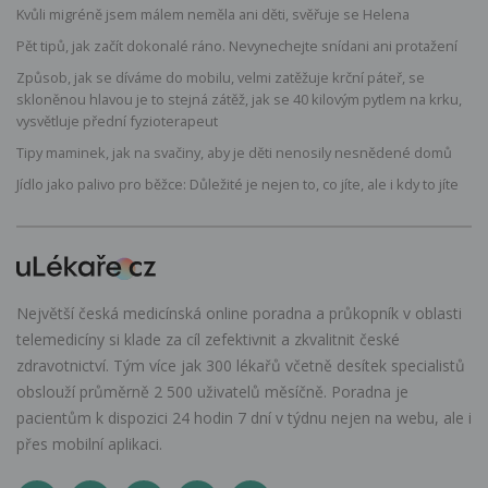
Kvůli migréně jsem málem neměla ani děti, svěřuje se Helena
Pět tipů, jak začít dokonalé ráno. Nevynechejte snídani ani protažení
Způsob, jak se díváme do mobilu, velmi zatěžuje krční páteř, se
skloněnou hlavou je to stejná zátěž, jak se 40 kilovým pytlem na krku,
vysvětluje přední fyzioterapeut
Tipy maminek, jak na svačiny, aby je děti nenosily nesnědené domů
Jídlo jako palivo pro běžce: Důležité je nejen to, co jíte, ale i kdy to jíte
Největší česká medicínská online poradna a průkopník v oblasti
telemedicíny si klade za cíl zefektivnit a zkvalitnit české
zdravotnictví. Tým více jak 300 lékařů včetně desítek specialistů
obslouží průměrně 2 500 uživatelů měsíčně. Poradna je
pacientům k dispozici 24 hodin 7 dní v týdnu nejen na webu, ale i
přes mobilní aplikaci.