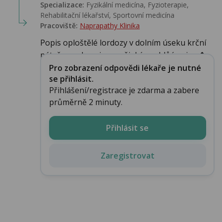
Specializace:
Fyzikální medicína, Fyzioterapie,
Rehabilitační lékařství‎, Sportovní medicína‎
Pracoviště:
Naprapathy Klinika
Popis oploštělé lordozy v dolním úseku krční
páteře neukazuje na nějaký problůém, je v�...
Pro zobrazení odpovědi lékaře je nutné
se přihlásit.
Přihlášení/registrace je zdarma a zabere
průměrně 2 minuty.
Přihlásit se
Zaregistrovat