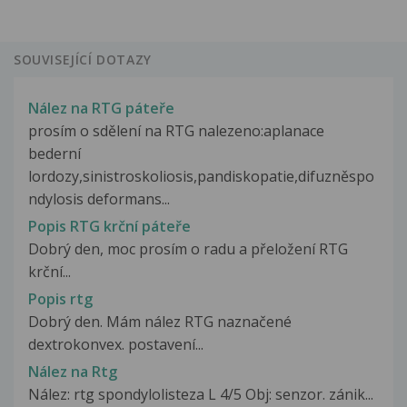
SOUVISEJÍCÍ DOTAZY
Nález na RTG páteře
prosím o sdělení na RTG nalezeno:aplanace
bederní
lordozy,sinistroskoliosis,pandiskopatie,difuzněspo
ndylosis deformans...
Popis RTG krční páteře
Dobrý den, moc prosím o radu a přeložení RTG
krční...
Popis rtg
Dobrý den. Mám nález RTG naznačené
dextrokonvex. postavení...
Nález na Rtg
Nález: rtg spondylolisteza L 4/5 Obj: senzor. zánik...