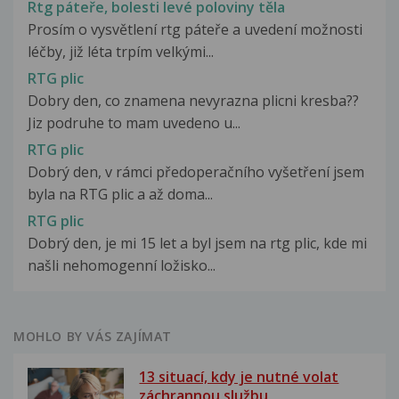
Rtg páteře, bolesti levé poloviny těla
Prosím o vysvětlení rtg páteře a uvedení možnosti
léčby, již léta trpím velkými...
RTG plic
Dobry den, co znamena nevyrazna plicni kresba??
Jiz podruhe to mam uvedeno u...
RTG plic
Dobrý den, v rámci předoperačního vyšetření jsem
byla na RTG plic a až doma...
RTG plic
Dobrý den, je mi 15 let a byl jsem na rtg plic, kde mi
našli nehomogenní ložisko...
MOHLO BY VÁS ZAJÍMAT
13 situací, kdy je nutné volat
záchrannou službu