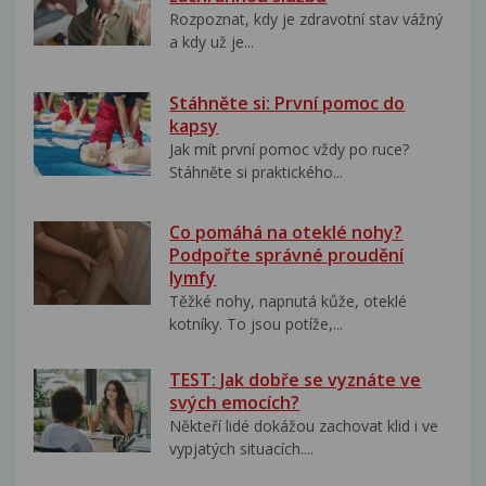
Rozpoznat, kdy je zdravotní stav vážný
a kdy už je...
Stáhněte si: První pomoc do
kapsy
Jak mít první pomoc vždy po ruce?
Stáhněte si praktického...
Co pomáhá na oteklé nohy?
Podpořte správné proudění
lymfy
Těžké nohy, napnutá kůže, oteklé
kotníky. To jsou potíže,...
TEST: Jak dobře se vyznáte ve
svých emocích?
Někteří lidé dokážou zachovat klid i ve
vypjatých situacích....