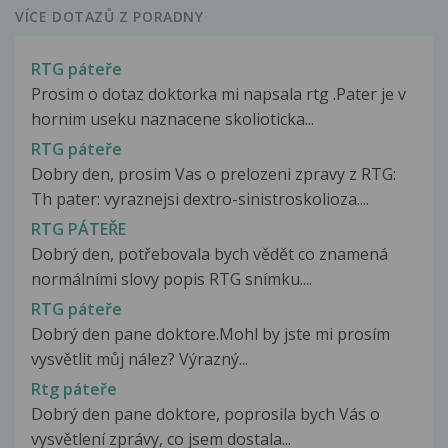
VÍCE DOTAZŮ Z PORADNY
RTG páteře
Prosim o dotaz doktorka mi napsala rtg .Pater je v
hornim useku naznacene skolioticka...
RTG páteře
Dobry den, prosim Vas o prelozeni zpravy z RTG:
Th pater: vyraznejsi dextro-sinistroskolioza....
RTG PÁTEŘE
Dobrý den, potřebovala bych vědět co znamená
normálními slovy popis RTG snímku....
RTG páteře
Dobrý den pane doktore.Mohl by jste mi prosím
vysvětlit můj nález? Výrazný...
Rtg páteře
Dobrý den pane doktore, poprosila bych Vás o
vysvětlení zprávy, co jsem dostala...