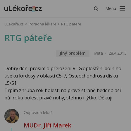
Menu
uLékaře.cz
Poradna lékaře
RTG páteře
RTG páteře
Jiný problém
Iveta
28.4.2013
Dobrý den, prosím o přeložení RTG:oploštění dolního
úseku lordosy v oblasti C5-7, Osteochondrosa disku
L5/S1.
Trpím zhruba rok bolesti na pravé straně beder a asi
půl roku bolest pravé nohy, stehno i lýtko. Děkuji
Odpovídá lékař:
MUDr. Jiří Marek