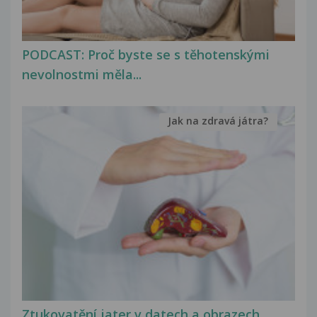
PODCAST: Proč byste se s těhotenskými
nevolnostmi měla...
Jak na zdravá játra?
Ztukovatění jater v datech a obrazech