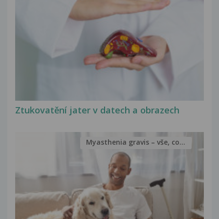
Ztukovatění jater v datech a obrazech
Myasthenia gravis – vše, co...