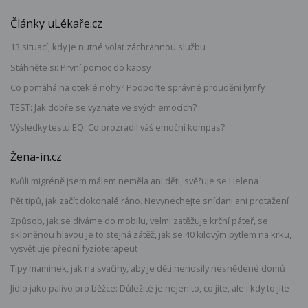
Články uLékaře.cz
13 situací, kdy je nutné volat záchrannou službu
Stáhněte si: První pomoc do kapsy
Co pomáhá na oteklé nohy? Podpořte správné proudění lymfy
TEST: Jak dobře se vyznáte ve svých emocích?
Výsledky testu EQ: Co prozradil váš emoční kompas?
Žena-in.cz
Kvůli migréně jsem málem neměla ani děti, svěřuje se Helena
Pět tipů, jak začít dokonalé ráno. Nevynechejte snídani ani protažení
Způsob, jak se díváme do mobilu, velmi zatěžuje krční páteř, se
skloněnou hlavou je to stejná zátěž, jak se 40 kilovým pytlem na krku,
vysvětluje přední fyzioterapeut
Tipy maminek, jak na svačiny, aby je děti nenosily nesnědené domů
Jídlo jako palivo pro běžce: Důležité je nejen to, co jíte, ale i kdy to jíte