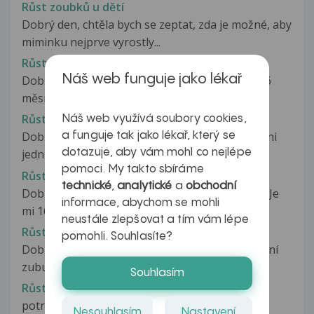
Růst zoubků u dětí
Dobrý den, chtěla bych se zeptat, zda je možné, aby
miminku nejprve vyrostly...
Růst zoubků u dítěte
Náš web funguje jako lékař
Dobrý den, mela bych prosím dotaz.... Dcerka 26
měsíců, má 16 zoubků. Čekáme...
Růst zoubků, otok dásní
Náš web využívá soubory cookies,
Dobry den, Synovi (10 mesicu),rostou zuby horni
a funguje tak jako lékař, který se
dotazuje, aby vám mohl co nejlépe
jednicky. Nema je vsak natekle...
pomoci. My takto sbíráme
Růst zubu
technické
,
analytické
a
obchodní
Dobrý den, chtěla bych se Vás zeptat na názor. Je
informace, abychom se mohli
mi 16 let a mám ještě jeden...
neustále zlepšovat a tím vám lépe
Růst zubů
pomohli. Souhlasíte?
Dobrý den, od včera mě strašně bolí prořezávání
zubu moudrosti nevím co na bolest...
Souhlasím
Růst zubů
potrebovala bych radu, 9.mesicu miminko ma
Nesouhlasím
Nastavení