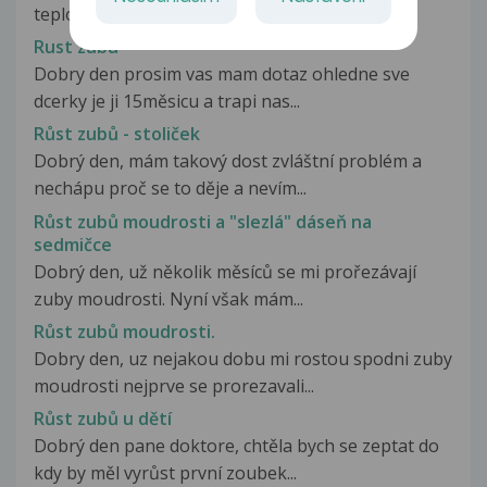
teplotu 37.8.Prorizly se minuly tyden...
Rust zubu
Dobry den prosim vas mam dotaz ohledne sve
dcerky je ji 15měsicu a trapi nas...
Růst zubů - stoliček
Dobrý den, mám takový dost zvláštní problém a
nechápu proč se to děje a nevím...
Růst zubů moudrosti a "slezlá" dáseň na
sedmičce
Dobrý den, už několik měsíců se mi prořezávají
zuby moudrosti. Nyní však mám...
Růst zubů moudrosti.
Dobry den, uz nejakou dobu mi rostou spodni zuby
moudrosti nejprve se prorezavali...
Růst zubů u dětí
Dobrý den pane doktore, chtěla bych se zeptat do
kdy by měl vyrůst první zoubek...