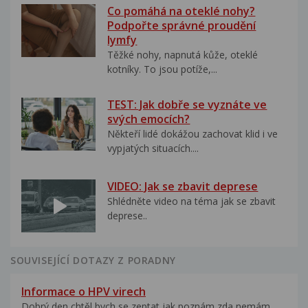
Co pomáhá na oteklé nohy?
Podpořte správné proudění
lymfy
Těžké nohy, napnutá kůže, oteklé
kotníky. To jsou potíže,...
TEST: Jak dobře se vyznáte ve
svých emocích?
Někteří lidé dokážou zachovat klid i ve
vypjatých situacích....
VIDEO: Jak se zbavit deprese
Shlédněte video na téma jak se zbavit
deprese..
SOUVISEJÍCÍ DOTAZY Z PORADNY
Informace o HPV virech
Dobrý den,chtěl bych se zeptat,jak poznám zda nemám...