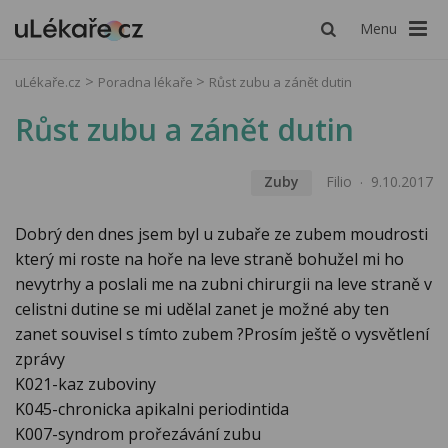
Menu
uLékaře.cz
Poradna lékaře
Růst zubu a zánět dutin
Růst zubu a zánět dutin
Zuby
Filio
9.10.2017
Dobrý den dnes jsem byl u zubaře ze zubem moudrosti
který mi roste na hoře na leve straně bohužel mi ho
nevytrhy a poslali me na zubni chirurgii na leve straně v
celistni dutine se mi udělal zanet je možné aby ten
zanet souvisel s tímto zubem ?Prosím ještě o vysvětlení
zprávy
K021-kaz zuboviny
K045-chronicka apikalni periodintida
K007-syndrom prořezávání zubu