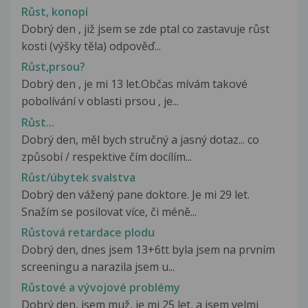
Růst, konopí
Dobrý den , již jsem se zde ptal co zastavuje růst
kosti (výšky těla) odpověď...
Růst,prsou?
Dobrý den , je mi 13 let.Občas mívám takové
pobolívání v oblasti prsou , je...
Růst...
Dobrý den, měl bych stručný a jasný dotaz... co
způsobí / respektive čím docílím...
Růst/úbytek svalstva
Dobrý den vážený pane doktore. Je mi 29 let.
Snažím se posilovat více, či méně...
Růstová retardace plodu
Dobrý den, dnes jsem 13+6tt byla jsem na prvním
screeningu a narazila jsem u...
Růstové a vývojové problémy
Dobrý den, jsem muž, je mi 25 let, a jsem velmi