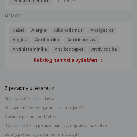
Pohlavní nemoci
5.10.2023
NEMOCI
Kašel
Alergie
Alkoholismus
Analgetika
Angína
Antibiotika
Antidepresiva
Antihistaminika
Antikoncepce
Antivirotika
Katalog nemocí a vyšetření
Z poradny uLékaře.cz
Stále se zvětšující bradavka
Co znamená nehomogenní struktura jater?
Občasné píchnutí pod žebry
Dyspepsie: Větry i při malé námaze, nepravidelná stolice
Zelený povlak na jazyku - co to může být?