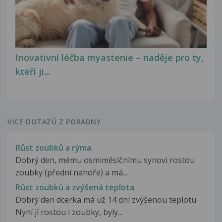
Inovativní léčba myastenie – naděje pro ty,
kteří ji...
VÍCE DOTAZŮ Z PORADNY
Růst zoubků a rýma
Dobrý den, mému osmiměsíčnímu synovi rostou
zoubky (přední nahoře) a má...
Růst zoubků a zvýšená teplota
Dobrý den dcerka má už 14 dní zvýšenou teplotu.
Nyní jí rostou i zoubky, byly...