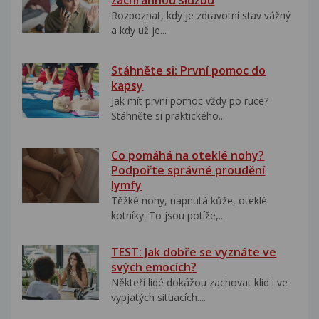
záchrannou službu
Rozpoznat, kdy je zdravotní stav vážný
a kdy už je...
Stáhněte si: První pomoc do
kapsy
Jak mít první pomoc vždy po ruce?
Stáhněte si praktického...
Co pomáhá na oteklé nohy?
Podpořte správné proudění
lymfy
Těžké nohy, napnutá kůže, oteklé
kotníky. To jsou potíže,...
TEST: Jak dobře se vyznáte ve
svých emocích?
Někteří lidé dokážou zachovat klid i ve
vypjatých situacích....