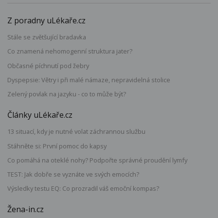
Z poradny uLékaře.cz
Stále se zvětšující bradavka
Co znamená nehomogenní struktura jater?
Občasné píchnutí pod žebry
Dyspepsie: Větry i při malé námaze, nepravidelná stolice
Zelený povlak na jazyku - co to může být?
Články uLékaře.cz
13 situací, kdy je nutné volat záchrannou službu
Stáhněte si: První pomoc do kapsy
Co pomáhá na oteklé nohy? Podpořte správné proudění lymfy
TEST: Jak dobře se vyznáte ve svých emocích?
Výsledky testu EQ: Co prozradil váš emoční kompas?
Žena-in.cz