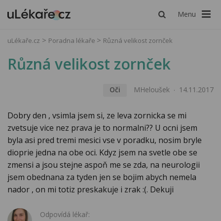
Menu
uLékaře.cz
Poradna lékaře
Různá velikost zornček
Různá velikost zornček
Oči
MHeloušek
14.11.2017
Dobry den , vsimla jsem si, ze leva zornicka se mi
zvetsuje vice nez prava je to normalni?? U ocni jsem
byla asi pred tremi mesici vse v poradku, nosim bryle
dioprie jedna na obe oci. Kdyz jsem na svetle obe se
zmensi a jsou stejne aspoň me se zda, na neurologii
jsem obednana za tyden jen se bojim abych nemela
nador , on mi totiz preskakuje i zrak :(. Dekuji
Odpovídá lékař: