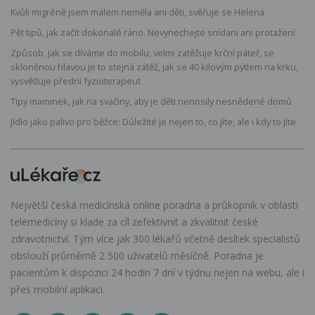
Kvůli migréně jsem málem neměla ani děti, svěřuje se Helena
Pět tipů, jak začít dokonalé ráno. Nevynechejte snídani ani protažení
Způsob, jak se díváme do mobilu, velmi zatěžuje krční páteř, se
skloněnou hlavou je to stejná zátěž, jak se 40 kilovým pytlem na krku,
vysvětluje přední fyzioterapeut
Tipy maminek, jak na svačiny, aby je děti nenosily nesnědené domů
Jídlo jako palivo pro běžce: Důležité je nejen to, co jíte, ale i kdy to jíte
Největší česká medicínská online poradna a průkopník v oblasti
telemedicíny si klade za cíl zefektivnit a zkvalitnit české
zdravotnictví. Tým více jak 300 lékařů včetně desítek specialistů
obslouží průměrně 2 500 uživatelů měsíčně. Poradna je
pacientům k dispozici 24 hodin 7 dní v týdnu nejen na webu, ale i
přes mobilní aplikaci.