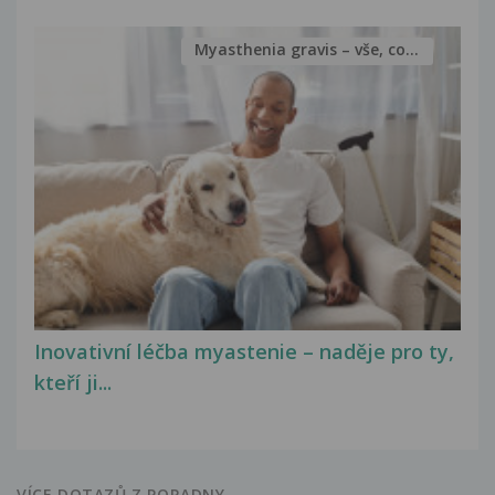
Myasthenia gravis – vše, co...
Inovativní léčba myastenie – naděje pro ty,
kteří ji...
VÍCE DOTAZŮ Z PORADNY