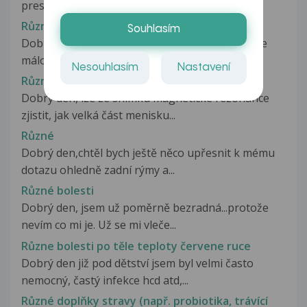
preskakovat? Ja to spozorovala az...
Různé
Souhlasím
Dobrý den, celý život mě trápilo, že jsem nahoře
málo vyvinutá. Po posilování...
Nesouhlasím
Nastavení
Různé
Dobrý den, lze ze snímku magnetické rezonance
zjistit, jak velká část menisku...
Různé
Dobrý den,chtěl bych ještě něco upřesnit k mému
dotazu ohledně zadní rýmy a...
Různé bolesti
Dobrý den, jsem už poměrně bezradná...protože
nevím co mi je. Už se mi vleče...
Různe bolesti po těle teploty červene ruce
Dobrý den již pod dětství jsem byl velmi často
nemocný, častý infekce hcd atd,...
Různé doplňky stravy (např. probiotika, trávící