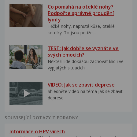
Co pomáhá na oteklé nohy?
Podpořte správné proudění
lymfy
Těžké nohy, napnutá kůže, oteklé
kotníky. To jsou potíže,...
TEST: Jak dobře se vyznáte ve
svých emocích?
Někteří lidé dokážou zachovat klid i ve
vypjatých situacích....
VIDEO: Jak se zbavit deprese
Shlédněte video na téma jak se zbavit
deprese..
SOUVISEJÍCÍ DOTAZY Z PORADNY
Informace o HPV virech