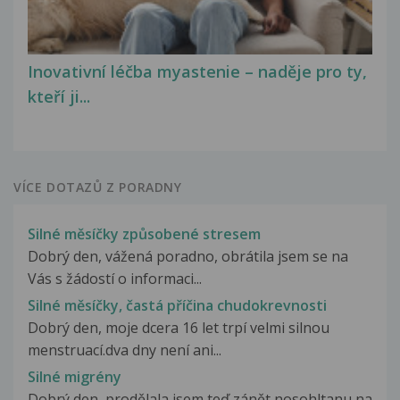
Inovativní léčba myastenie – naděje pro ty,
kteří ji...
VÍCE DOTAZŮ Z PORADNY
Silné měsíčky způsobené stresem
Dobrý den, vážená poradno, obrátila jsem se na
Vás s žádostí o informaci...
Silné měsíčky, častá příčina chudokrevnosti
Dobrý den, moje dcera 16 let trpí velmi silnou
menstruací.dva dny není ani...
Silné migrény
Dobrý den, prodělala jsem teď zánět nosohltanu na