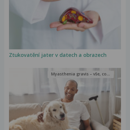
Ztukovatění jater v datech a obrazech
Myasthenia gravis – vše, co...