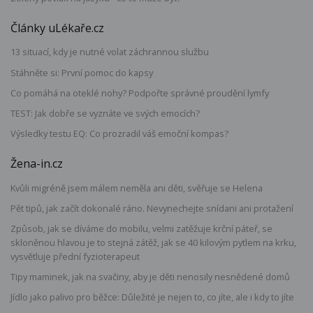
Články uLékaře.cz
13 situací, kdy je nutné volat záchrannou službu
Stáhněte si: První pomoc do kapsy
Co pomáhá na oteklé nohy? Podpořte správné proudění lymfy
TEST: Jak dobře se vyznáte ve svých emocích?
Výsledky testu EQ: Co prozradil váš emoční kompas?
Žena-in.cz
Kvůli migréně jsem málem neměla ani děti, svěřuje se Helena
Pět tipů, jak začít dokonalé ráno. Nevynechejte snídani ani protažení
Způsob, jak se díváme do mobilu, velmi zatěžuje krční páteř, se
skloněnou hlavou je to stejná zátěž, jak se 40 kilovým pytlem na krku,
vysvětluje přední fyzioterapeut
Tipy maminek, jak na svačiny, aby je děti nenosily nesnědené domů
Jídlo jako palivo pro běžce: Důležité je nejen to, co jíte, ale i kdy to jíte