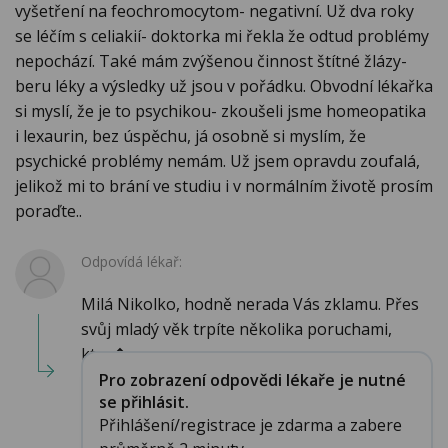
vyšetření na feochromocytom- negativní. Už dva roky
se léčím s celiakií- doktorka mi řekla že odtud problémy
nepochází. Také mám zvýšenou činnost štítné žlázy-
beru léky a výsledky už jsou v pořádku. Obvodní lékařka
si myslí, že je to psychikou- zkoušeli jsme homeopatika
i lexaurin, bez úspěchu, já osobně si myslím, že
psychické problémy nemám. Už jsem opravdu zoufalá,
jelikož mi to brání ve studiu i v normálním životě prosím
poraďte..
Odpovídá lékař:
Milá Nikolko, hodně nerada Vás zklamu. Přes
svůj mladý věk trpíte několika poruchami,
kter�...
Pro zobrazení odpovědi lékaře je nutné
se přihlásit.
Přihlášení/registrace je zdarma a zabere