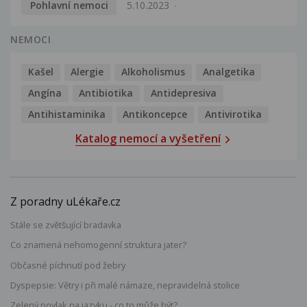
Pohlavní nemoci
5.10.2023
NEMOCI
Kašel
Alergie
Alkoholismus
Analgetika
Angína
Antibiotika
Antidepresiva
Antihistaminika
Antikoncepce
Antivirotika
Katalog nemocí a vyšetření
Z poradny uLékaře.cz
Stále se zvětšující bradavka
Co znamená nehomogenní struktura jater?
Občasné píchnutí pod žebry
Dyspepsie: Větry i při malé námaze, nepravidelná stolice
Zelený povlak na jazyku - co to může být?