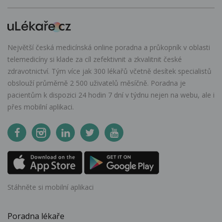
Největší česká medicínská online poradna a průkopník v oblasti
telemedicíny si klade za cíl zefektivnit a zkvalitnit české
zdravotnictví. Tým více jak 300 lékařů včetně desítek specialistů
obslouží průměrně 2 500 uživatelů měsíčně. Poradna je
pacientům k dispozici 24 hodin 7 dní v týdnu nejen na webu, ale i
přes mobilní aplikaci.
Stáhněte si mobilní aplikaci
Poradna lékaře