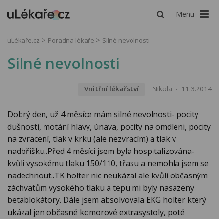
Menu
uLékaře.cz
Poradna lékaře
Silné nevolnosti
Silné nevolnosti
Vnitřní lékařství
Nikola
11.3.2014
Dobrý den, už 4 měsíce mám silné nevolnosti- pocity
dušnosti, motání hlavy, únava, pocity na omdleni, pocity
na zvracení, tlak v krku (ale nezvracím) a tlak v
nadbřišku..Před 4 měsíci jsem byla hospitalizována-
kvůli vysokému tlaku 150/110, třasu a nemohla jsem se
nadechnout..TK holter nic neukázal ale kvůli občasným
záchvatům vysokého tlaku a tepu mi byly nasazeny
betablokátory. Dále jsem absolvovala EKG holter který
ukázal jen občasné komorové extrasystoly, poté