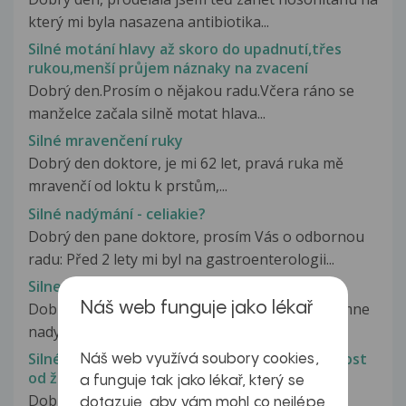
který mi byla nasazena antibiotika...
Silné motání hlavy až skoro do upadnutí,třes
rukou,menší průjem náznaky na zvacení
Dobrý den.Prosím o nějakou radu.Včera ráno se
manželce začala silně motat hlava...
Silné mravenčení ruky
Dobrý den doktore, je mi 62 let, pravá ruka mě
mravenčí od loktu k prstům,...
Silné nadýmání - celiakie?
Dobrý den pane doktore, prosím Vás o odbornou
radu: Před 2 lety mi byl na gastroenterologii...
Silne nadymani, bolest bricha, prujmy
Náš web funguje jako lékař
Dobry den, Je to asi 2 tyden co mam prujmy, simne
nadymani a bolesti bricha....
Silné nadýmání, křeče v břiše, průjmy, nevolnost
Náš web využívá soubory cookies,
od žaludku
a funguje tak jako lékař, který se
Dobrý den ,prosím o radu . Jednu dobu jsem si
dotazuje, aby vám mohl co nejlépe