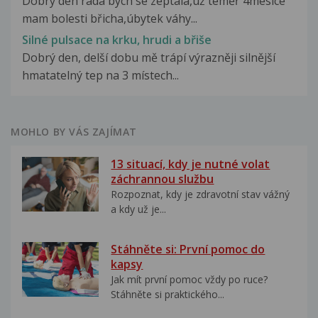
Dobrý den ráda bych se zeptala,už téměř 4mesice
mam bolesti břicha,úbytek váhy...
Silné pulsace na krku, hrudi a břiše
Dobrý den, delší dobu mě trápí výrazněji silnější
hmatatelný tep na 3 místech...
MOHLO BY VÁS ZAJÍMAT
13 situací, kdy je nutné volat
záchrannou službu
Rozpoznat, kdy je zdravotní stav vážný
a kdy už je...
Stáhněte si: První pomoc do
kapsy
Jak mít první pomoc vždy po ruce?
Stáhněte si praktického...