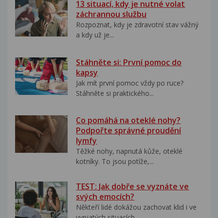
13 situací, kdy je nutné volat
záchrannou službu
Rozpoznat, kdy je zdravotní stav vážný
a kdy už je...
Stáhněte si: První pomoc do
kapsy
Jak mít první pomoc vždy po ruce?
Stáhněte si praktického...
Co pomáhá na oteklé nohy?
Podpořte správné proudění
lymfy
Těžké nohy, napnutá kůže, oteklé
kotníky. To jsou potíže,...
TEST: Jak dobře se vyznáte ve
svých emocích?
Někteří lidé dokážou zachovat klid i ve
vypjatých situacích....