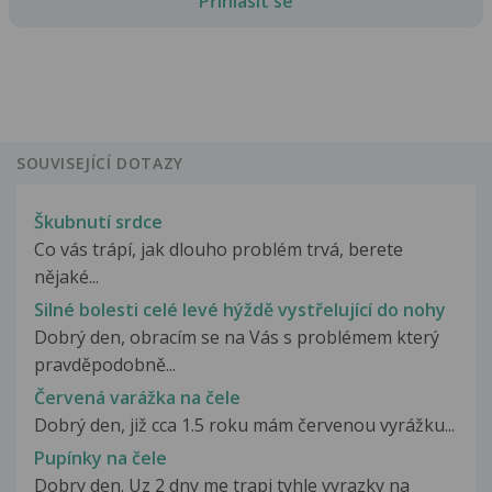
Přihlásit se
SOUVISEJÍCÍ DOTAZY
Škubnutí srdce
Co vás trápí, jak dlouho problém trvá, berete
nějaké...
Silné bolesti celé levé hýždě vystřelující do nohy
Dobrý den, obracím se na Vás s problémem který
pravděpodobně...
Červená varážka na čele
Dobrý den, již cca 1.5 roku mám červenou vyrážku...
Pupínky na čele
Dobry den. Uz 2 dny me trapi tyhle vyrazky na