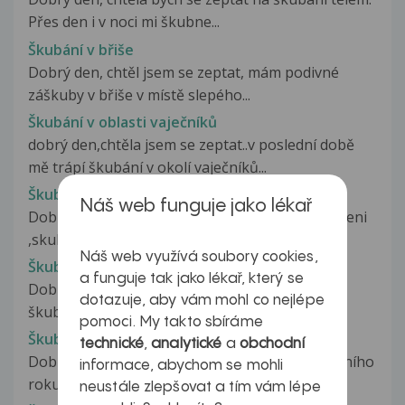
Přes den i v noci mi škubne...
Škubání v břiše
Dobrý den, chtěl jsem se zeptat, mám podivné
záškuby v břiše v místě slepého...
Škubání v oblasti vaječníků
dobrý den,chtěla jsem se zeptat..v poslední době
mě trápí škubání v okolí vaječníků...
Škubáni v penisu
Náš web funguje jako lékař
Dobry den , mam problémy s penisem.Mam paleni
,skubani v konci penisu .mel...
Náš web využívá soubory cookies,
Škubání ve víčku
a funguje tak jako lékař, který se
Dobrý den, už více jak měsíc mám každodenní
dotazuje, aby vám mohl co nejlépe
škubání v horním víčku levého oka....
pomoci. My takto sbíráme
Škubavá bolest v podbřišku
technické
,
analytické
a
obchodní
Dobrý den, moc prosím o radu. Od dubna letošního
informace, abychom se mohli
roku cítím škubavou bolest...
neustále zlepšovat a tím vám lépe