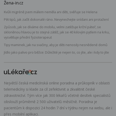
Žena-in.cz
Kvůli migréně jsem málem neměla ani děti, svěřuje se Helena
Pět tipů, jak začít dokonalé ráno. Nevynechejte snídani ani protažení
Způsob, jak se díváme do mobilu, velmi zatěžuje krční páteř, se
skloněnou hlavou je to stejná zátěž, jak se 40 kilovým pytlem na krku,
vysvětluje přední fyzioterapeut
Tipy maminek, jak na svačiny, aby je děti nenosily nesnědené domů
Jídlo jako palivo pro běžce: Důležité je nejen to, co jíte, ale i kdy to jíte
Největší česká medicínská online poradna a průkopník v oblasti
telemedicíny si klade za cíl zefektivnit a zkvalitnit české
zdravotnictví. Tým více jak 300 lékařů včetně desítek specialistů
obslouží průměrně 2 500 uživatelů měsíčně. Poradna je
pacientům k dispozici 24 hodin 7 dní v týdnu nejen na webu, ale i
přes mobilní aplikaci.