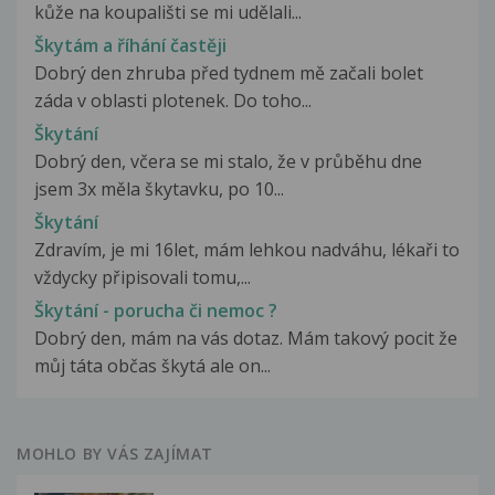
kůže na koupališti se mi udělali...
Škytám a říhání častěji
Dobrý den zhruba před tydnem mě začali bolet
záda v oblasti plotenek. Do toho...
Škytání
Dobrý den, včera se mi stalo, že v průběhu dne
jsem 3x měla škytavku, po 10...
Škytání
Zdravím, je mi 16let, mám lehkou nadváhu, lékaři to
vždycky připisovali tomu,...
Škytání - porucha či nemoc ?
Dobrý den, mám na vás dotaz. Mám takový pocit že
můj táta občas škytá ale on...
MOHLO BY VÁS ZAJÍMAT