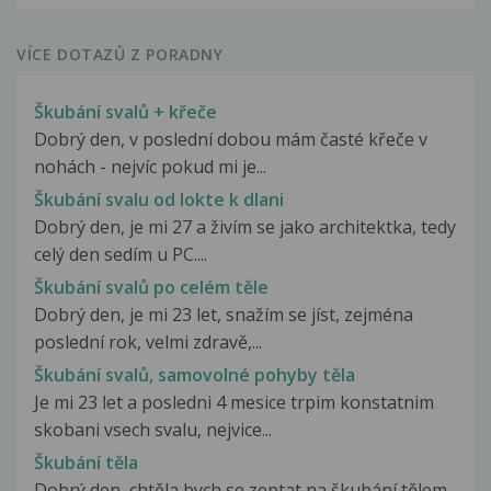
VÍCE DOTAZŮ Z PORADNY
Škubání svalů + křeče
Dobrý den, v poslední dobou mám časté křeče v
nohách - nejvíc pokud mi je...
Škubání svalu od lokte k dlani
Dobrý den, je mi 27 a živím se jako architektka, tedy
celý den sedím u PC....
Škubání svalů po celém těle
Dobrý den, je mi 23 let, snažím se jíst, zejména
poslední rok, velmi zdravě,...
Škubání svalů, samovolné pohyby těla
Je mi 23 let a posledni 4 mesice trpim konstatnim
skobani vsech svalu, nejvice...
Škubání těla
Dobrý den, chtěla bych se zeptat na škubání tělem.