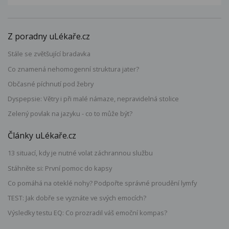
Z poradny uLékaře.cz
Stále se zvětšující bradavka
Co znamená nehomogenní struktura jater?
Občasné píchnutí pod žebry
Dyspepsie: Větry i při malé námaze, nepravidelná stolice
Zelený povlak na jazyku - co to může být?
Články uLékaře.cz
13 situací, kdy je nutné volat záchrannou službu
Stáhněte si: První pomoc do kapsy
Co pomáhá na oteklé nohy? Podpořte správné proudění lymfy
TEST: Jak dobře se vyznáte ve svých emocích?
Výsledky testu EQ: Co prozradil váš emoční kompas?