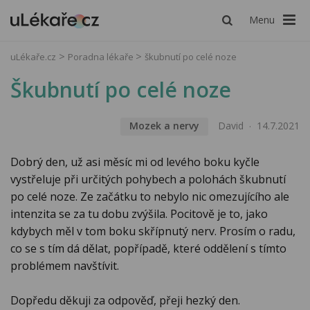
Menu
uLékaře.cz
Poradna lékaře
škubnutí po celé noze
Škubnutí po celé noze
Mozek a nervy
David
14.7.2021
Dobrý den, už asi měsíc mi od levého boku kyčle
vystřeluje při určitých pohybech a polohách škubnutí
po celé noze. Ze začátku to nebylo nic omezujícího ale
intenzita se za tu dobu zvýšila. Pocitově je to, jako
kdybych měl v tom boku skřípnutý nerv. Prosím o radu,
co se s tím dá dělat, popřípadě, které oddělení s tímto
problémem navštívit.
Dopředu děkuji za odpověď, přeji hezký den.