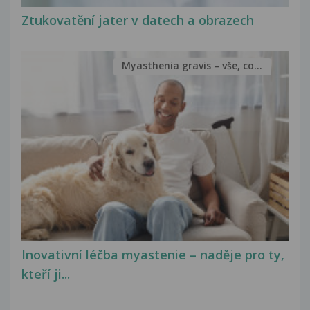
Ztukovatění jater v datech a obrazech
Myasthenia gravis – vše, co...
Inovativní léčba myastenie – naděje pro ty,
kteří ji...