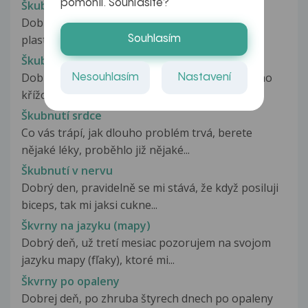
pomohli. Souhlasíte?
Škubnutí pod kolenem a modřina
Dobrý den, před týdnem 24.5. mi v Brně dělali
plastiku ACL, hned druhou noc...
Souhlasím
Škubnutí s ramenem ??
Dobrý den, Jsem sedmý den po plastice předního
Nesouhlasím
Nastavení
křížového vazu v levém koleni...
Škubnutí srdce
Co vás trápí, jak dlouho problém trvá, berete
nějaké léky, proběhlo již nějaké...
Škubnutí v nervu
Dobrý den, pravidelně se mi stává, že když posiluji
biceps, tak mi jaksi cukne...
Škvrny na jazyku (mapy)
Dobrý deň, už tretí mesiac pozorujem na svojom
jazyku mapy (fľaky), ktoré mi...
Škvrny po opaleny
Dobrej deň, po zhruba štyrech dnech po opaleny