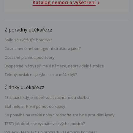
Katalog nemocí a vyšetření
Z poradny uLékaře.cz
Stále se zvětšující bradavka
Co znamená nehomogenní struktura jater?
Občasné píchnutí pod žebry
Dyspepsie: Větry i při malé námaze, nepravidelná stolice
Zelený povlak na jazyku - co to může být?
Články uLékaře.cz
13 situací, kdy je nutné volat záchrannou službu
Stáhněte si: První pomoc do kapsy
Co pomáhá na oteklé nohy? Podpořte správné proudění lymfy
TEST: Jak dobře se vyznáte ve svých emocích?
Výsledky testu EQ: Co prozradil váš emoční kompas?