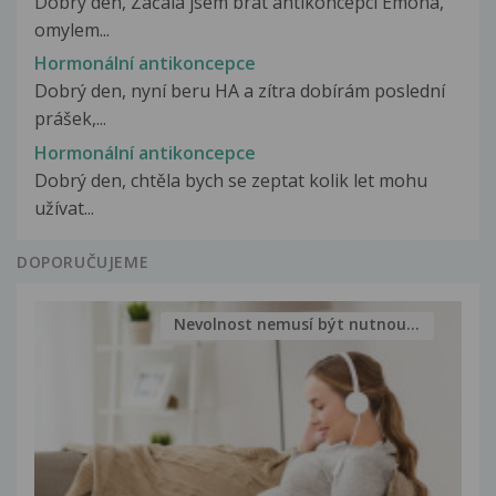
Dobry den, Začala jsem brát antikoncepci Emona,
omylem...
Hormonální antikoncepce
Dobrý den, nyní beru HA a zítra dobírám poslední
prášek,...
Hormonální antikoncepce
Dobrý den, chtěla bych se zeptat kolik let mohu
užívat...
DOPORUČUJEME
Nevolnost nemusí být nutnou...