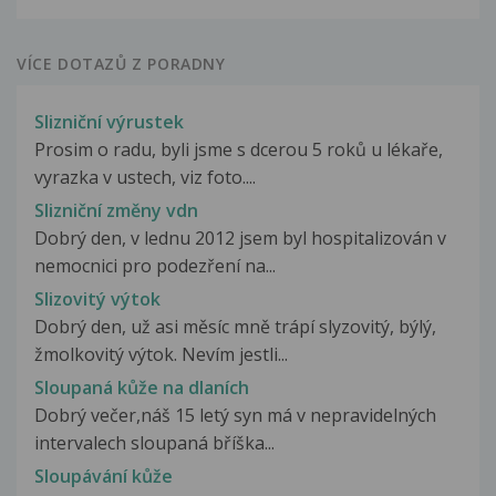
VÍCE DOTAZŮ Z PORADNY
Slizniční výrustek
Prosim o radu, byli jsme s dcerou 5 roků u lékaře,
vyrazka v ustech, viz foto....
Slizniční změny vdn
Dobrý den, v lednu 2012 jsem byl hospitalizován v
nemocnici pro podezření na...
Slizovitý výtok
Dobrý den, už asi měsíc mně trápí slyzovitý, býlý,
žmolkovitý výtok. Nevím jestli...
Sloupaná kůže na dlaních
Dobrý večer,náš 15 letý syn má v nepravidelných
intervalech sloupaná bříška...
Sloupávání kůže