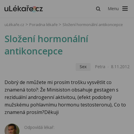
Menu
uLékaře.cz
Poradna lékaře
Složení hormonální antikoncepce
Složení hormonální
antikoncepce
Sex
Petra
8.11.2012
Dobrý de nmůžete mi prosím trošku vysvětlit co
znamená toto?: Že Minisiston obsahuje gestagen s
reziduální androgenní aktivitou, (efekt podobný
mužskému pohlavnímu hormonu testosteronu), Co to
znamená prosím?Děkuji
Odpovídá lékař: