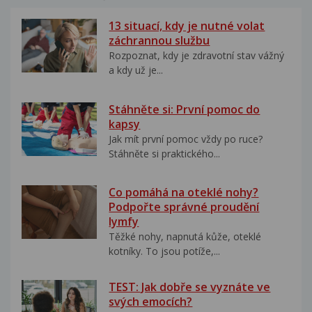
13 situací, kdy je nutné volat
záchrannou službu
Rozpoznat, kdy je zdravotní stav vážný
a kdy už je...
Stáhněte si: První pomoc do
kapsy
Jak mít první pomoc vždy po ruce?
Stáhněte si praktického...
Co pomáhá na oteklé nohy?
Podpořte správné proudění
lymfy
Těžké nohy, napnutá kůže, oteklé
kotníky. To jsou potíže,...
TEST: Jak dobře se vyznáte ve
svých emocích?