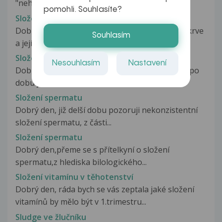
"nehoda"... Měli jsme styk a...
pomohli. Souhlasíte?
Složení menstruační krve
Dobrý den, četla jsem, že složení menstruační krve
Souhlasím
a její pach závisí od toho,...
Složení potravin
Nesouhlasím
Nastavení
Dobrý den, Dcera (2roky) pravidelně používala po
dobu jednoho roku keramické...
Složení spermatu
Dobrý den, již delší dobu pozoruji nekonzistentní
složení spermatu, z části...
Složení spermatu
Dobrý den,přeme se s přítelkyní o složení
spermatu,z hlediska bilologického...
Složení vitamínu v těhotenství
Dobrý den, ráda bych se vás zeptala jaké složení
vitamínů by mělo být v 1.trimestru...
Sludge ve žlučníku