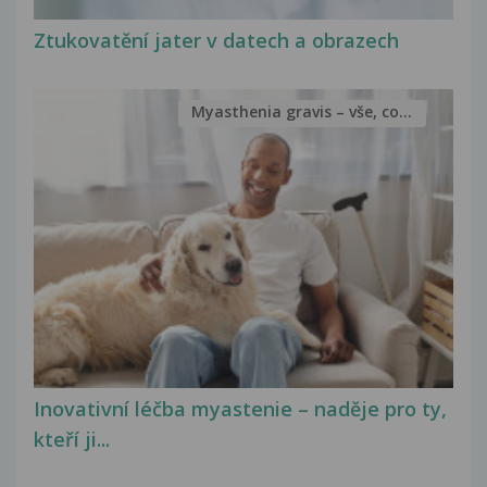
Ztukovatění jater v datech a obrazech
Myasthenia gravis – vše, co...
Inovativní léčba myastenie – naděje pro ty,
kteří ji...