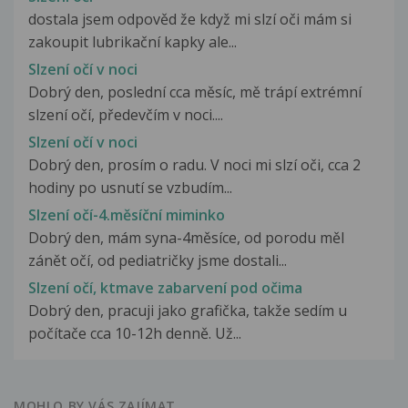
dostala jsem odpověd že když mi slzí oči mám si
zakoupit lubrikační kapky ale...
Slzení očí v noci
Dobrý den, poslední cca měsíc, mě trápí extrémní
slzení očí, předevčím v noci....
Slzení očí v noci
Dobrý den, prosím o radu. V noci mi slzí oči, cca 2
hodiny po usnutí se vzbudím...
Slzení očí-4.měsíční miminko
Dobrý den, mám syna-4měsíce, od porodu měl
zánět očí, od pediatričky jsme dostali...
Slzení očí, ktmave zabarvení pod očima
Dobrý den, pracuji jako grafička, takže sedím u
počítače cca 10-12h denně. Už...
MOHLO BY VÁS ZAJÍMAT