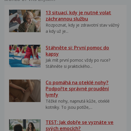
13 situací, kdy je nutné volat
záchrannou službu
Rozpoznat, kdy je zdravotní stav vážný
a kdy už je...
Stáhněte si: První pomoc do
kapsy
Jak mít první pomoc vždy po ruce?
Stáhněte si praktického...
Co pomáhá na oteklé nohy?
Podpořte správné proudění
lymfy
Těžké nohy, napnutá kůže, oteklé
kotníky. To jsou potíže,...
TEST: Jak dobře se vyznáte ve
svých emocích?