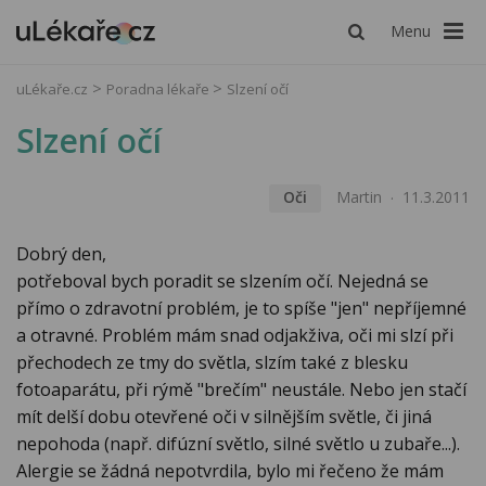
Menu
uLékaře.cz
Poradna lékaře
Slzení očí
Slzení očí
Oči
Martin
11.3.2011
Dobrý den,
potřeboval bych poradit se slzením očí. Nejedná se
přímo o zdravotní problém, je to spíše "jen" nepříjemné
a otravné. Problém mám snad odjakživa, oči mi slzí při
přechodech ze tmy do světla, slzím také z blesku
fotoaparátu, při rýmě "brečím" neustále. Nebo jen stačí
mít delší dobu otevřené oči v silnějším světle, či jiná
nepohoda (např. difúzní světlo, silné světlo u zubaře...).
Alergie se žádná nepotvrdila, bylo mi řečeno že mám