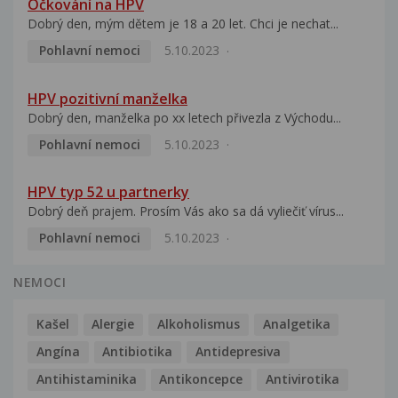
Očkování na HPV
Dobrý den, mým dětem je 18 a 20 let. Chci je nechat...
Pohlavní nemoci
5.10.2023
HPV pozitivní manželka
Dobrý den, manželka po xx letech přivezla z Východu...
Pohlavní nemoci
5.10.2023
HPV typ 52 u partnerky
Dobrý deň prajem. Prosím Vás ako sa dá vyliečiť vírus...
Pohlavní nemoci
5.10.2023
NEMOCI
Kašel
Alergie
Alkoholismus
Analgetika
Angína
Antibiotika
Antidepresiva
Antihistaminika
Antikoncepce
Antivirotika