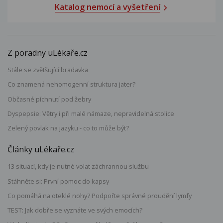
Katalog nemocí a vyšetření
Z poradny uLékaře.cz
Stále se zvětšující bradavka
Co znamená nehomogenní struktura jater?
Občasné píchnutí pod žebry
Dyspepsie: Větry i při malé námaze, nepravidelná stolice
Zelený povlak na jazyku - co to může být?
Články uLékaře.cz
13 situací, kdy je nutné volat záchrannou službu
Stáhněte si: První pomoc do kapsy
Co pomáhá na oteklé nohy? Podpořte správné proudění lymfy
TEST: Jak dobře se vyznáte ve svých emocích?