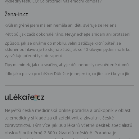
Výsledky testu EQ: Co prozradil váš emoční kompas?
Žena-in.cz
Kvůli migréně jsem málem neměla ani děti, svěřuje se Helena
Pět tipů, jak začít dokonalé ráno. Nevynechejte snídani ani protažení
Způsob, jak se díváme do mobilu, velmi zatěžuje krční páteř, se
skloněnou hlavou je to stejná zátěž, jak se 40 kilovým pytlem na krku,
vysvětluje přední fyzioterapeut
Tipy maminek, jak na svačiny, aby je děti nenosily nesnědené domů
Jídlo jako palivo pro běžce: Důležité je nejen to, co jíte, ale i kdy to jíte
Největší česká medicínská online poradna a průkopník v oblasti
telemedicíny si klade za cíl zefektivnit a zkvalitnit české
zdravotnictví. Tým více jak 300 lékařů včetně desítek specialistů
obslouží průměrně 2 500 uživatelů měsíčně. Poradna je