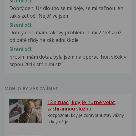
Slzení oči
Dobrý den, Už dlouho se mi děje, že mi začnou jen
tak slzet oči. Nejdříve jsem...
Slzení očí
Dobrý den, mám takový problém. Je mi 22 let a už
od páté třídy na základní škole...
Slzení očí
prosím mám dotaz byla jsem na operaci hor. víček v
srpnu 2014 stále mi slzí...
MOHLO BY VÁS ZAJÍMAT
13 situací, kdy je nutné volat
záchrannou službu
Rozpoznat, kdy je zdravotní stav vážný
a kdy už je...