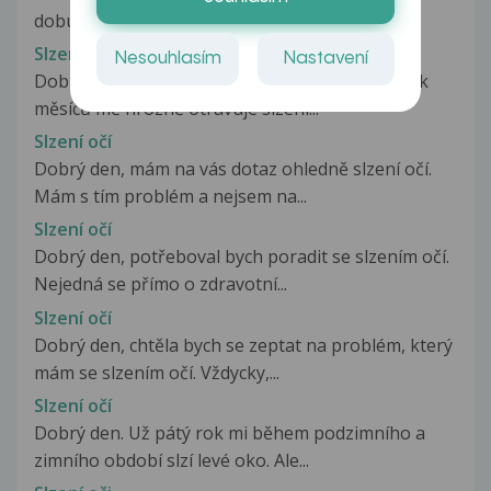
dobu(15 minut) začnou pálit...
Slzení očí
Nesouhlasím
Nastavení
Dobrý den. Jsem už na nervy. Posledních několik
měsíců mě hrozně otravuje slzení...
Slzení očí
Dobrý den, mám na vás dotaz ohledně slzení očí.
Mám s tím problém a nejsem na...
Slzení očí
Dobrý den, potřeboval bych poradit se slzením očí.
Nejedná se přímo o zdravotní...
Slzení očí
Dobrý den, chtěla bych se zeptat na problém, který
mám se slzením očí. Vždycky,...
Slzení očí
Dobrý den. Už pátý rok mi během podzimního a
zimního období slzí levé oko. Ale...