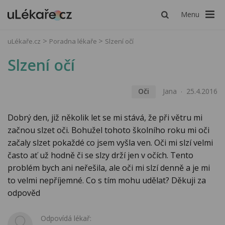
Menu
uLékaře.cz
Poradna lékaře
Slzení očí
Slzení očí
Oči
Jana
25.4.2016
Dobrý den, již několik let se mi stává, že při větru mi
začnou slzet oči. Bohužel tohoto školního roku mi oči
začaly slzet pokaždé co jsem vyšla ven. Oči mi slzí velmi
často ať už hodně či se slzy drží jen v očích. Tento
problém bych ani neřešila, ale oči mi slzí denně a je mi
to velmi nepříjemné. Co s tím mohu udělat? Děkuji za
odpověd
Odpovídá lékař: