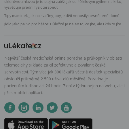
skloněnou hlavou je to stejná zátěž, jak se 40 kilovým pytlem na krku,
vysvětluje přední fyzioterapeut
Tipy maminek, jak na svačiny, aby je děti nenosily nesnědené domů
Jídlo jako palivo pro běžce: Důležité je nejen to, co jíte, ale i kdy to jíte
Největší česká medicínská online poradna a průkopník v oblasti
telemedicíny si klade za cíl zefektivnit a zkvalitnit české
zdravotnictví. Tým více jak 300 lékařů včetně desítek specialistů
obslouží průměrně 2 500 uživatelů měsíčně. Poradna je
pacientům k dispozici 24 hodin 7 dní v týdnu nejen na webu, ale i
přes mobilní aplikaci.