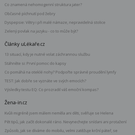
Co znamená nehomogenní struktura jater?
Občasné píchnutí pod žebry
Dyspepsie: Větry i při malé námaze, nepravidelná stolice
Zelený povlak na jazyku - co to může být?
Články uLékaře.cz
13 situací, kdy je nutné volat záchrannou službu
Stáhněte si: První pomoc do kapsy
Co pomáhá na oteklé nohy? Podpořte správné proudění lymfy
TEST: Jak dobře se vyznáte ve svých emocích?
Výsledky testu EQ: Co prozradil váš emoční kompas?
Žena-in.cz
Kvůli migréně jsem málem neměla ani děti, svěřuje se Helena
Pět tipů, jak začít dokonalé ráno. Nevynechejte snídani ani protažení
Způsob, jak se díváme do mobilu, velmi zatěžuje krční páteř, se