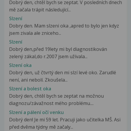
Dobrý den, chtěl bych se zeptat. V posledních dnech
mě začala trápit následující...
Slzení
Dobry den. Mam slzeni oka ,apred to bylo jen kdyz
jsem zivala ale zniceho...
Slzení
Dobrý den,před 19lety mi byl diagnostikován
zelený zákal,do r.2007 jsem užívala...
Slzení oka
Dobrý den, už čtvrtý den mi slzí levé oko. Zarudlé
není, ani nebolí. Zkoušela...
Slzení a bolest oka
Dobrý den, chtěl bych se zeptat na možnou
diagnozu/závažnost mého problému....
Slzení a pálení očí venku
Dobrý den! Je mi 59 let. Pracuji jako učitelka MŠ. Asi
před dvěma týdny mě začaly...