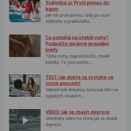
Stáhněte si: První pomoc do
kapsy
Jak mít první pomoc vždy po ruce?
Stáhněte si praktického...
Co pomáhá na oteklé nohy?
Podpořte správné proudění
lymfy
Těžké nohy, napnutá kůže, oteklé
kotníky. To jsou potíže,...
TEST: Jak dobře se vyznáte ve
svých emocích?
Někteří lidé dokážou zachovat klid i ve
vypjatých situacích....
VIDEO: Jak se zbavit deprese
Shlédněte video na téma jak se zbavit
deprese..