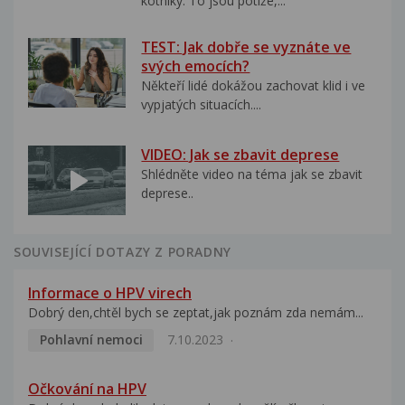
kotníky. To jsou potíže,...
TEST: Jak dobře se vyznáte ve
svých emocích?
Někteří lidé dokážou zachovat klid i ve
vypjatých situacích....
VIDEO: Jak se zbavit deprese
Shlédněte video na téma jak se zbavit
deprese..
SOUVISEJÍCÍ DOTAZY Z PORADNY
Informace o HPV virech
Dobrý den,chtěl bych se zeptat,jak poznám zda nemám...
Pohlavní nemoci
7.10.2023
Očkování na HPV