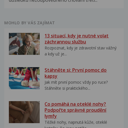
důsledku nezodpovědného chování třetí...
MOHLO BY VÁS ZAJÍMAT
13 situací, kdy je nutné volat
záchrannou službu
Rozpoznat, kdy je zdravotní stav vážný
a kdy už je...
Stáhněte si: První pomoc do
kapsy
Jak mít první pomoc vždy po ruce?
Stáhněte si praktického...
Co pomáhá na oteklé nohy?
Podpořte správné proudění
lymfy
Těžké nohy, napnutá kůže, oteklé