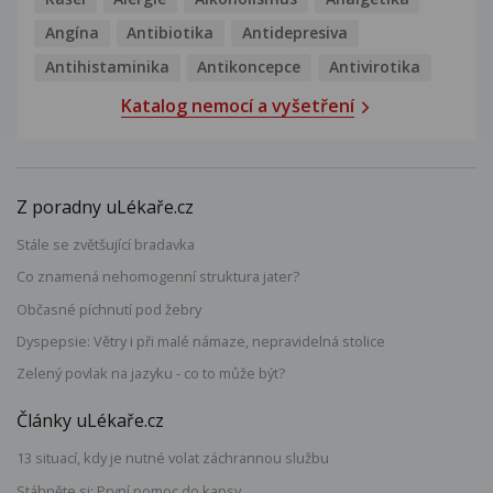
Angína
Antibiotika
Antidepresiva
Antihistaminika
Antikoncepce
Antivirotika
Katalog nemocí a vyšetření
Z poradny uLékaře.cz
Stále se zvětšující bradavka
Co znamená nehomogenní struktura jater?
Občasné píchnutí pod žebry
Dyspepsie: Větry i při malé námaze, nepravidelná stolice
Zelený povlak na jazyku - co to může být?
Články uLékaře.cz
13 situací, kdy je nutné volat záchrannou službu
Stáhněte si: První pomoc do kapsy