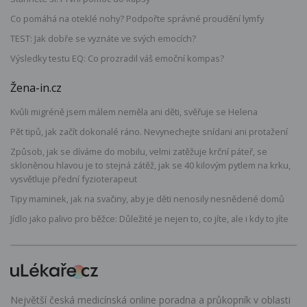
Co pomáhá na oteklé nohy? Podpořte správné proudění lymfy
TEST: Jak dobře se vyznáte ve svých emocích?
Výsledky testu EQ: Co prozradil váš emoční kompas?
Žena-in.cz
Kvůli migréně jsem málem neměla ani děti, svěřuje se Helena
Pět tipů, jak začít dokonalé ráno. Nevynechejte snídani ani protažení
Způsob, jak se díváme do mobilu, velmi zatěžuje krční páteř, se
skloněnou hlavou je to stejná zátěž, jak se 40 kilovým pytlem na krku,
vysvětluje přední fyzioterapeut
Tipy maminek, jak na svačiny, aby je děti nenosily nesnědené domů
Jídlo jako palivo pro běžce: Důležité je nejen to, co jíte, ale i kdy to jíte
Největší česká medicínská online poradna a průkopník v oblasti