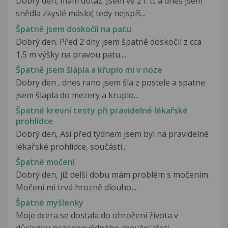
Dobrý den, mám dotaz. Jsem ve 21. tt a dnes jsem
snědla zkyslé máslo( tedy nejspíš...
Špatně jsem doskočil na patu
Dobrý den. Před 2 dny jsem špatně doskočil z cca
1,5 m výšky na pravou patu....
Špatně jsem šlápla a křuplo mi v noze
Dobry den , dnes rano jsem šla z postele a spatne
jsem šlapla do mezery a kruplo...
Špatné krevní testy při pravidelné lékařské
prohlídce
Dobrý den, Asi před týdnem jsem byl na pravidelné
lékařské prohlídce, součástí...
Špatné močení
Dobrý den, již delší dobu mám problém s močením.
Močení mi trvá hrozně dlouho,...
Špatné myšlenky
Moje dcera se dostala do ohrožení života v