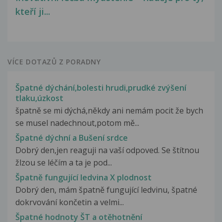
kteří ji...
VÍCE DOTAZŮ Z PORADNY
Špatné dýchání,bolesti hrudi,prudké zvýšení
tlaku,úzkost
špatně se mi dýchá,někdy ani nemám pocit že bych
se musel nadechnout,potom mě...
Špatné dýchní a Bušení srdce
Dobrý den,jen reaguji na vaší odpoved. Se štítnou
žlzou se léčím a ta je pod...
Špatně fungující ledvina X plodnost
Dobrý den, mám špatně fungující ledvinu, špatné
dokrvování končetin a velmi...
Špatné hodnoty ŠT a otěhotnění