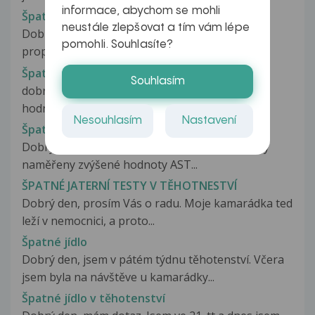
informace, abychom se mohli
Špatné hojení piercingu
neustále zlepšovat a tím vám lépe
Dobrý den. Nechala jsem si cca před měsícem
pomohli. Souhlasíte?
propíchnout jazyk, ale ne klasicky...
Špatné jaterní testy
Souhlasím
dobrý den byla jsem na odběrech a vyšli mi tyto
hodnoty bil 9,4 b.kont.2,9 alt...
Nesouhlasím
Nastavení
Špatné jaterní testy a vstup do AČR
Dobrý den Při vyšetření ve VN Olomouc mi byly
naměřeny zvýšené hodnoty AST...
ŠPATNÉ JATERNÍ TESTY V TĚHOTNESTVÍ
Dobrý den, prosím Vás o radu. Moje kamarádka ted
leží v nemocnici, a proto...
Špatné jídlo
Dobrý den, jsem v pátém týdnu těhotenství. Včera
jsem byla na návštěve u kamarádky...
Špatné jídlo v těhotenství