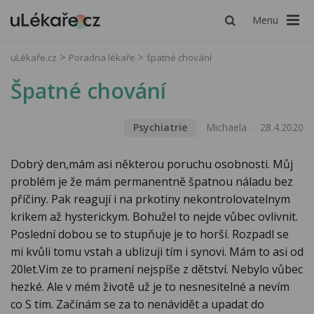
Menu
uLékaře.cz
Poradna lékaře
špatné chování
Špatné chování
Psychiatrie
Michaela
28.4.2020
Dobrý den,mám asi některou poruchu osobnosti. Můj
problém je že mám permanentně špatnou náladu bez
příčiny. Pak reagují i na prkotiny nekontrolovatelnym
krikem až hysterickym. Bohužel to nejde vůbec ovlivnit.
Poslední dobou se to stupňuje je to horší. Rozpadl se
mi kvůli tomu vstah a ublizuji tím i synovi. Mám to asi od
20let.Vim ze to pramení nejspíše z dětství. Nebylo vůbec
hezké. Ale v mém životě už je to nesnesitelné a nevím
co S tim. Začínám se za to nenávidět a upadat do