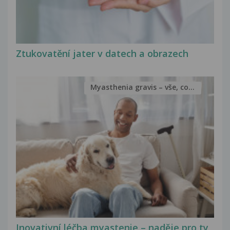
Ztukovatění jater v datech a obrazech
Myasthenia gravis – vše, co...
Inovativní léčba myastenie – naděje pro ty,