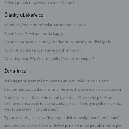
Zelený povlak na jazyku - co to může být?
Články uLékaře.cz
13 situací, kdy je nutné volat záchrannou službu
Stáhněte si: První pomoc do kapsy
Co pomáhá na oteklé nohy? Podpořte správné proudění lymfy
TEST: Jak dobře se vyznáte ve svých emocích?
Výsledky testu EQ: Co prozradil váš emoční kompas?
Žena-in.cz
Kvůli migréně jsem málem neměla ani děti, svěřuje se Helena
Pět tipů, jak začít dokonalé ráno. Nevynechejte snídani ani protažení
Způsob, jak se díváme do mobilu, velmi zatěžuje krční páteř, se
skloněnou hlavou je to stejná zátěž, jak se 40 kilovým pytlem na krku,
vysvětluje přední fyzioterapeut
Tipy maminek, jak na svačiny, aby je děti nenosily nesnědené domů
Jídlo jako palivo pro běžce: Důležité je nejen to, co jíte, ale i kdy to jíte