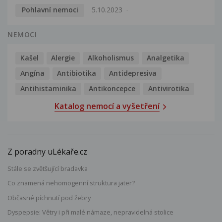
Pohlavní nemoci
5.10.2023
NEMOCI
Kašel
Alergie
Alkoholismus
Analgetika
Angína
Antibiotika
Antidepresiva
Antihistaminika
Antikoncepce
Antivirotika
Katalog nemocí a vyšetření
Z poradny uLékaře.cz
Stále se zvětšující bradavka
Co znamená nehomogenní struktura jater?
Občasné píchnutí pod žebry
Dyspepsie: Větry i při malé námaze, nepravidelná stolice