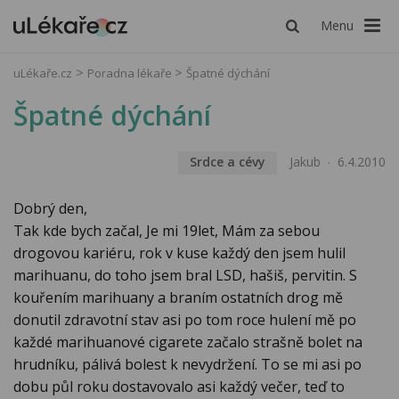
Menu
uLékaře.cz
Poradna lékaře
Špatné dýchání
Špatné dýchání
Srdce a cévy
Jakub
6.4.2010
Dobrý den,
Tak kde bych začal, Je mi 19let, Mám za sebou
drogovou kariéru, rok v kuse každý den jsem hulil
marihuanu, do toho jsem bral LSD, hašiš, pervitin. S
kouřením marihuany a braním ostatních drog mě
donutil zdravotní stav asi po tom roce hulení mě po
každé marihuanové cigarete začalo strašně bolet na
hrudníku, pálivá bolest k nevydržení. To se mi asi po
dobu půl roku dostavovalo asi každý večer, teď to