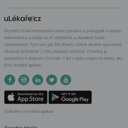
Největší česká medicínská online poradna a průkopník v oblasti
telemedicíny si klade za cíl zefektivnit a zkvalitnit české
zdravotnictví. Tým více jak 300 lékařů včetně desítek specialistů
obslouží průměrně 2 500 uživatelů měsíčně. Poradna je
pacientům k dispozici 24 hodin 7 dní v týdnu nejen na webu, ale i
přes mobilní aplikaci.
Stáhněte si mobilní aplikaci
Poradna lékaře