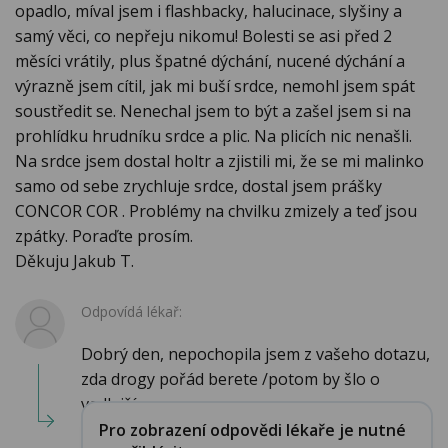
opadlo, míval jsem i flashbacky, halucinace, slyšiny a
samý věci, co nepřeju nikomu! Bolesti se asi před 2
měsíci vrátily, plus špatné dýchání, nucené dýchání a
výrazně jsem cítil, jak mi buší srdce, nemohl jsem spát
soustředit se. Nenechal jsem to být a zašel jsem si na
prohlídku hrudníku srdce a plic. Na plicích nic nenašli.
Na srdce jsem dostal holtr a zjistili mi, že se mi malinko
samo od sebe zrychluje srdce, dostal jsem prášky
CONCOR COR . Problémy na chvilku zmizely a teď jsou
zpátky. Poraďte prosím.
Děkuju Jakub T.
Odpovídá lékař:
Dobrý den, nepochopila jsem z vašeho dotazu,
zda drogy pořád berete /potom by šlo o
vedlejší ...
Pro zobrazení odpovědi lékaře je nutné