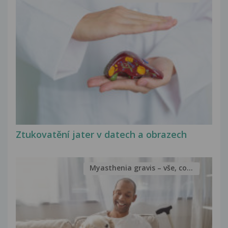
Ztukovatění jater v datech a obrazech
Myasthenia gravis – vše, co...