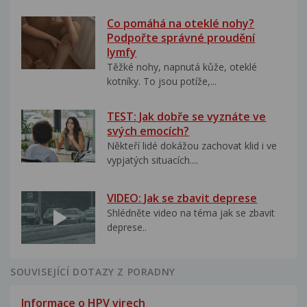
Co pomáhá na oteklé nohy?
Podpořte správné proudění
lymfy
Těžké nohy, napnutá kůže, oteklé
kotníky. To jsou potíže,...
TEST: Jak dobře se vyznáte ve
svých emocích?
Někteří lidé dokážou zachovat klid i ve
vypjatých situacích....
VIDEO: Jak se zbavit deprese
Shlédněte video na téma jak se zbavit
deprese..
SOUVISEJÍCÍ DOTAZY Z PORADNY
Informace o HPV virech