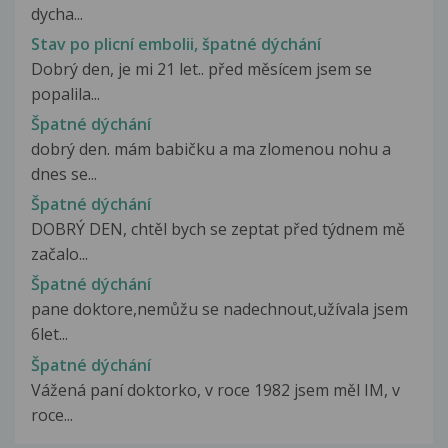
dycha...
Stav po plicní embolii, špatné dýchání
Dobrý den, je mi 21 let.. před měsícem jsem se
popalila...
Špatné dýchání
dobrý den. mám babičku a ma zlomenou nohu a
dnes se...
Špatné dýchání
DOBRÝ DEN, chtěl bych se zeptat před týdnem mě
začalo...
Špatné dýchání
pane doktore,nemůžu se nadechnout,užívala jsem
6let...
Špatné dýchání
Vážená paní doktorko, v roce 1982 jsem měl IM, v
roce...