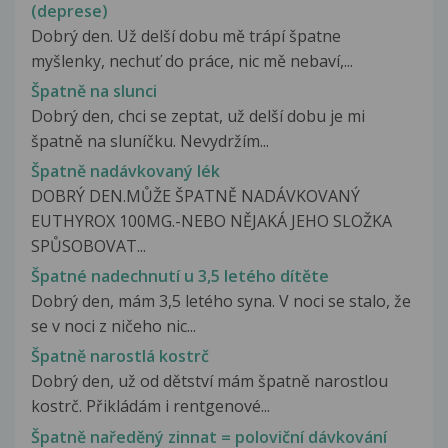
(deprese)
Dobrý den. Už delší dobu mě trápí špatne
myšlenky, nechuť do práce, nic mě nebaví,...
Špatně na slunci
Dobrý den, chci se zeptat, už delší dobu je mi
špatně na sluníčku. Nevydržím...
Špatně nadávkovaný lék
DOBRÝ DEN.MŮŽE ŠPATNĚ NADÁVKOVANÝ
EUTHYROX 100MG.-NEBO NĚJAKÁ JEHO SLOŽKA
SPŮSOBOVAT...
Špatné nadechnutí u 3,5 letého dítěte
Dobrý den, mám 3,5 letého syna. V noci se stalo, že
se v noci z ničeho nic...
Špatně narostlá kostrč
Dobrý den, už od dětství mám špatně narostlou
kostrč. Přikládám i rentgenové...
Špatně naředěný zinnat = poloviční dávkování