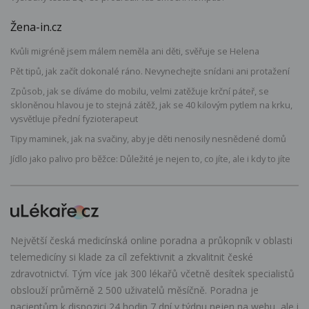
Žena-in.cz
Kvůli migréně jsem málem neměla ani děti, svěřuje se Helena
Pět tipů, jak začít dokonalé ráno. Nevynechejte snídani ani protažení
Způsob, jak se díváme do mobilu, velmi zatěžuje krční páteř, se
skloněnou hlavou je to stejná zátěž, jak se 40 kilovým pytlem na krku,
vysvětluje přední fyzioterapeut
Tipy maminek, jak na svačiny, aby je děti nenosily nesnědené domů
Jídlo jako palivo pro běžce: Důležité je nejen to, co jíte, ale i kdy to jíte
Největší česká medicínská online poradna a průkopník v oblasti
telemedicíny si klade za cíl zefektivnit a zkvalitnit české
zdravotnictví. Tým více jak 300 lékařů včetně desítek specialistů
obslouží průměrně 2 500 uživatelů měsíčně. Poradna je
pacientům k dispozici 24 hodin 7 dní v týdnu nejen na webu, ale i