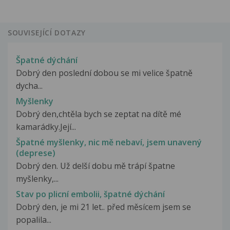
SOUVISEJÍCÍ DOTAZY
Špatné dýchání
Dobrý den poslední dobou se mi velice špatně
dycha...
Myšlenky
Dobrý den,chtěla bych se zeptat na dítě mé
kamarádky.Její...
Špatné myšlenky, nic mě nebaví, jsem unavený
(deprese)
Dobrý den. Už delší dobu mě trápí špatne
myšlenky,...
Stav po plicní embolii, špatné dýchání
Dobrý den, je mi 21 let.. před měsícem jsem se
popalila...