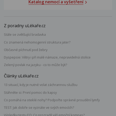
Katalog nemocí a vyšetření
Z poradny uLékaře.cz
Stále se zvětšující bradavka
Co znamená nehomogenní struktura jater?
Občasné píchnutí pod žebry
Dyspepsie: Větry i při malé námaze, nepravidelná stolice
Zelený povlak na jazyku - co to může být?
Články uLékaře.cz
13 situací, kdy je nutné volat záchrannou službu
Stáhněte si: První pomoc do kapsy
Co pomáhá na oteklé nohy? Podpořte správné proudění lymfy
TEST: Jak dobře se vyznáte ve svých emocích?
Výsledky testu EQ: Co prozradil váš emoční kompas?