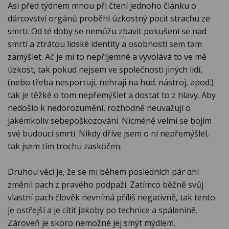
Asi před týdnem mnou při čtení jednoho článku o
dárcovství orgánů proběhl úzkostný pocit strachu ze
smrti. Od té doby se nemůžu zbavit pokušení se nad
smrtí a ztrátou lidské identity a osobnosti sem tam
zamýšlet. Ač je mi to nepříjemné a vyvolává to ve mě
úzkost, tak pokud nejsem ve společnosti jiných lidí,
(nebo třeba nesportuji, nehraji na hud. nástroj, apod.)
tak je těžké o tom nepřemýšlet a dostat to z hlavy. Aby
nedošlo k nedorozumění, rozhodně neuvažují o
jakémkoliv sebepoškozování. Nicméně velmi se bojím
své budoucí smrti. Nikdy dříve jsem o ní nepřemýšlel,
tak jsem tím trochu zaskočen.
Druhou věcí je, že se mi během posledních pár dní
změnil pach z pravého podpaží. Zatímco běžně svůj
vlastní pach člověk nevnímá příliš negativně, tak tento
je ostřejší a je cítit jakoby po technice a spálenině.
Zároveň je skoro nemožné jej smýt mýdlem.