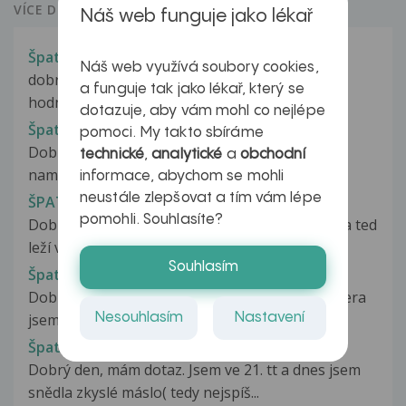
VÍCE DOTAZŮ Z PORADNY
Náš web funguje jako lékař
Špatné jaterní testy
Náš web využívá soubory cookies,
dobrý den byla jsem na odběrech a vyšli mi tyto
a funguje tak jako lékař, který se
hodnoty bil 9,4 b.kont.2,9 alt...
dotazuje, aby vám mohl co nejlépe
Špatné jaterní testy a vstup do AČR
pomoci. My takto sbíráme
Dobrý den Při vyšetření ve VN Olomouc mi byly
technické
,
analytické
a
obchodní
naměřeny zvýšené hodnoty AST...
informace, abychom se mohli
neustále zlepšovat a tím vám lépe
ŠPATNÉ JATERNÍ TESTY V TĚHOTNESTVÍ
pomohli. Souhlasíte?
Dobrý den, prosím Vás o radu. Moje kamarádka ted
leží v nemocnici, a proto...
Souhlasím
Špatné jídlo
Dobrý den, jsem v pátém týdnu těhotenství. Včera
Nesouhlasím
Nastavení
jsem byla na návštěve u kamarádky...
Špatné jídlo v těhotenství
Dobrý den, mám dotaz. Jsem ve 21. tt a dnes jsem
snědla zkyslé máslo( tedy nejspíš...