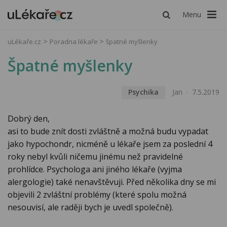
Menu
uLékaře.cz
Poradna lékaře
špatné myšlenky
Špatné myšlenky
Psychika
Jan
7.5.2019
Dobrý den,
asi to bude znít dosti zvláštně a možná budu vypadat
jako hypochondr, nicméně u lékaře jsem za poslední 4
roky nebyl kvůli ničemu jinému než pravidelné
prohlídce. Psychologa ani jiného lékaře (vyjma
alergologie) také nenavštěvuji. Před několika dny se mi
objevili 2 zvláštní problémy (které spolu možná
nesouvisí, ale raději bych je uvedl společně).