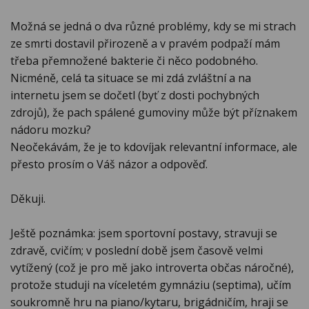
Možná se jedná o dva různé problémy, kdy se mi strach
ze smrti dostavil přirozeně a v pravém podpaží mám
třeba přemnožené bakterie či něco podobného.
Nicméně, celá ta situace se mi zdá zvláštní a na
internetu jsem se dočetl (byť z dosti pochybných
zdrojů), že pach spálené gumoviny může být příznakem
nádoru mozku?
Neočekávám, že je to kdovíjak relevantní informace, ale
přesto prosím o Váš názor a odpověď.
Děkuji.
Ještě poznámka: jsem sportovní postavy, stravuji se
zdravě, cvičím; v poslední době jsem časově velmi
vytížený (což je pro mě jako introverta občas náročné),
protože studuji na víceletém gymnáziu (septima), učím
soukromně hru na piano/kytaru, brigádničím, hraji se