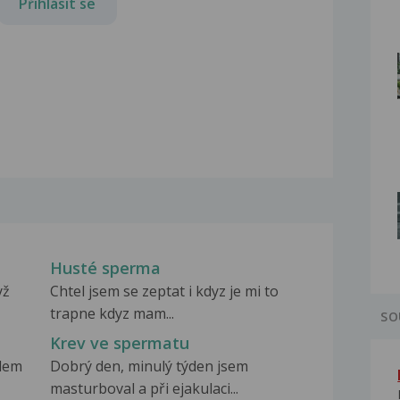
Přihlásit se
Husté sperma
yž
Chtel jsem se zeptat i kdyz je mi to
trapne kdyz mam...
SO
Krev ve spermatu
lem
Dobrý den, minulý týden jsem
masturboval a při ejakulaci...