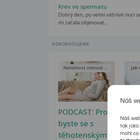
Krev ve spermatu
Dobrý den, po velmi vášnivé noci s
mi začala objevovat...
DOPORUČUJEME
Nevolnost nemusí být nutnou...
Jak 
Náš we
PODCAST: Proč
Ztu
Náš web
byste se s
jate
tak jako
těhotenskými
obr
mohl co