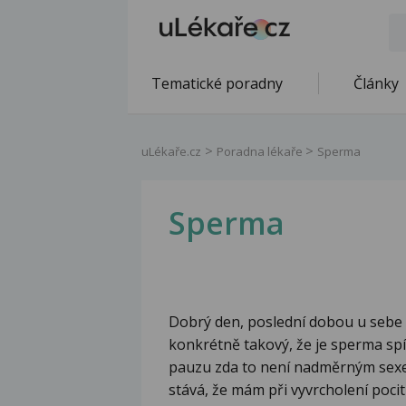
Tematické poradny
Články
uLékaře.cz
Poradna lékaře
Sperma
Sperma
Dobrý den, poslední dobou u sebe
konkrétně takový, že je sperma spíš
pauzu zda to není nadměrným sexe
stává, že mám při vyvrcholení poci