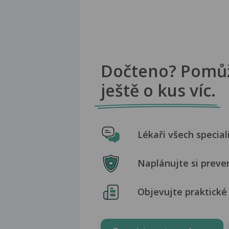
Dočteno? Pomů
ještě o kus víc.
Lékaři všech special
Naplánujte si preve
Objevujte praktické 