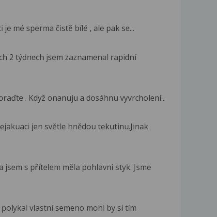
i je mé sperma čistě bílé , ale pak se...
ních 2 týdnech jsem zaznamenal rapidní
raďte . Když onanuju a dosáhnu vyvrcholení...
jakuaci jen světle hnědou tekutinu.Jinak
 jsem s přítelem měla pohlavni styk. Jsme
polykal vlastní semeno mohl by si tím