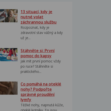
13 situací, kdy je
nutné volat
záchrannou službu
Rozpoznat, kdy je
zdravotní stav vážný a kdy
už je...
Stáhněte si: První
pomoc do kapsy
Jak mít první pomoc vždy
po ruce? Stáhněte si
praktického...
Co pomáhá na oteklé
nohy? Podpořte
správné proudění
lymfy
Těžké nohy, napnutá kůže,
oteklé kotníky. To jsou