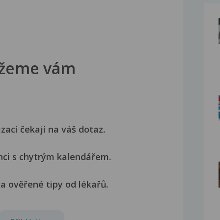
žeme vám
izací čekají na váš dotaz.
nci s chytrým kalendářem.
a ověřené tipy od lékařů.