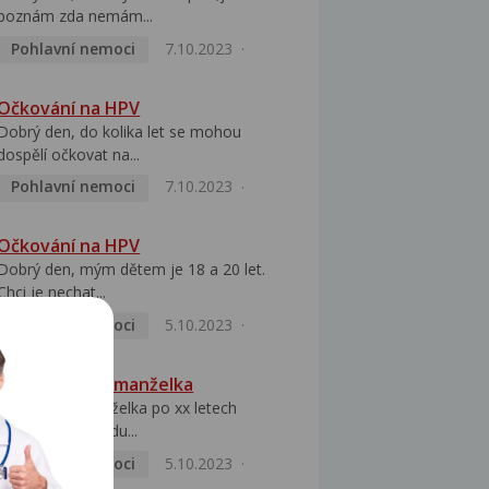
poznám zda nemám...
Pohlavní nemoci
7.10.2023
Očkování na HPV
Dobrý den, do kolika let se mohou
dospělí očkovat na...
Pohlavní nemoci
7.10.2023
Očkování na HPV
Dobrý den, mým dětem je 18 a 20 let.
Chci je nechat...
Pohlavní nemoci
5.10.2023
HPV pozitivní manželka
Dobrý den, manželka po xx letech
přivezla z Východu...
Pohlavní nemoci
5.10.2023