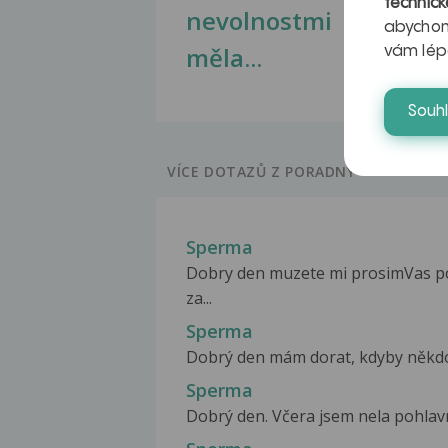
technick
nevolnostmi
abychom
měla...
vám lép
Souh
VÍCE DOTAZŮ Z PORADNY
Sperma
Dobry den muzete mi prosimVas po
za...
Sperma
Dobrý den mám dorat, kdyby někdo p
Sperma
Dobrý den. Včera jsem nela pohlavni