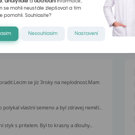
é
,
analytické
a
obchodní
informace,
naděje pro ty,
 se mohli neustále zlepšovat a tím
kteří ji...
e pomohli. Souhlasíte?
lasím
Nesouhlasím
Nastavení
NE
radit.Lecim se jiz 3roky na neplodnost.Mam
olykal vlastní semeno a byl zdravej neměl...
 styk s pritelem. Byl to krasny a dlouhy...