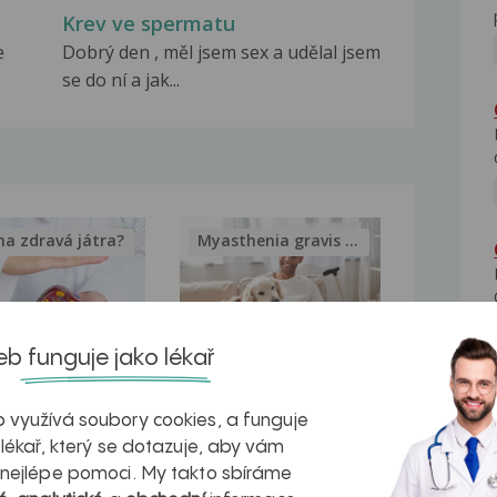
Krev ve spermatu
e
Dobrý den , měl jsem sex a udělal jsem
se do ní a jak...
na zdravá játra?
Myasthenia gravis – vše, co...
b funguje jako lékař
kovatění
Inovativní
 využívá soubory cookies, a funguje
r v datech a
léčba
 lékař, který se dotazuje, aby vám
azech
myastenie –
 nejlépe pomoci. My takto sbíráme