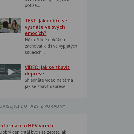
potíže,...
TEST: Jak dobře se
vyznáte ve svých
emocích?
Někteří lidé dokážou
zachovat klid i ve vypjatých
situacích....
VIDEO: Jak se zbavit
deprese
Shlédněte video na téma
jak se zbavit deprese..
UVISEJÍCÍ DOTAZY Z PORADNY
Informace o HPV virech
Dobrý den,chtěl bych se zeptat,jak