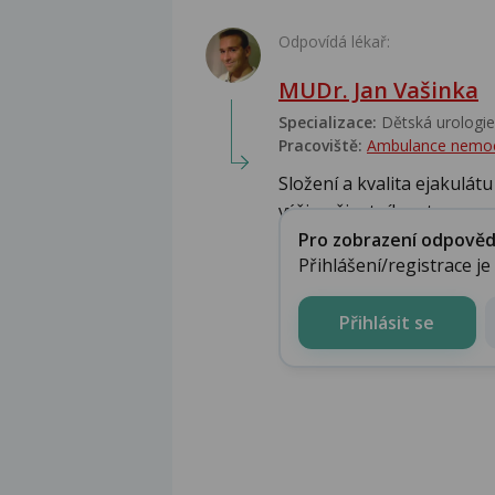
Odpovídá lékař:
MUDr. Jan Vašinka
Specializace:
Dětská urologie,
Pracoviště:
Ambulance nemo
Složení a kvalita ejakulát
výživy, životního sty...
Pro zobrazení odpovědi 
Přihlášení/registrace j
Přihlásit se