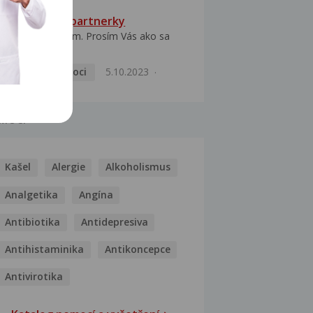
HPV typ 52 u partnerky
Dobrý deň prajem. Prosím Vás ako sa
dá vyliečiť vírus...
Pohlavní nemoci
5.10.2023
MOCI
Kašel
Alergie
Alkoholismus
Analgetika
Angína
Antibiotika
Antidepresiva
Antihistaminika
Antikoncepce
Antivirotika