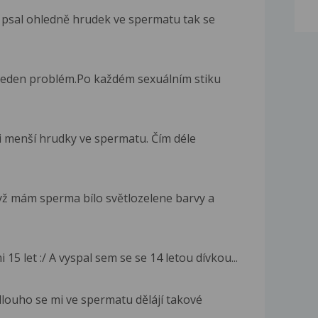
 psal ohledně hrudek ve spermatu tak se
 jeden problém.Po každém sexuálním stiku
i menší hrudky ve spermatu. Čím déle
dyž mám sperma bílo světlozelene barvy a
 15 let :/ A vyspal sem se se 14 letou dívkou...
 dlouho se mi ve spermatu dělájí takové