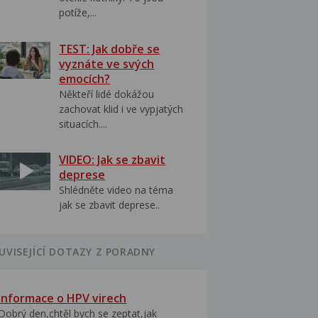
potíže,...
TEST: Jak dobře se
vyznáte ve svých
emocích?
Někteří lidé dokážou
zachovat klid i ve vypjatých
situacích....
VIDEO: Jak se zbavit
deprese
Shlédněte video na téma
jak se zbavit deprese..
UVISEJÍCÍ DOTAZY Z PORADNY
Informace o HPV virech
Dobrý den,chtěl bych se zeptat,jak