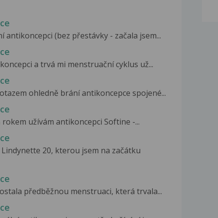
pce
í antikoncepci (bez přestávky - začala jsem...
pce
ikoncepci a trvá mi menstruační cyklus už...
pce
dotazem ohledně brání antikoncepce spojené...
pce
m rokem užívám antikoncepci Softine -...
pce
Lindynette 20, kterou jsem na začátku
pce
stala předběžnou menstruaci, která trvala...
pce