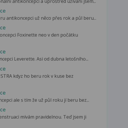
ální antikoncepci a uprostřed užívání jsem...
pce
ru antikoncepci už něco přes rok a půl beru...
pce
koncepci Foxinette neo v den počátku
pce
cepci Leverette. Asi od dubna letošního...
pce
ISTRA kdyz ho beru rok v kuse bez
pce
pci ale s tím že už půl roku jí beru bez...
pce
nstruaci mívám pravidelnou. Teď jsem ji