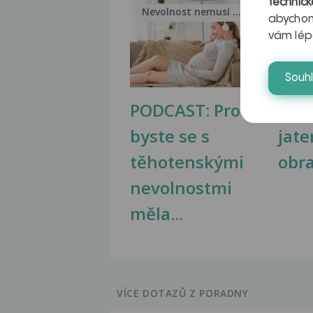
technick
Nevolnost nemusí být nutnou...
Jak 
abychom
vám lép
Souh
PODCAST: Proč
Ztu
byste se s
jate
těhotenskými
obr
nevolnostmi
měla...
VÍCE DOTAZŮ Z PORADNY