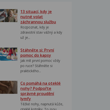
13 situací, kdy je
nutné volat
záchrannou službu
Rozpoznat, kdy je
zdravotní stav vážný a kdy
už je...
Stáhněte si: První
pomoc do kapsy
Jak mít první pomoc vždy
po ruce? Stáhněte si
praktického...
Co pomáhá na oteklé
nohy? Podpořte
správné proudění
lymfy
Těžké nohy, napnutá kůže,
oteklé kotníky. To jsou