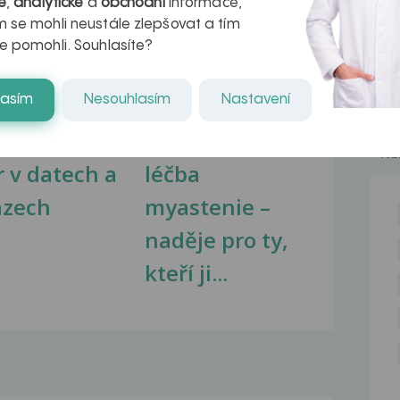
é
,
analytické
a
obchodní
informace,
na zdravá játra?
Myasthenia gravis – vše, co...
 se mohli neustále zlepšovat a tím
e pomohli. Souhlasíte?
lasím
Nesouhlasím
Nastavení
kovatění
Inovativní
NE
r v datech a
léčba
azech
myastenie –
naděje pro ty,
kteří ji...