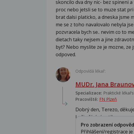
skoncilo dva dny nic- bez spineni a
proc nebo jetsli se to muze stat pr
brat dalsi platicko, a dneska jsme
me se z toho navalovalo nebyla jse
pozvracela bych se.. nevim co to mel
dietach taky nejsem a jine zdravo
byt? Nebo myslite ze je mozne, ze 
odpoved.
Odpovídá lékař:
MUDr. Jana Brauno
Specializace:
Praktické lékařs
Pracoviště:
FN Plzeň
Dobrý den, Terezo, děkuj
I při užívání antikoncepce 
Pro zobrazení odpovědi 
Přihlášení/registrace j