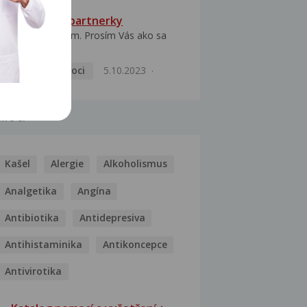
HPV typ 52 u partnerky
Dobrý deň prajem. Prosím Vás ako sa
dá vyliečiť vírus...
Pohlavní nemoci
5.10.2023
MOCI
Kašel
Alergie
Alkoholismus
Analgetika
Angína
Antibiotika
Antidepresiva
Antihistaminika
Antikoncepce
Antivirotika