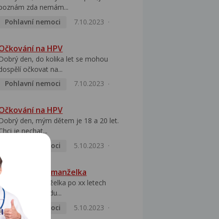
poznám zda nemám...
Pohlavní nemoci
7.10.2023
Očkování na HPV
Dobrý den, do kolika let se mohou
dospělí očkovat na...
Pohlavní nemoci
7.10.2023
Očkování na HPV
Dobrý den, mým dětem je 18 a 20 let.
Chci je nechat...
Pohlavní nemoci
5.10.2023
HPV pozitivní manželka
Dobrý den, manželka po xx letech
přivezla z Východu...
Pohlavní nemoci
5.10.2023