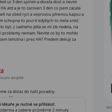
 ted uz 3 den spinim a docela dost a nevim
i HA atd a je to zaroven 3 den co jsem zacala
 meli na obed ryzi a veprovou plnenou kapsu a
m schopna to pozrit kdybych to mela snist
o byt, z zadneho jidla se mi zle nedela, na
tni problemy nemam. Nevite co by to mohlo
jsem tehotna i pres HA? Predem dekuji za
vá
tví pro dospělé
eme za dotaz do naší poradny.
se můž...
lékaře je nutné se přihlásit.
MO
e zdarma a zabere průměrně 2 minuty.