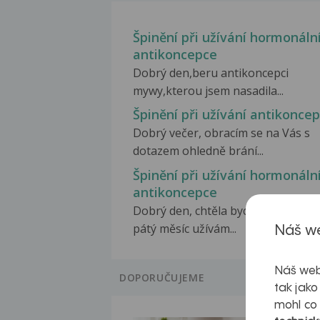
Špinění při užívání hormonáln
antikoncepce
Dobrý den,beru antikoncepci
mywy,kterou jsem nasadila...
Špinění při užívání antikonce
Dobrý večer, obracím se na Vás s
dotazem ohledně brání...
Špinění při užívání hormonáln
antikoncepce
Dobrý den, chtěla bych se zeptat, 
pátý měsíc užívám...
Náš we
Náš web
DOPORUČUJEME
tak jako
mohl co