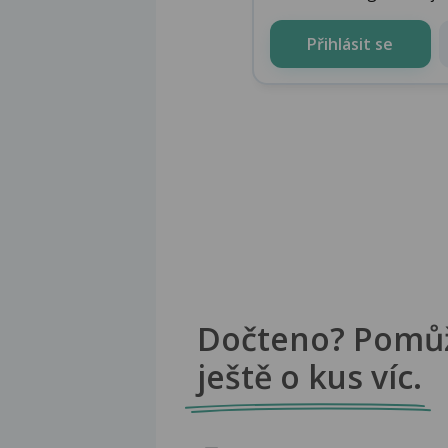
Přihlásit se
Dočteno? Pomů
ještě o kus víc.