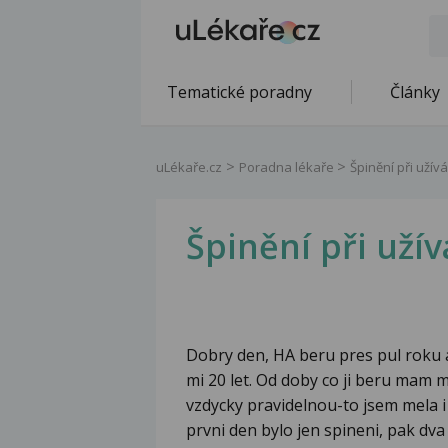
Tematické poradny
Články
uLékaře.cz
Poradna lékaře
Špinění při užív
Špinění při uží
Dobry den, HA beru pres pul roku a
mi 20 let. Od doby co ji beru mam m
vzdycky pravidelnou-to jsem mela i 
prvni den bylo jen spineni, pak dva