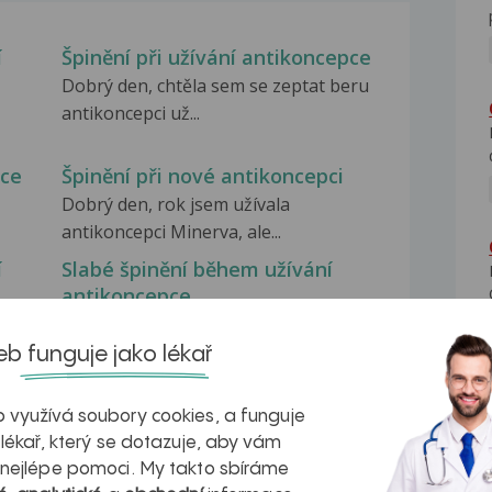
í
Špinění při užívání antikoncepce
Dobrý den, chtěla sem se zeptat beru
antikoncepci už...
pce
Špinění při nové antikoncepci
Dobrý den, rok jsem užívala
antikoncepci Minerva, ale...
í
Slabé špinění během užívání
antikoncepce
už
Dobrý den, beru 3tí platíčko
hormonální antikoncepece...
b funguje jako lékař
 využívá soubory cookies, a funguje
 lékař, který se dotazuje, aby vám
 nejlépe pomoci. My takto sbíráme