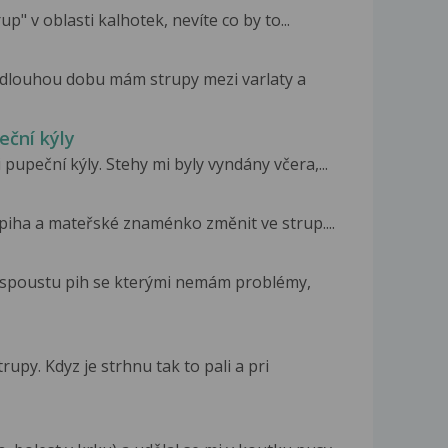
p" v oblasti kalhotek, nevíte co by to...
ž dlouhou dobu mám strupy mezi varlaty a
eční kýly
pupeční kýly. Stehy mi byly vyndány včera,...
piha a mateřské znaménko změnit ve strup....
e spoustu pih se kterými nemám problémy,
upy. Kdyz je strhnu tak to pali a pri