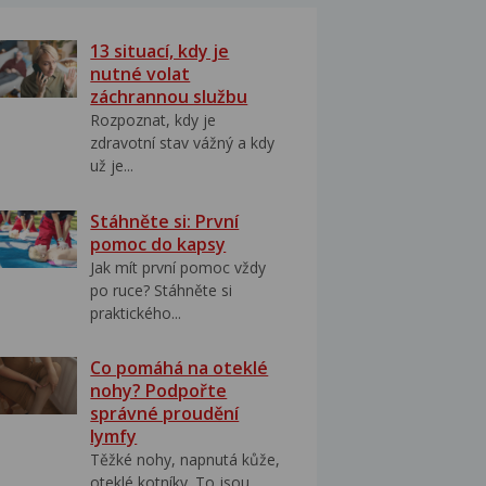
13 situací, kdy je
nutné volat
záchrannou službu
Rozpoznat, kdy je
zdravotní stav vážný a kdy
už je...
Stáhněte si: První
pomoc do kapsy
Jak mít první pomoc vždy
po ruce? Stáhněte si
praktického...
Co pomáhá na oteklé
nohy? Podpořte
správné proudění
lymfy
Těžké nohy, napnutá kůže,
oteklé kotníky. To jsou