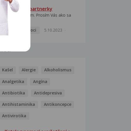
HPV typ 52 u partnerky
Dobrý deň prajem. Prosím Vás ako sa
dá vyliečiť vírus...
Pohlavní nemoci
5.10.2023
MOCI
Kašel
Alergie
Alkoholismus
Analgetika
Angína
Antibiotika
Antidepresiva
Antihistaminika
Antikoncepce
Antivirotika