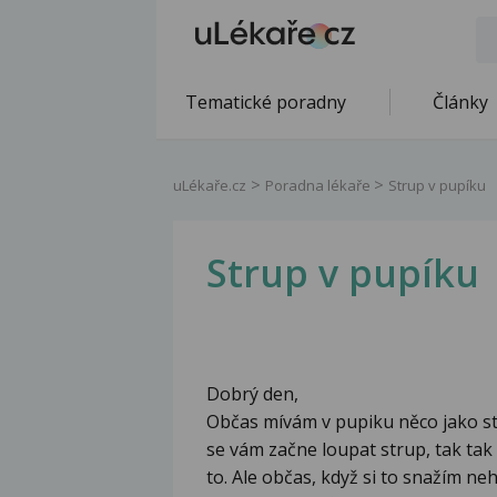
Tematické poradny
Články
uLékaře.cz
Poradna lékaře
Strup v pupíku
Strup v pupíku
Dobrý den,
Občas mívám v pupiku něco jako str
se vám začne loupat strup, tak tak
to. Ale občas, když si to snažím ne