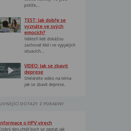
potíže,...
TEST: Jak dobře se
vyznáte ve svých
emocích?
Někteří lidé dokážou
zachovat klid i ve vypjatých
situacích....
VIDEO: Jak se zbavit
deprese
Shlédněte video na téma
jak se zbavit deprese..
UVISEJÍCÍ DOTAZY Z PORADNY
Informace o HPV virech
Dobrý den,chtěl bych se zeptat,jak