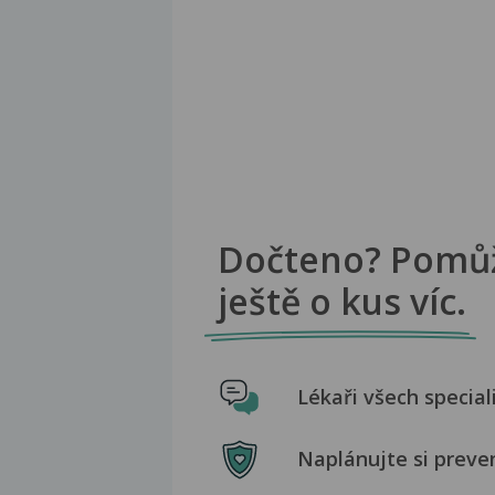
Dočteno? Pomů
ještě o kus víc.
Lékaři všech special
Naplánujte si preve