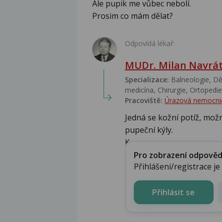
Ale pupik me vůbec nebolí.
Prosim co mám dělat?
Odpovídá lékař:
MUDr. Milan Navrát
Specializace:
Balneologie, Dět
medicína, Chirurgie, Ortopedie,
Pracoviště:
Úrazová nemocni
Jedná se kožní potíž, mož
pupeční kýly.
Kons...
Pro zobrazení odpovědi 
Přihlášení/registrace j
Přihlásit se