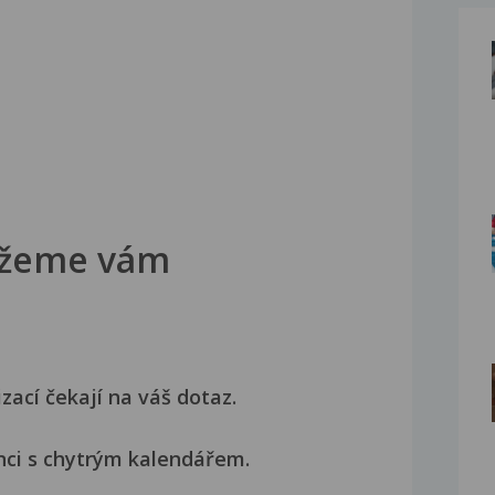
žeme vám
izací čekají na váš dotaz.
nci s chytrým kalendářem.