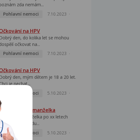
poznám zda nemám...
Pohlavní nemoci
7.10.2023
Očkování na HPV
Dobrý den, do kolika let se mohou
dospělí očkovat na...
Pohlavní nemoci
7.10.2023
Očkování na HPV
Dobrý den, mým dětem je 18 a 20 let.
Chci je nechat...
Pohlavní nemoci
5.10.2023
HPV pozitivní manželka
Dobrý den, manželka po xx letech
přivezla z Východu...
Pohlavní nemoci
5.10.2023