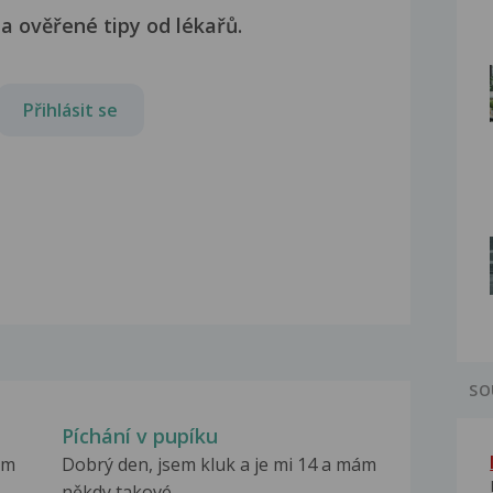
a ověřené tipy od lékařů.
Přihlásit se
SO
Píchání v pupíku
ám
Dobrý den, jsem kluk a je mi 14 a mám
někdy takové...