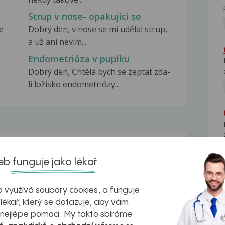
Strup v nose- opakující se
e
Dobrý den, v nose se mi udělal strup,
a už ani nevím...
Endometrióza v pupíku
Dobrý den, Chtěla bych se zeptat zda-
li ložisko endometriózy...
na zdravá játra?
Myasthenia gravis – vše, co...
b funguje jako lékař
 využívá soubory cookies, a funguje
 lékař, který se dotazuje, aby vám
 nejlépe pomoci. My takto sbíráme