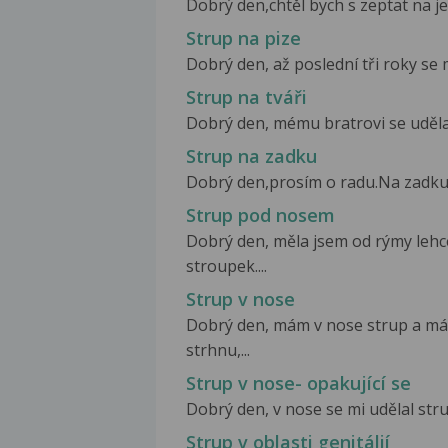
Dobrý den,chtěl bych s zeptat na jed
Strup na pize
Dobrý den, až poslední tři roky se mi
Strup na tváři
Dobrý den, mému bratrovi se udělalo
Strup na zadku
Dobrý den,prosím o radu.Na zadku s
Strup pod nosem
Dobrý den, měla jsem od rýmy lehc
stroupek....
Strup v nose
Dobrý den, mám v nose strup a má
strhnu,...
Strup v nose- opakující se
Dobrý den, v nose se mi udělal strup
Strup v oblasti genitálií