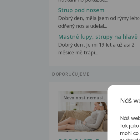
Strup pod nosem
Dobrý den, měla jsem od rýmy lehc
odřený nos a udelal...
Mastné lupy, strupy na hlavě
Dobrý den . Je mi 19 let a už asi 2
měsíce mě trápí...
DOPORUČUJEME
Nevolnost nemusí být nutnou...
Jak 
Náš we
Náš web
tak jako
mohl co