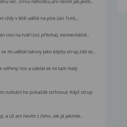
nu věc ..čirou náhodou,ani nevím jak,jeslti...
 vždy v létě udělá na pize (asi 1cm),...
 cosi na tváři (viz příloha), momentálně...
e mi udělal takovy jako kdyby strup,zdá se...
e odřený nos a udelal se mi tam malý
m nutkání ho pokaždé strhnout. Když strup
, a už ani nevím z čeho, ale já jakmile...