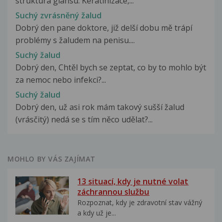
struktura glansu. Keratinizace,...
Suchý zvrásněný žalud
Dobrý den pane doktore, již delší dobu mě trápí
problémy s žaludem na penisu....
Suchý žalud
Dobrý den, Chtěl bych se zeptat, co by to mohlo být
za nemoc nebo infekci?...
Suchý žalud
Dobrý den, už asi rok mám takový sušší žalud
(vrásčitý) nedá se s tím něco udělat?...
MOHLO BY VÁS ZAJÍMAT
13 situací, kdy je nutné volat
záchrannou službu
Rozpoznat, kdy je zdravotní stav vážný
a kdy už je...