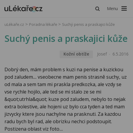
Menu
uLékaře.cz
Poradna lékaře
Suchý penis a praskajici kůže
Suchý penis a praskajici kůže
Kožní obtíže
Josef
6.5.2016
Dobrý den, mám problem s kuzi na penise a kuzickou
pod zaludem.... vseobecne mam penis strasně suchy, uz
od mala a sem tam mi praskla predkozka, ale vzdy se
vse rychle hojilo, ale ted se mi stalo ze se mi
&quot;utrhla&quot; kuze pod zaludem, nebylo to nejak
extra bolestive, ale hojeni uz bylo cca tyden a ted mam
jizvycky ktere jsou nachylne na prasknuti. Za kazdou
radu bych byl rad, ale obrizku nechci podstoupit.
Postizena oblast viz foto....