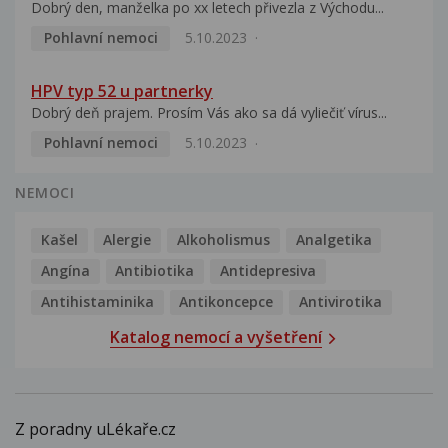
Dobrý den, manželka po xx letech přivezla z Východu...
Pohlavní nemoci
5.10.2023
HPV typ 52 u partnerky
Dobrý deň prajem. Prosím Vás ako sa dá vyliečiť vírus...
Pohlavní nemoci
5.10.2023
NEMOCI
Kašel
Alergie
Alkoholismus
Analgetika
Angína
Antibiotika
Antidepresiva
Antihistaminika
Antikoncepce
Antivirotika
Katalog nemocí a vyšetření
Z poradny uLékaře.cz