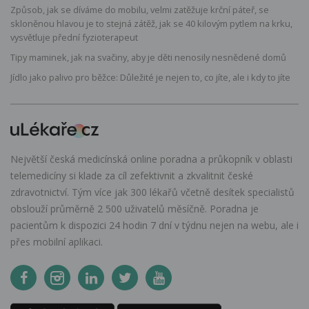
Způsob, jak se díváme do mobilu, velmi zatěžuje krční páteř, se
skloněnou hlavou je to stejná zátěž, jak se 40 kilovým pytlem na krku,
vysvětluje přední fyzioterapeut
Tipy maminek, jak na svačiny, aby je děti nenosily nesnědené domů
Jídlo jako palivo pro běžce: Důležité je nejen to, co jíte, ale i kdy to jíte
Největší česká medicínská online poradna a průkopník v oblasti
telemedicíny si klade za cíl zefektivnit a zkvalitnit české
zdravotnictví. Tým více jak 300 lékařů včetně desítek specialistů
obslouží průměrně 2 500 uživatelů měsíčně. Poradna je
pacientům k dispozici 24 hodin 7 dní v týdnu nejen na webu, ale i
přes mobilní aplikaci.