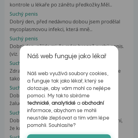
kontrole u lékaře po zánětu předkožky.Měl...
Suchý penis
Dobrý den, před nedávnou dobou jsem prodělal
mycoplasmovou infekci, která mně...
Suchý penis
Dobrý den, přijde mi, že mám hrozně suchý penis.
(viz. foto). Nevím jaký přípravek...
Náš web funguje jako lékař
Suchý penis
Zdravím, mám menší problém, a to s penisem. Je
Náš web využívá soubory cookies,
takový vysušený a semtam mě...
a funguje tak jako lékař, který se
Suchý penis
dotazuje, aby vám mohl co nejlépe
Dobrý den, mám takový problém, příjde mi, že
pomoci. My takto sbíráme
žalud a předkožka je poměrně suchá....
technické
,
analytické
a
obchodní
informace, abychom se mohli
Suchý penis po pohlavním styku
neustále zlepšovat a tím vám lépe
Dobrý den, chtěla bych se zeptat zda je normální,
pomohli. Souhlasíte?
že když mam zvýšenou vaginální...
Suchý popraskaný jazyk s bílým povlakem