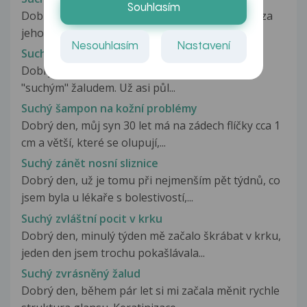
Souhlasím
Dobrý den, mám na vás dotaz a předem děkuji za
jeho zodpovězení. Problém: Už...
Nesouhlasím
Nastavení
Suchý povrch na žaludu
Dobrý den, chtěl bych se zeptat, co dělat se
"suchým" žaludem. Už asi půl...
Suchý šampon na kožní problémy
Dobrý den, můj syn 30 let má na zádech flíčky cca 1
cm a větší, které se olupují,...
Suchý zánět nosní sliznice
Dobrý den, už je tomu při nejmenším pět týdnů, co
jsem byla u lékaře s bolestivostí,...
Suchý zvláštní pocit v krku
Dobrý den, minulý týden mě začalo škrábat v krku,
jeden den jsem trochu pokašlávala...
Suchý zvrásněný žalud
Dobrý den, během pár let si mi začala měnit rychle