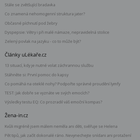
Stále se zvětšující bradavka
Co znamená nehomogenní struktura jater?
Občasné píchnutí pod žebry
Dyspepsie: Větry i při malé námaze, nepravidelná stolice
Zelený povlak na jazyku - co to může být?
Články uLékaře.cz
13 situací, kdy je nutné volat záchrannou službu
Stáhněte si: První pomoc do kapsy
Co pomáhá na oteklé nohy? Podpořte správné proudění lymfy
TEST: Jak dobře se vyznáte ve svých emocích?
Výsledky testu EQ: Co prozradil váš emoční kompas?
Žena-in.cz
Kvůli migréně jsem málem neměla ani děti, svěřuje se Helena
Pět tipů, jak začít dokonalé ráno. Nevynechejte snídani ani protažení