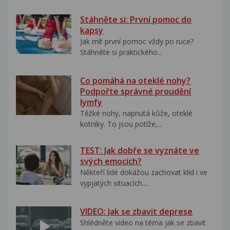
Stáhněte si: První pomoc do
kapsy
Jak mít první pomoc vždy po ruce?
Stáhněte si praktického...
Co pomáhá na oteklé nohy?
Podpořte správné proudění
lymfy
Těžké nohy, napnutá kůže, oteklé
kotníky. To jsou potíže,...
TEST: Jak dobře se vyznáte ve
svých emocích?
Někteří lidé dokážou zachovat klid i ve
vypjatých situacích....
VIDEO: Jak se zbavit deprese
Shlédněte video na téma jak se zbavit