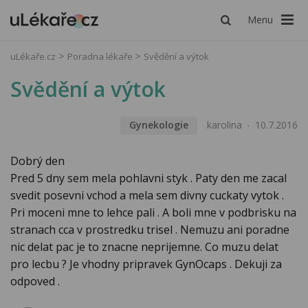
Menu
uLékaře.cz
Poradna lékaře
Svědění a výtok
Svědění a výtok
Gynekologie
karolina
10.7.2016
Dobrý den
Pred 5 dny sem mela pohlavni styk . Paty den me zacal
svedit posevni vchod a mela sem divny cuckaty vytok .
Pri moceni mne to lehce pali . A boli mne v podbrisku na
stranach cca v prostredku trisel . Nemuzu ani poradne
nic delat pac je to znacne neprijemne. Co muzu delat
pro lecbu ? Je vhodny pripravek GynOcaps . Dekuji za
odpoved .