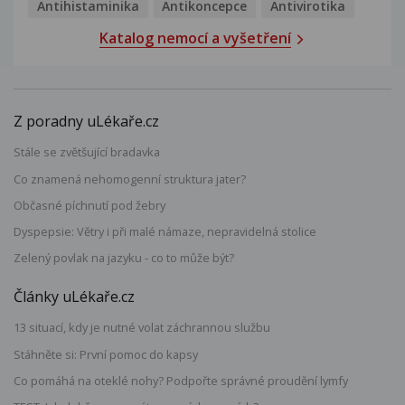
Antihistaminika
Antikoncepce
Antivirotika
Katalog nemocí a vyšetření
Z poradny uLékaře.cz
Stále se zvětšující bradavka
Co znamená nehomogenní struktura jater?
Občasné píchnutí pod žebry
Dyspepsie: Větry i při malé námaze, nepravidelná stolice
Zelený povlak na jazyku - co to může být?
Články uLékaře.cz
13 situací, kdy je nutné volat záchrannou službu
Stáhněte si: První pomoc do kapsy
Co pomáhá na oteklé nohy? Podpořte správné proudění lymfy