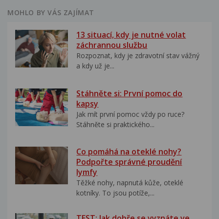
MOHLO BY VÁS ZAJÍMAT
13 situací, kdy je nutné volat
záchrannou službu
Rozpoznat, kdy je zdravotní stav vážný
a kdy už je...
Stáhněte si: První pomoc do
kapsy
Jak mít první pomoc vždy po ruce?
Stáhněte si praktického...
Co pomáhá na oteklé nohy?
Podpořte správné proudění
lymfy
Těžké nohy, napnutá kůže, oteklé
kotníky. To jsou potíže,...
TEST: Jak dobře se vyznáte ve