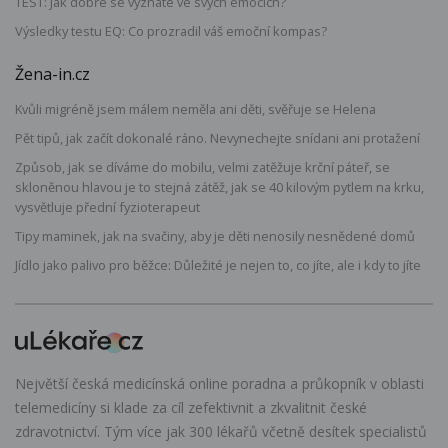
TEST: Jak dobře se vyznáte ve svých emocích?
Výsledky testu EQ: Co prozradil váš emoční kompas?
Žena-in.cz
Kvůli migréně jsem málem neměla ani děti, svěřuje se Helena
Pět tipů, jak začít dokonalé ráno. Nevynechejte snídani ani protažení
Způsob, jak se díváme do mobilu, velmi zatěžuje krční páteř, se
skloněnou hlavou je to stejná zátěž, jak se 40 kilovým pytlem na krku,
vysvětluje přední fyzioterapeut
Tipy maminek, jak na svačiny, aby je děti nenosily nesnědené domů
Jídlo jako palivo pro běžce: Důležité je nejen to, co jíte, ale i kdy to jíte
Největší česká medicínská online poradna a průkopník v oblasti
telemedicíny si klade za cíl zefektivnit a zkvalitnit české
zdravotnictví. Tým více jak 300 lékařů včetně desítek specialistů