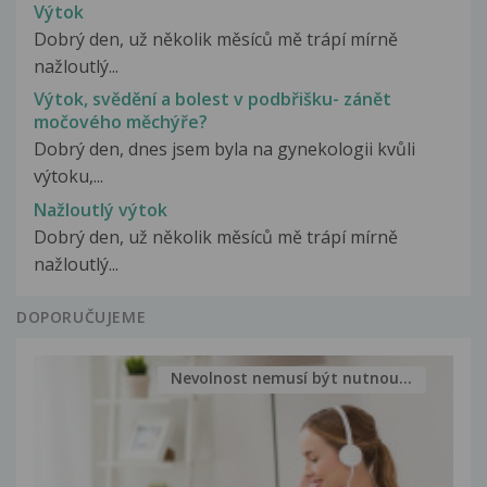
Výtok
Dobrý den, už několik měsíců mě trápí mírně
nažloutlý...
Výtok, svědění a bolest v podbřišku- zánět
močového měchýře?
Dobrý den, dnes jsem byla na gynekologii kvůli
výtoku,...
Nažloutlý výtok
Dobrý den, už několik měsíců mě trápí mírně
nažloutlý...
DOPORUČUJEME
Nevolnost nemusí být nutnou...