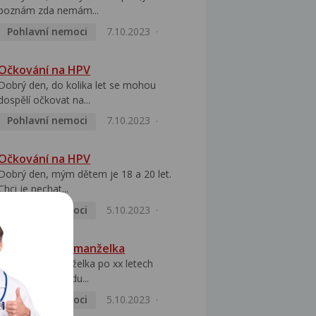
poznám zda nemám...
Pohlavní nemoci
7.10.2023
Očkování na HPV
Dobrý den, do kolika let se mohou
dospělí očkovat na...
Pohlavní nemoci
7.10.2023
Očkování na HPV
Dobrý den, mým dětem je 18 a 20 let.
Chci je nechat...
Pohlavní nemoci
5.10.2023
HPV pozitivní manželka
Dobrý den, manželka po xx letech
přivezla z Východu...
Pohlavní nemoci
5.10.2023