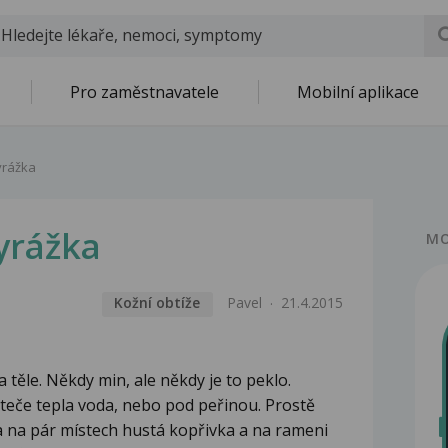
Pro zaměstnavatele
Mobilní aplikace
yrážka
yrážka
MO
Kožní obtíže
Pavel
21.4.2015
 těle. Někdy min, ale někdy je to peklo.
 teče tepla voda, nebo pod peřinou. Prostě
la na pár místech hustá kopřivka a na rameni