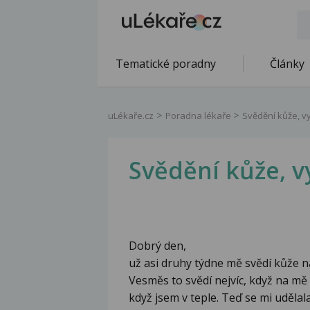
Tematické poradny
Články
uLékaře.cz
Poradna lékaře
Svědění kůže, v
Svědění kůže, v
Dobrý den,
už asi druhy týdne mě svědí kůže na
Vesměs to svědí nejvíc, když na mě
když jsem v teple. Teď se mi uděla