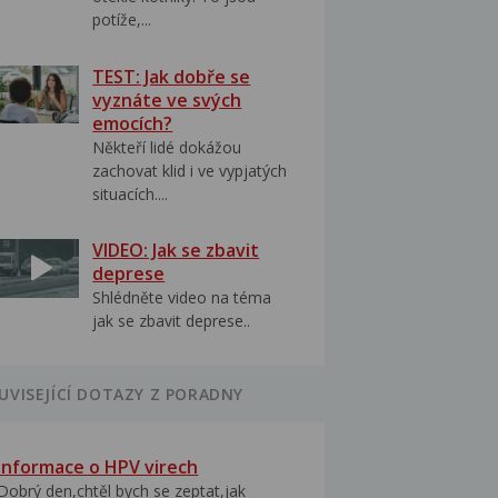
potíže,...
TEST: Jak dobře se
vyznáte ve svých
emocích?
Někteří lidé dokážou
zachovat klid i ve vypjatých
situacích....
VIDEO: Jak se zbavit
deprese
Shlédněte video na téma
jak se zbavit deprese..
UVISEJÍCÍ DOTAZY Z PORADNY
Informace o HPV virech
Dobrý den,chtěl bych se zeptat,jak