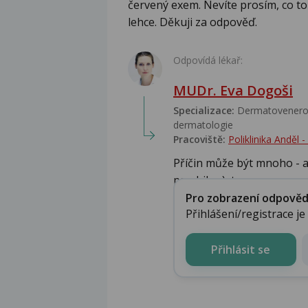
červený exem. Nevíte prosím, co t
lehce. Děkuji za odpověď.
Odpovídá lékař:
MUDr. Eva Dogoši
Specializace:
Dermatovenerolo
dermatologie
Pracoviště:
Poliklinika Anděl
Příčin může být mnoho - al
psychika..), to, co u...
Pro zobrazení odpovědi 
Přihlášení/registrace j
Přihlásit se