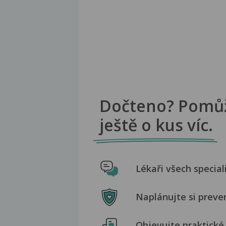
Dočteno? Pomů
ještě o kus víc.
Lékaři všech special
Naplánujte si preve
Objevujte praktické 