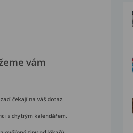
žeme vám
izací čekají na váš dotaz.
nci s chytrým kalendářem.
a ověřené tipy od lékařů.