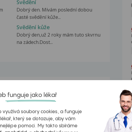
Svědění
ám
Dobrý den. Mívám poslední dobou
časté svědění kůže...
Svědění kůže
Dobrý den,už 2 roky mám tuto skvrnu
na zádech.Dost...
na zdravá játra?
Myasthenia gravis – vše, co...
b funguje jako lékař
 využívá soubory cookies, a funguje
 lékař, který se dotazuje, aby vám
 nejlépe pomoci. My takto sbíráme