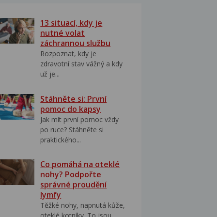
13 situací, kdy je
nutné volat
záchrannou službu
Rozpoznat, kdy je
zdravotní stav vážný a kdy
už je...
Stáhněte si: První
pomoc do kapsy
Jak mít první pomoc vždy
po ruce? Stáhněte si
praktického...
Co pomáhá na oteklé
nohy? Podpořte
správné proudění
lymfy
Těžké nohy, napnutá kůže,
oteklé kotníky. To jsou