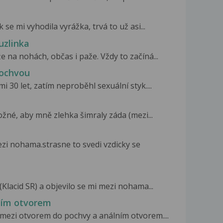
 se mi vyhodila vyrážka, trvá to už asi...
uzlinka
e na nohách, občas i paže. Vždy to začíná...
pochvou
i 30 let, zatím neproběhl sexuální styk....
ožné, aby mně zlehka šimraly záda (mezi...
zi nohama.strasne to svedi vzdicky se
(Klacid SR) a objevilo se mi mezi nohama...
ním otvorem
mezi otvorem do pochvy a análním otvorem....