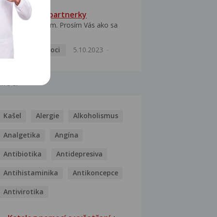
HPV typ 52 u partnerky
Dobrý deň prajem. Prosím Vás ako sa
dá vyliečiť vírus...
Pohlavní nemoci
5.10.2023
MOCI
Kašel
Alergie
Alkoholismus
Analgetika
Angína
Antibiotika
Antidepresiva
Antihistaminika
Antikoncepce
Antivirotika