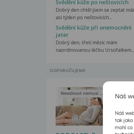
Svědění kůže po neštovicích
Dobrý den chtěl jsem se zeptat m
asi týden po neštovicích...
Svědění kůže při onemocnění
jater
Dobrý den, třetí měsíc mám
naordinovanou léčbu Ursofalkem...
DOPORUČUJEME
Nevolnost nemusí být nutnou...
Jak 
Náš we
Náš web
tak jako
mohl co