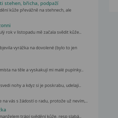
i stehen, břicha, podpaží
vědění kůže převážně na stehnech, ale
zonni
ý rok v listopadu mě začala svědit kůže...
jevila vyrážka na dovolené (bylo to jen
místa na těle a vyskakují mi malé pupínky...
vedi nohy a kdyz si je poskrabu, udelaji...
 na vás s žádostí o radu, protože už nevím,...
žka
manželem trápí svědění kůže, resp slabá...