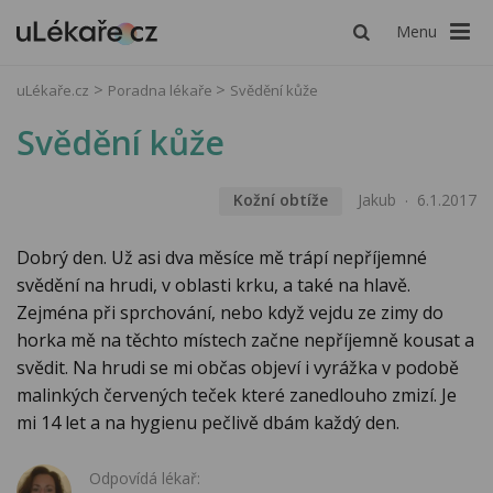
Menu
uLékaře.cz
Poradna lékaře
Svědění kůže
Svědění kůže
Kožní obtíže
Jakub
6.1.2017
Dobrý den. Už asi dva měsíce mě trápí nepříjemné
svědění na hrudi, v oblasti krku, a také na hlavě.
Zejména při sprchování, nebo když vejdu ze zimy do
horka mě na těchto místech začne nepříjemně kousat a
svědit. Na hrudi se mi občas objeví i vyrážka v podobě
malinkých červených teček které zanedlouho zmizí. Je
mi 14 let a na hygienu pečlivě dbám každý den.
Odpovídá lékař: