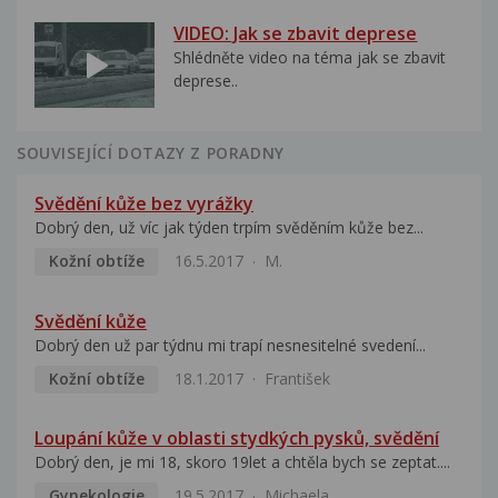
VIDEO: Jak se zbavit deprese
Shlédněte video na téma jak se zbavit
deprese..
SOUVISEJÍCÍ DOTAZY Z PORADNY
Svědění kůže bez vyrážky
Dobrý den, už víc jak týden trpím svěděním kůže bez...
Kožní obtíže
16.5.2017
M.
Svědění kůže
Dobrý den už par týdnu mi trapí nesnesitelné svedení...
Kožní obtíže
18.1.2017
František
Loupání kůže v oblasti stydkých pysků, svědění
Dobrý den, je mi 18, skoro 19let a chtěla bych se zeptat....
Gynekologie
19.5.2017
Michaela