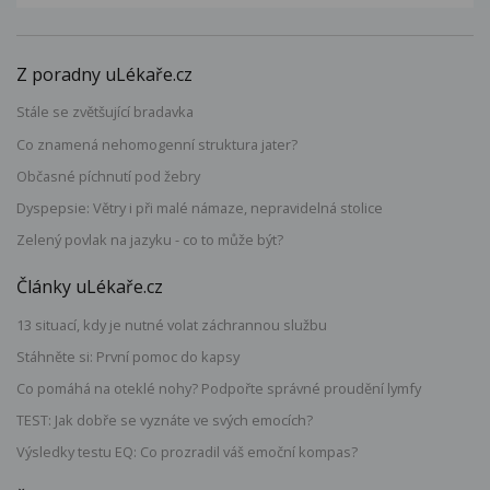
Z poradny uLékaře.cz
Stále se zvětšující bradavka
Co znamená nehomogenní struktura jater?
Občasné píchnutí pod žebry
Dyspepsie: Větry i při malé námaze, nepravidelná stolice
Zelený povlak na jazyku - co to může být?
Články uLékaře.cz
13 situací, kdy je nutné volat záchrannou službu
Stáhněte si: První pomoc do kapsy
Co pomáhá na oteklé nohy? Podpořte správné proudění lymfy
TEST: Jak dobře se vyznáte ve svých emocích?
Výsledky testu EQ: Co prozradil váš emoční kompas?