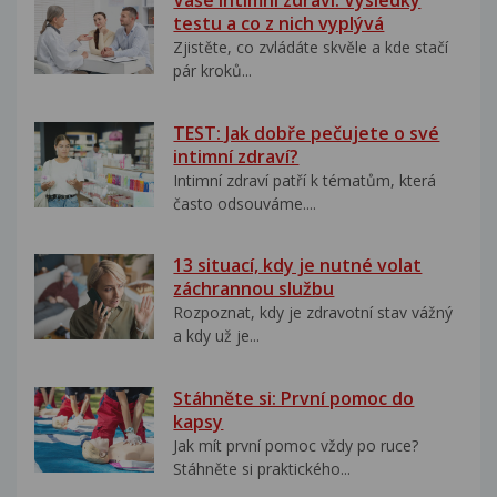
Vaše intimní zdraví: Výsledky
testu a co z nich vyplývá
Zjistěte, co zvládáte skvěle a kde stačí
pár kroků...
TEST: Jak dobře pečujete o své
intimní zdraví?
Intimní zdraví patří k tématům, která
často odsouváme....
13 situací, kdy je nutné volat
záchrannou službu
Rozpoznat, kdy je zdravotní stav vážný
a kdy už je...
Stáhněte si: První pomoc do
kapsy
Jak mít první pomoc vždy po ruce?
Stáhněte si praktického...