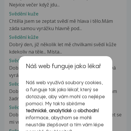
Nejvíce večer když jdu...
Svědění kuže
Chtěla jsem se zeptat svědí mě hlava i tělo.Mám
záda samou vyrážku hlavně pod...
Svědění kůže
Dobrý den, již několik let mě chvilkami svědí kůže
kdekoliv na těle... Místa...
Svědění kůže
Náš web funguje jako lékař
Dobrý den, loni v listopadu se mi objevila svědivá
vyrážka, po čtyřech dnech...
Náš web využívá soubory cookies,
Svědeni kůže
a funguje tak jako lékař, který se
Dobry den svědi mě kuže na rukou, jenže nemam
dotazuje, aby vám mohl co nejlépe
žadne popinky, ani vyražky, proste...
pomoci. My takto sbíráme
Svědění kůže
technické
,
analytické
a
obchodní
Dobrý večer, je mi 57 let. Jelikož už po několik let se
informace, abychom se mohli
mi vrací svědivost paží...
neustále zlepšovat a tím vám lépe
Svědění kůže