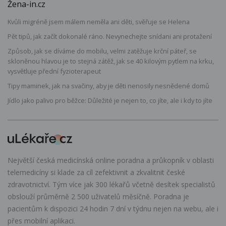
Žena-in.cz
Kvůli migréně jsem málem neměla ani děti, svěřuje se Helena
Pět tipů, jak začít dokonalé ráno. Nevynechejte snídani ani protažení
Způsob, jak se díváme do mobilu, velmi zatěžuje krční páteř, se
skloněnou hlavou je to stejná zátěž, jak se 40 kilovým pytlem na krku,
vysvětluje přední fyzioterapeut
Tipy maminek, jak na svačiny, aby je děti nenosily nesnědené domů
Jídlo jako palivo pro běžce: Důležité je nejen to, co jíte, ale i kdy to jíte
Největší česká medicínská online poradna a průkopník v oblasti
telemedicíny si klade za cíl zefektivnit a zkvalitnit české
zdravotnictví. Tým více jak 300 lékařů včetně desítek specialistů
obslouží průměrně 2 500 uživatelů měsíčně. Poradna je
pacientům k dispozici 24 hodin 7 dní v týdnu nejen na webu, ale i
přes mobilní aplikaci.