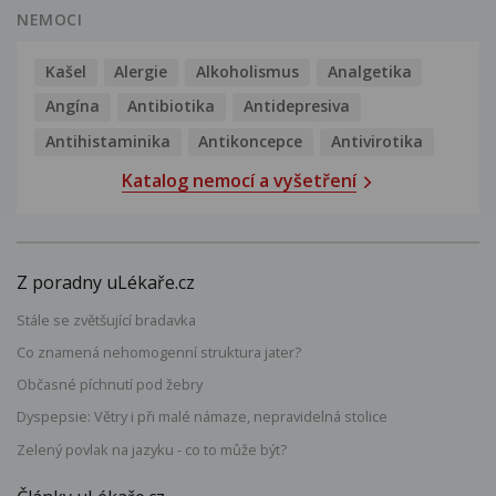
NEMOCI
Kašel
Alergie
Alkoholismus
Analgetika
Angína
Antibiotika
Antidepresiva
Antihistaminika
Antikoncepce
Antivirotika
Katalog nemocí a vyšetření
Z poradny uLékaře.cz
Stále se zvětšující bradavka
Co znamená nehomogenní struktura jater?
Občasné píchnutí pod žebry
Dyspepsie: Větry i při malé námaze, nepravidelná stolice
Zelený povlak na jazyku - co to může být?