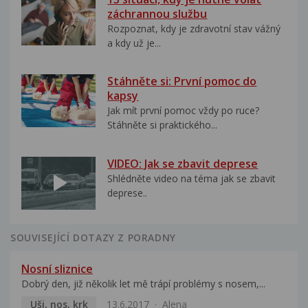
záchrannou službu
Rozpoznat, kdy je zdravotní stav vážný
a kdy už je...
Stáhněte si: První pomoc do
kapsy
Jak mít první pomoc vždy po ruce?
Stáhněte si praktického...
VIDEO: Jak se zbavit deprese
Shlédněte video na téma jak se zbavit
deprese..
SOUVISEJÍCÍ DOTAZY Z PORADNY
Nosní sliznice
Dobrý den, již několik let mě trápí problémy s nosem,...
Uši, nos, krk
13.6.2017
Alena