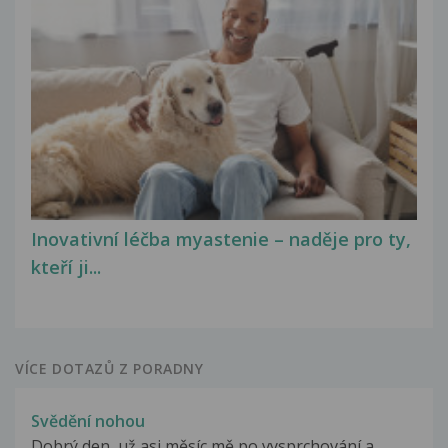
Inovativní léčba myastenie – naděje pro ty,
kteří ji...
VÍCE DOTAZŮ Z PORADNY
Svědění nohou
Dobrý den, už asi měsíc mě po vysprchování a