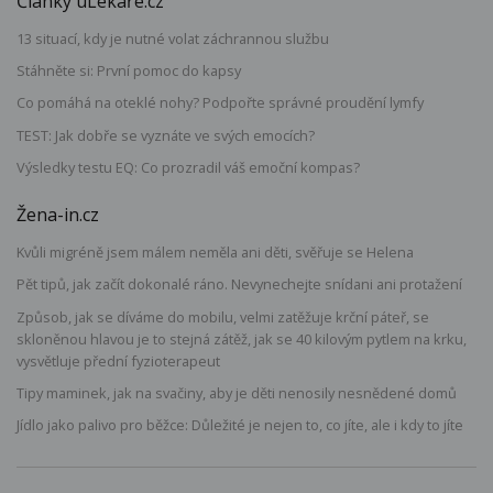
Články uLékaře.cz
13 situací, kdy je nutné volat záchrannou službu
Stáhněte si: První pomoc do kapsy
Co pomáhá na oteklé nohy? Podpořte správné proudění lymfy
TEST: Jak dobře se vyznáte ve svých emocích?
Výsledky testu EQ: Co prozradil váš emoční kompas?
Žena-in.cz
Kvůli migréně jsem málem neměla ani děti, svěřuje se Helena
Pět tipů, jak začít dokonalé ráno. Nevynechejte snídani ani protažení
Způsob, jak se díváme do mobilu, velmi zatěžuje krční páteř, se
skloněnou hlavou je to stejná zátěž, jak se 40 kilovým pytlem na krku,
vysvětluje přední fyzioterapeut
Tipy maminek, jak na svačiny, aby je děti nenosily nesnědené domů
Jídlo jako palivo pro běžce: Důležité je nejen to, co jíte, ale i kdy to jíte