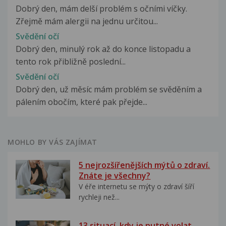
Dobrý den, mám delší problém s očními víčky.
Zřejmě mám alergii na jednu určitou...
Svědění očí
Dobrý den, minulý rok až do konce listopadu a
tento rok přibližně poslední...
Svědění očí
Dobrý den, už měsíc mám problém se svěděním a
pálením obočím, které pak přejde...
MOHLO BY VÁS ZAJÍMAT
5 nejrozšířenějších mýtů o zdraví.
Znáte je všechny?
V éře internetu se mýty o zdraví šíří
rychleji než...
13 situací, kdy je nutné volat