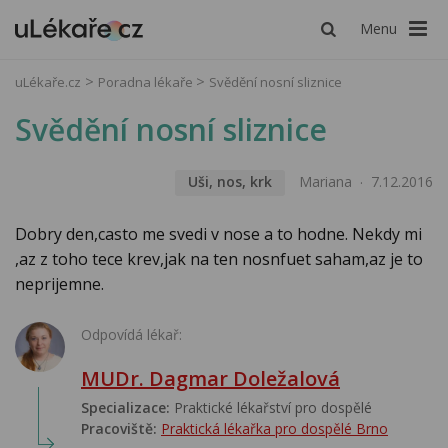
Menu
uLékaře.cz
Poradna lékaře
Svědění nosní sliznice
Svědění nosní sliznice
Uši, nos, krk
Mariana
7.12.2016
Dobry den,casto me svedi v nose a to hodne. Nekdy mi
,az z toho tece krev,jak na ten nosnfuet saham,az je to
neprijemne.
Odpovídá lékař:
MUDr. Dagmar Doležalová
Specializace:
Praktické lékařství pro dospělé
Pracoviště:
Praktická lékařka pro dospělé Brno