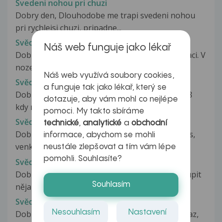
Svedeni nohou pri chuzi
Dobry den, Dlouhodobe me trapi svedeni nohou
pri rychlejsi chuzi, pripadne...
Svědění nohy po voperování šroubů
Náš web funguje jako lékař
Dobrý den, vyvrtla jsem si nohu a byla na operaci. V
noze mám šrouby. Při častějším...
Náš web využívá soubory cookies,
Svědění nohy pod kolenem
a funguje tak jako lékař, který se
Dobrý den, Moje problémy začali v březnu 2018
dotazuje, aby vám mohl co nejlépe
kdy me začala svedit leva...
pomoci. My takto sbíráme
Svědění nosní sliznice
technické
,
analytické
a
obchodní
Dobrý den, prosím o radu. Strašně mě svědí nos,
informace, abychom se mohli
venku i uvnitř, každý den....
neustále zlepšovat a tím vám lépe
pomohli. Souhlasíte?
Svědění nosohltanu
Dobrý den,chtěla bych se zeptat jestli se dá koupit
Souhlasím
nějaký volně prodejný lék...
Svědění nosu
Nesouhlasím
Nastavení
Dobrý den, tohle bude asi hodně netypický dotaz,