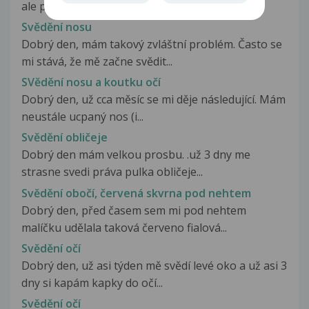
ale prosím Vás o odpověď....
Svědění nosu
Dobrý den, mám takový zvláštní problém. Často se
mi stává, že mě začne svědit...
SVědění nosu a koutku očí
Dobrý den, už cca měsíc se mi děje následující. Mám
neustále ucpaný nos (i...
Svědění obličeje
Dobrý den mám velkou prosbu. .už 3 dny me
strasne svedi práva pulka obličeje...
Svědění obočí, červená skvrna pod nehtem
Dobrý den, před časem sem mi pod nehtem
malíčku udělala taková červeno fialová...
Svědění očí
Dobrý den, už asi týden mě svědí levé oko a už asi 3
dny si kapám kapky do očí...
Svědění očí