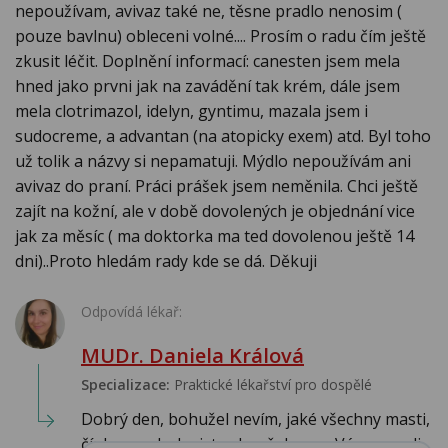
nepoužívam, avivaz také ne, těsne pradlo nenosim (
pouze bavlnu) obleceni volné.... Prosím o radu čím ještě
zkusit léčit. Doplnění informací: canesten jsem mela
hned jako prvni jak na zavádění tak krém, dále jsem
mela clotrimazol, idelyn, gyntimu, mazala jsem i
sudocreme, a advantan (na atopicky exem) atd. Byl toho
už tolik a názvy si nepamatuji. Mýdlo nepoužívám ani
avivaz do praní. Práci prášek jsem neměnila. Chci ještě
zajít na kožní, ale v době dovolených je objednání vice
jak za měsíc ( ma doktorka ma ted dovolenou ještě 14
dni)..Proto hledám rady kde se dá. Děkuji
Odpovídá lékař:
MUDr. Daniela Králová
Specializace:
Praktické lékařství pro dospělé
Dobrý den, bohužel nevím, jaké všechny masti,
čípky a oplachy jste zkoušela a co Vám poradi...