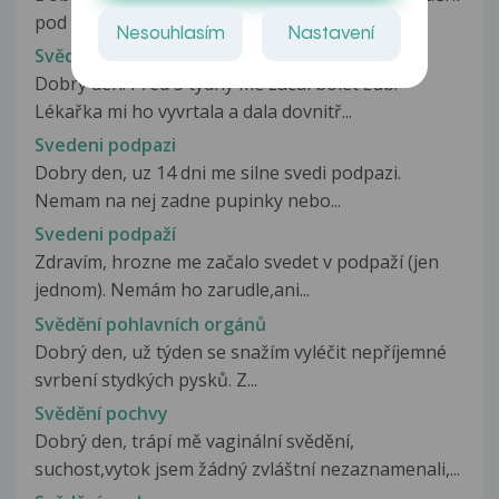
pod předkožkou penisu,...
Nesouhlasím
Nastavení
Svědění pod zubem
Dobrý den. Před 3 týdny mě začal bolet zub.
Lékařka mi ho vyvrtala a dala dovnitř...
Svedeni podpazi
Dobry den, uz 14 dni me silne svedi podpazi.
Nemam na nej zadne pupinky nebo...
Svedeni podpaží
Zdravím, hrozne me začalo svedet v podpaží (jen
jednom). Nemám ho zarudle,ani...
Svědění pohlavních orgánů
Dobrý den, už týden se snažím vyléčit nepříjemné
svrbení stydkých pysků. Z...
Svědění pochvy
Dobrý den, trápí mě vaginální svědění,
suchost,vytok jsem žádný zvláštní nezaznamenali,...