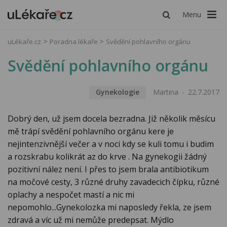
Menu
uLékaře.cz
Poradna lékaře
Svědění pohlavního orgánu
Svědění pohlavního orgánu
Gynekologie
Martina
22.7.2017
Dobrý den, už jsem docela bezradna. Již několik měsícu
mě trápí svědění pohlavního orgánu kere je
nejintenzivnější večer a v noci kdy se kuli tomu i budim
a rozskrabu kolikrát az do krve . Na gynekogii žádný
pozitivní nález není. I přes to jsem brala antibiotikum
na močové cesty, 3 různé druhy zavadecich čípku, různé
oplachy a nespočet mastí a nic mi
nepomohlo...Gynekolozka mi naposledy řekla, ze jsem
zdravá a víc už mi nemůže predepsat. Mýdlo