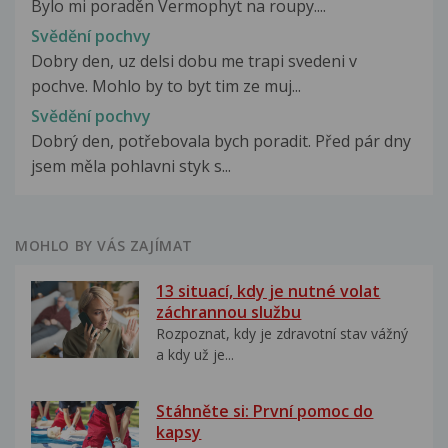
Bylo mi poraděn Vermophyt na roupy....
Svědění pochvy
Dobry den, uz delsi dobu me trapi svedeni v
pochve. Mohlo by to byt tim ze muj...
Svědění pochvy
Dobrý den, potřebovala bych poradit. Před pár dny
jsem měla pohlavni styk s...
MOHLO BY VÁS ZAJÍMAT
13 situací, kdy je nutné volat
záchrannou službu
Rozpoznat, kdy je zdravotní stav vážný
a kdy už je...
Stáhněte si: První pomoc do
kapsy