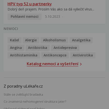
HPV typ 52 u partnerky
Dobrý deň prajem. Prosím Vás ako sa dá vyliečiť vírus...
Pohlavní nemoci
5.10.2023
NEMOCI
Kašel
Alergie
Alkoholismus
Analgetika
Angína
Antibiotika
Antidepresiva
Antihistaminika
Antikoncepce
Antivirotika
Katalog nemocí a vyšetření
Z poradny uLékaře.cz
Stále se zvětšující bradavka
Co znamená nehomogenní struktura jater?
Občasné píchnutí pod žebry