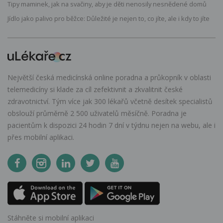
Tipy maminek, jak na svačiny, aby je děti nenosily nesnědené domů
Jídlo jako palivo pro běžce: Důležité je nejen to, co jíte, ale i kdy to jíte
Největší česká medicínská online poradna a průkopník v oblasti
telemedicíny si klade za cíl zefektivnit a zkvalitnit české
zdravotnictví. Tým více jak 300 lékařů včetně desítek specialistů
obslouží průměrně 2 500 uživatelů měsíčně. Poradna je
pacientům k dispozici 24 hodin 7 dní v týdnu nejen na webu, ale i
přes mobilní aplikaci.
Stáhněte si mobilní aplikaci