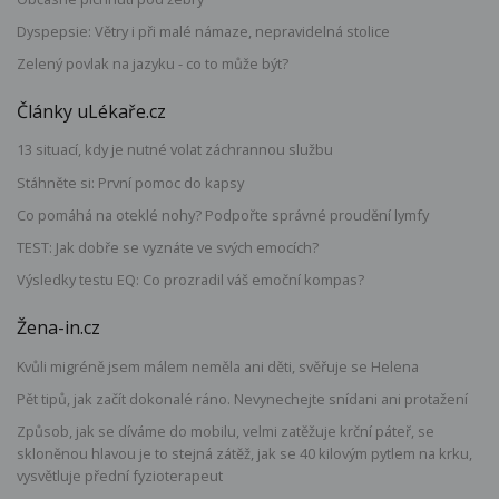
Dyspepsie: Větry i při malé námaze, nepravidelná stolice
Zelený povlak na jazyku - co to může být?
Články uLékaře.cz
13 situací, kdy je nutné volat záchrannou službu
Stáhněte si: První pomoc do kapsy
Co pomáhá na oteklé nohy? Podpořte správné proudění lymfy
TEST: Jak dobře se vyznáte ve svých emocích?
Výsledky testu EQ: Co prozradil váš emoční kompas?
Žena-in.cz
Kvůli migréně jsem málem neměla ani děti, svěřuje se Helena
Pět tipů, jak začít dokonalé ráno. Nevynechejte snídani ani protažení
Způsob, jak se díváme do mobilu, velmi zatěžuje krční páteř, se
skloněnou hlavou je to stejná zátěž, jak se 40 kilovým pytlem na krku,
vysvětluje přední fyzioterapeut