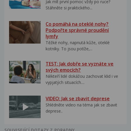
Jak mít první pomoc vždy po ruce?
Stáhněte si praktického...
Co pomáhá na oteklé nohy?
Podpořte správné proudění
lymfy
Těžké nohy, napnutá kůže, oteklé
kotníky. To jsou potíže,...
TEST: Jak dobře se vyznáte ve
svých emocích?
Někteří lidé dokážou zachovat klid i ve
vypjatých situacích....
VIDEO: Jak se zbavit deprese
Shlédněte video na téma jak se zbavit
deprese..
SOUVISEJÍCÍ DOTAZY Z PORADNY