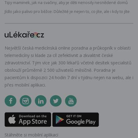
Tipy maminek, jak na svačiny, aby je děti nenosily nesnědené domů
Jídlo jako palivo pro běžce: Důležité je nejen to, co jíte, ale i kdy to jíte
Největší česká medicínská online poradna a průkopník v oblasti
telemedicíny si klade za cíl zefektivnit a zkvalitnit české
zdravotnictví. Tým více jak 300 lékařů včetně desítek specialistů
obslouží průměrně 2 500 uživatelů měsíčně. Poradna je
pacientům k dispozici 24 hodin 7 dní v týdnu nejen na webu, ale i
přes mobilní aplikaci.
Stáhněte si mobilní aplikaci