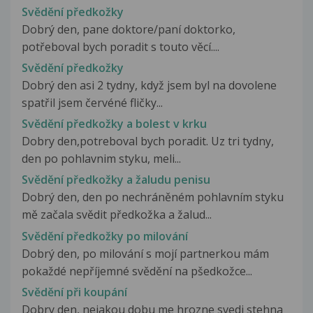
Svědění předkožky
Dobrý den, pane doktore/paní doktorko,
potřeboval bych poradit s touto věcí....
Svědění předkožky
Dobrý den asi 2 tydny, když jsem byl na dovolene
spatřil jsem červéné fličky...
Svědění předkožky a bolest v krku
Dobry den,potreboval bych poradit. Uz tri tydny,
den po pohlavnim styku, meli...
Svědění předkožky a žaludu penisu
Dobrý den, den po nechráněném pohlavním styku
mě začala svědit předkožka a žalud...
Svědění předkožky po milování
Dobrý den, po milování s mojí partnerkou mám
pokaždé nepříjemné svědění na pšedkožce...
Svědění při koupání
Dobry den, nejakou dobu me hrozne svedi stehna