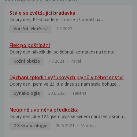
Stále se zvětšující bradavka
Dobrý den, Před pár léty jsme se již obrátil na...
Vnitřní lékařství
1.5.2023
Flek po poštípání
Dobrý den několik dní po šťípnutí komárem na tomto...
Kožní obtíže
7.7.2021
Pavel
Dýchání zplodin výfukových plynů v těhotenství
Dobry den, jsem ve 23. tt a dnes se nam stala bohuzel...
Gynekologie
30.6.2021
Helena
Neúplně uvolněná předkožka
Dobrý den ,dne 12.5 jsem byla se synem narozen v srpnu...
Dětská urologie
20.6.2021
Martina