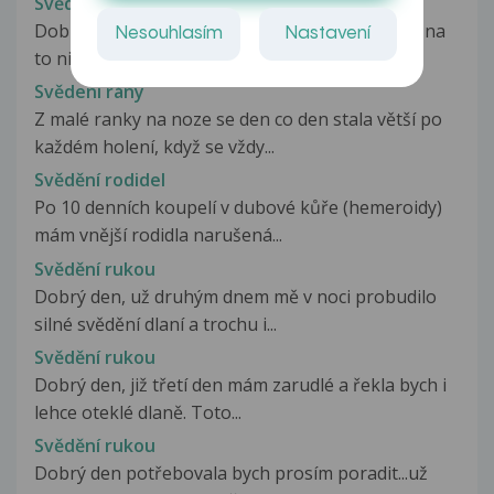
Svědění pysků po oholení
Dobrý den,tady je ta fotografie.. nepoužila sem na
Nesouhlasím
Nastavení
to nic ani holení sem neopakovala...
Svědeni rány
Z malé ranky na noze se den co den stala větší po
každém holení, když se vždy...
Svědění rodidel
Po 10 denních koupelí v dubové kůře (hemeroidy)
mám vnější rodidla narušená...
Svědění rukou
Dobrý den, už druhým dnem mě v noci probudilo
silné svědění dlaní a trochu i...
Svědění rukou
Dobrý den, již třetí den mám zarudlé a řekla bych i
lehce oteklé dlaně. Toto...
Svědění rukou
Dobrý den potřebovala bych prosím poradit...už