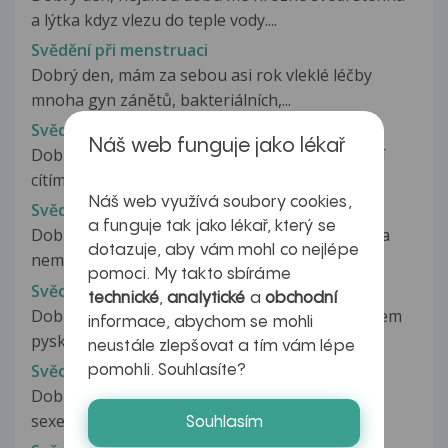
a lýtka kdyz vlezu do teple vody....
Svědění při menstruaci
Dobrý den, mám za sebou asi rok vleklé léčby
mnoha gyn zánětů, bakteriálních,...
Svědění při močeni
Náš web funguje jako lékař
Dobrý nastal u mne problém a to že při močení
cítím svědění.. Ve špičce penisu....
Náš web využívá soubory cookies,
Svědění při polykání
a funguje tak jako lékař, který se
Dobry den. Chci se zeptat pred tydnem sem byla
dotazuje, aby vám mohl co nejlépe
nemocna zacinajici angina ale...
pomoci. My takto sbíráme
Svědení pysků
technické
,
analytické
a
obchodní
Dobry den. Již tyden me trápí pupinky na stydkem
informace, abychom se mohli
pysku, občas svědí, občas...
neustále zlepšovat a tím vám lépe
Svědění pysků po oholení
pomohli. Souhlasíte?
Dobrý den,chtěla bych se zeptat,jednou před
sexem sem se oholila uplně dole...
Souhlasím