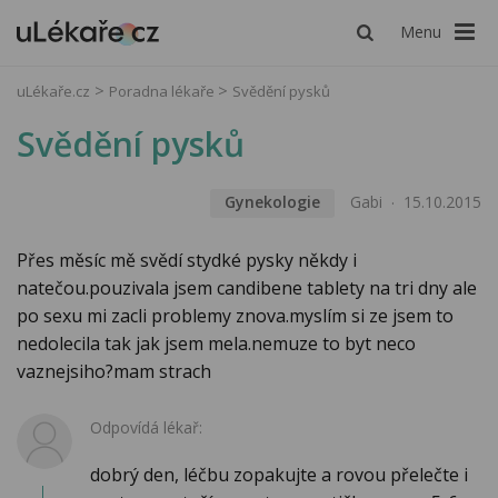
Menu
uLékaře.cz
Poradna lékaře
Svědění pysků
Svědění pysků
Gynekologie
Gabi
15.10.2015
Přes měsíc mě svědí stydké pysky někdy i
natečou.pouzivala jsem candibene tablety na tri dny ale
po sexu mi zacli problemy znova.myslím si ze jsem to
nedolecila tak jak jsem mela.nemuze to byt neco
vaznejsiho?mam strach
Odpovídá lékař:
dobrý den, léčbu zopakujte a rovou přelečte i