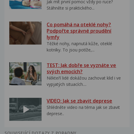
Jak mít první pomoc vždy po ruce?
Stáhněte si praktického...
Co pomáhá na oteklé nohy?
Podpořte správné proudění
lymfy
Těžké nohy, napnutá kůže, oteklé
kotníky. To jsou potíže,...
TEST: Jak dobře se vyznáte ve
svých emocích?
Někteří lidé dokážou zachovat klid i ve
vypjatých situacích....
VIDEO: Jak se zbavit deprese
Shlédněte video na téma jak se zbavit
deprese..
SOUVISEJÍCÍ DOTAZY Z PORADNY