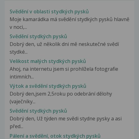
Svědění v oblasti stydkých pysků
Moje kamarádka má svědění stydkých pysků hlavně
v noci,...
Svědění stydkých pysků
Dobrý den, už několik dni mě neskutečné svědí
stydké...
Velikost malých stydkých pysků
Ahoj, na internetu jsem si prohlížela fotografie
intimních...
Výtok a svědění stydkých pysků
Dobrý den,jsem 2,5roku po odebrání dělohy
(vaječníky...
Svědění stydkých pysků
Dobrý den, Už týden me svědi stydne pysky a asi
před...
Pálení a svědění, otok stydkých pysků