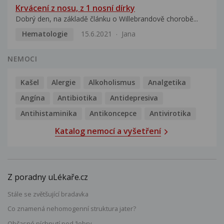
Krvácení z nosu, z 1 nosní dírky
Dobrý den, na základě článku o Willebrandově chorobě...
Hematologie
15.6.2021
Jana
NEMOCI
Kašel
Alergie
Alkoholismus
Analgetika
Angína
Antibiotika
Antidepresiva
Antihistaminika
Antikoncepce
Antivirotika
Katalog nemocí a vyšetření
Z poradny uLékaře.cz
Stále se zvětšující bradavka
Co znamená nehomogenní struktura jater?
Občasné píchnutí pod žebry