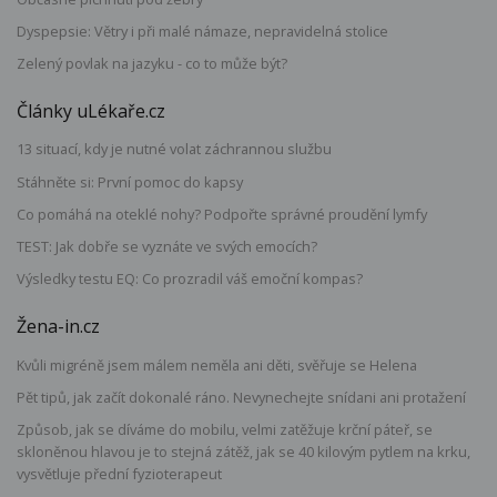
Dyspepsie: Větry i při malé námaze, nepravidelná stolice
Zelený povlak na jazyku - co to může být?
Články uLékaře.cz
13 situací, kdy je nutné volat záchrannou službu
Stáhněte si: První pomoc do kapsy
Co pomáhá na oteklé nohy? Podpořte správné proudění lymfy
TEST: Jak dobře se vyznáte ve svých emocích?
Výsledky testu EQ: Co prozradil váš emoční kompas?
Žena-in.cz
Kvůli migréně jsem málem neměla ani děti, svěřuje se Helena
Pět tipů, jak začít dokonalé ráno. Nevynechejte snídani ani protažení
Způsob, jak se díváme do mobilu, velmi zatěžuje krční páteř, se
skloněnou hlavou je to stejná zátěž, jak se 40 kilovým pytlem na krku,
vysvětluje přední fyzioterapeut