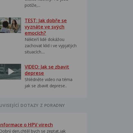
potíže,...
TEST: Jak dobře se
vyznáte ve svých
emocích?
Někteří lidé dokážou
zachovat klid i ve vypjatých
situacích....
VIDEO: Jak se zbavit
deprese
Shlédněte video na téma
jak se zbavit deprese..
UVISEJÍCÍ DOTAZY Z PORADNY
Informace o HPV virech
Dobrý den,chtěl bych se zeptat,jak