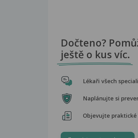
Dočteno? Pomů
ještě o kus víc.
Lékaři všech special
Naplánujte si preve
Objevujte praktické 