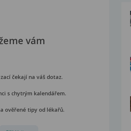
žeme vám
izací čekají na váš dotaz.
nci s chytrým kalendářem.
a ověřené tipy od lékařů.