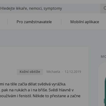
Pro zaměstnavatele
Mobilní aplikace
a
a
MO
Kožní obtíže
Michaela
12.12.2019
mi na těle začla dělat svědivá vyrážka.
 pak na rukách a i na břiše. Svědí hlavně v
používám i fenistil. Někde to přestane a začne