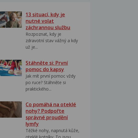
13 situací, kdy je
nutné volat
záchrannou službu
Rozpoznat, kdy je
zdravotní stav vážný a kdy
už je...
Stáhněte si: První
pomoc do kapsy
Jak mít první pomoc vždy
po ruce? Stáhněte si
praktického...
Co pomáhá na oteklé
nohy? Podpořte
správné proudění
lymfy
Těžké nohy, napnutá kůže,
oteklé kotníky. To jsou