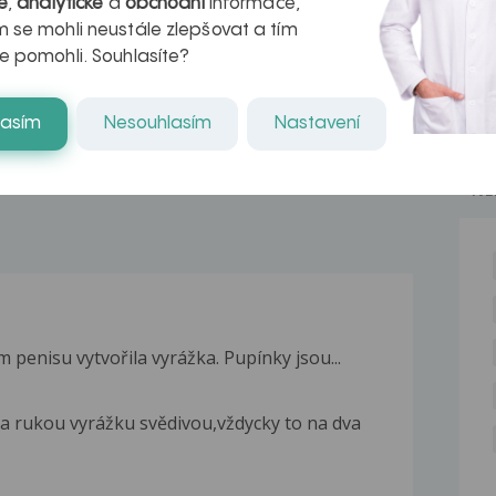
é
,
analytické
a
obchodní
informace,
azech
myastenie –
 se mohli neustále zlepšovat a tím
e pomohli. Souhlasíte?
naděje pro ty,
kteří ji...
lasím
Nesouhlasím
Nastavení
NE
 penisu vytvořila vyrážka. Pupínky jsou...
a rukou vyrážku svědivou,vždycky to na dva