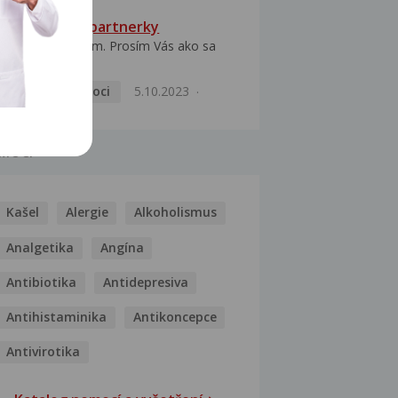
HPV typ 52 u partnerky
Dobrý deň prajem. Prosím Vás ako sa
dá vyliečiť vírus...
Pohlavní nemoci
5.10.2023
MOCI
Kašel
Alergie
Alkoholismus
Analgetika
Angína
Antibiotika
Antidepresiva
Antihistaminika
Antikoncepce
Antivirotika