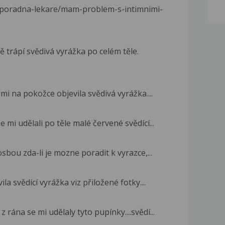
/poradna-lekare/mam-problem-s-intimnimi-
ě trápí svědivá vyrážka po celém těle.
mi na pokožce objevila svědivá vyrážka....
 mi udělali po těle malé červené svědící...
bou zda-li je mozne poradit k vyrazce,...
la svědící vyrážka viz přiložené fotky....
 rána se mi udělaly tyto pupínky....svědí...