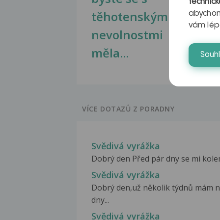
technick
těhotenskými
obr
abychom
vám lép
nevolnostmi
měla...
Souh
VÍCE DOTAZŮ Z PORADNY
Svědivá vyrážka
Dobrý den Před pár dny se mi kolem
Svědivá vyrážka
Dobrý den,už několik týdnů mám n
dny...
Svědivá vyrážka