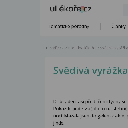
Tematické poradny
Články
uLékaře.cz
Poradna lékaře
Svědivá vyrážk
Svědivá vyrážk
Dobrý den, asi před třemi týdny se 
Pokaždé jinde. Začalo to na stehně,
noci. Mazala jsem to gelem z aloe, 
jinde.