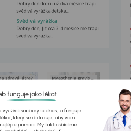
a
Dobrý den.dceru už dva měsíce trápí
svědivá vyrážka.detska...
Svědivá vyrážka
Dobry den, Jiz cca 3-4 mesice me trapi
svediva vyrazka...
na zdravá játra?
Myasthenia gravis – vše, co...
b funguje jako lékař
 využívá soubory cookies, a funguje
kovatění
Inovativní
 lékař, který se dotazuje, aby vám
 nejlépe pomoci. My takto sbíráme
r v datech a
léčba