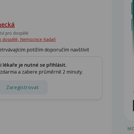
hecká
tví pro dospělé
pro dospělé, Nemocnice Kadaň
trvávajícím potížím doporučím navštívit
lékaře je nutné se přihlásit.
e zdarma a zabere průměrně 2 minuty.
Zaregistrovat
MO