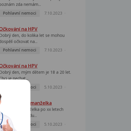
poznám zda nemám...
Pohlavní nemoci
7.10.2023
Očkování na HPV
Dobrý den, do kolika let se mohou
dospělí očkovat na...
Pohlavní nemoci
7.10.2023
Očkování na HPV
Dobrý den, mým dětem je 18 a 20 let.
Chci je nechat...
Pohlavní nemoci
5.10.2023
HPV pozitivní manželka
Dobrý den, manželka po xx letech
přivezla z Východu...
Pohlavní nemoci
5.10.2023