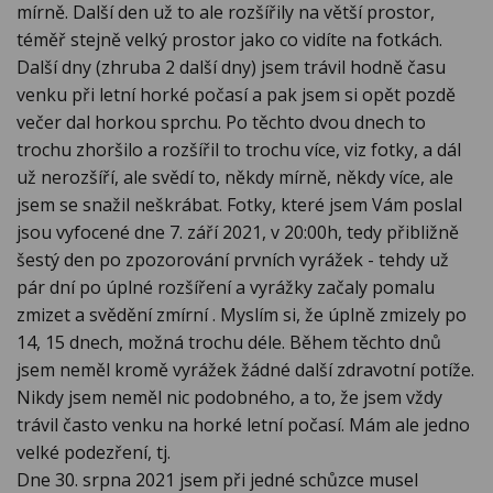
mírně. Další den už to ale rozšířily na větší prostor,
téměř stejně velký prostor jako co vidíte na fotkách.
Další dny (zhruba 2 další dny) jsem trávil hodně času
venku při letní horké počasí a pak jsem si opět pozdě
večer dal horkou sprchu. Po těchto dvou dnech to
trochu zhoršilo a rozšířil to trochu více, viz fotky, a dál
už nerozšíří, ale svědí to, někdy mírně, někdy více, ale
jsem se snažil neškrábat. Fotky, které jsem Vám poslal
jsou vyfocené dne 7. září 2021, v 20:00h, tedy přibližně
šestý den po zpozorování prvních vyrážek - tehdy už
pár dní po úplné rozšíření a vyrážky začaly pomalu
zmizet a svědění zmírní . Myslím si, že úplně zmizely po
14, 15 dnech, možná trochu déle. Během těchto dnů
jsem neměl kromě vyrážek žádné další zdravotní potíže.
Nikdy jsem neměl nic podobného, a to, že jsem vždy
trávil často venku na horké letní počasí. Mám ale jedno
velké podezření, tj.
Dne 30. srpna 2021 jsem při jedné schůzce musel