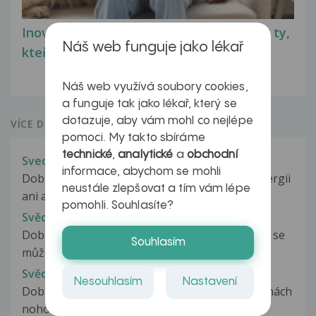
Inovativní léčba myastenie – naděje pro ty,
Náš web funguje jako lékař
kteří ji...
Náš web využívá soubory cookies,
a funguje tak jako lékař, který se
dotazuje, aby vám mohl co nejlépe
VÍCE DOTAZŮ Z PORADNY
pomoci. My takto sbíráme
technické
,
analytické
a
obchodní
Svediva vyrazka, puchyrky na obliceji
informace, abychom se mohli
Dobry den, nikdy jsem nemela zadny ekzem, alergii
neustále zlepšovat a tím vám lépe
ani akne. Je mi 36let a zhruha...
pomohli. Souhlasíte?
Svědivá vyrážka
Dobrý den Myslíte že podle fotek které zasílám se
Souhlasím
může jednat o svrab?Mám...
Svědivá vyrážka
Nesouhlasím
Nastavení
Dobrý den, mám takový problém na obou stranách
nohou nad achillovou patou....