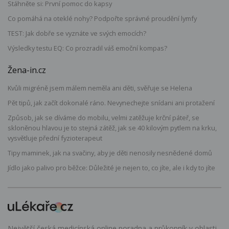
Stáhněte si: První pomoc do kapsy
Co pomáhá na oteklé nohy? Podpořte správné proudění lymfy
TEST: Jak dobře se vyznáte ve svých emocích?
Výsledky testu EQ: Co prozradil váš emoční kompas?
Žena-in.cz
Kvůli migréně jsem málem neměla ani děti, svěřuje se Helena
Pět tipů, jak začít dokonalé ráno. Nevynechejte snídani ani protažení
Způsob, jak se díváme do mobilu, velmi zatěžuje krční páteř, se
skloněnou hlavou je to stejná zátěž, jak se 40 kilovým pytlem na krku,
vysvětluje přední fyzioterapeut
Tipy maminek, jak na svačiny, aby je děti nenosily nesnědené domů
Jídlo jako palivo pro běžce: Důležité je nejen to, co jíte, ale i kdy to jíte
Největší česká medicínská online poradna a průkopník v oblasti