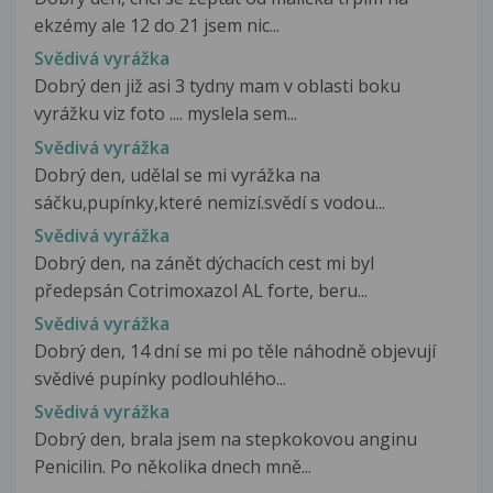
ekzémy ale 12 do 21 jsem nic...
Svědivá vyrážka
Dobrý den již asi 3 tydny mam v oblasti boku
vyrážku viz foto .... myslela sem...
Svědivá vyrážka
Dobrý den, udělal se mi vyrážka na
sáčku,pupínky,které nemizí.svědí s vodou...
Svědivá vyrážka
Dobrý den, na zánět dýchacích cest mi byl
předepsán Cotrimoxazol AL forte, beru...
Svědivá vyrážka
Dobrý den, 14 dní se mi po těle náhodně objevují
svědivé pupínky podlouhlého...
Svědivá vyrážka
Dobrý den, brala jsem na stepkokovou anginu
Penicilin. Po několika dnech mně...