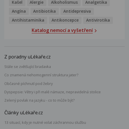
Kašel
Alergie
Alkoholismus
Analgetika
Angína
Antibiotika
Antidepresiva
Antihistaminika
Antikoncepce
Antivirotika
Katalog nemocí a vyšetření
Z poradny uLékaře.cz
Stále se zvětšující bradavka
Co znamená nehomogenní struktura jater?
Občasné píchnutí pod žebry
Dyspepsie: Větry i při malé námaze, nepravidelná stolice
Zelený povlak na jazyku - co to může být?
Články uLékaře.cz
13 situací, kdy je nutné volat záchrannou službu