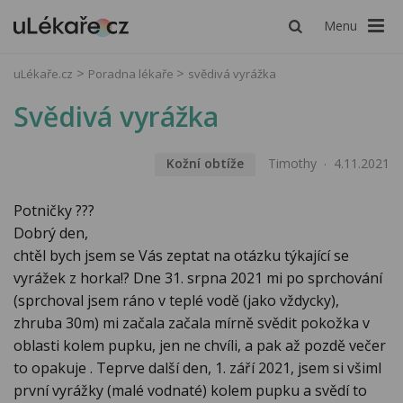
Menu
uLékaře.cz
Poradna lékaře
svědivá vyrážka
Svědivá vyrážka
Kožní obtíže
Timothy
4.11.2021
Potničky ???
Dobrý den,
chtěl bych jsem se Vás zeptat na otázku týkající se
vyrážek z horka!? Dne 31. srpna 2021 mi po sprchování
(sprchoval jsem ráno v teplé vodě (jako vždycky),
zhruba 30m) mi začala začala mírně svědit pokožka v
oblasti kolem pupku, jen ne chvíli, a pak až pozdě večer
to opakuje . Teprve další den, 1. září 2021, jsem si všiml
první vyrážky (malé vodnaté) kolem pupku a svědí to