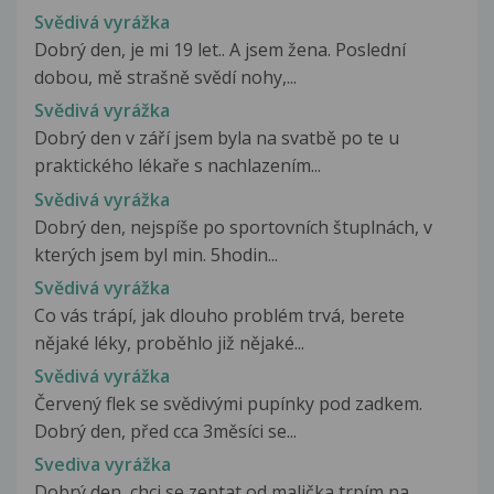
Svědivá vyrážka
Dobrý den, je mi 19 let.. A jsem žena. Poslední
dobou, mě strašně svědí nohy,...
Svědivá vyrážka
Dobrý den v září jsem byla na svatbě po te u
praktického lékaře s nachlazením...
Svědivá vyrážka
Dobrý den, nejspíše po sportovních štuplnách, v
kterých jsem byl min. 5hodin...
Svědivá vyrážka
Co vás trápí, jak dlouho problém trvá, berete
nějaké léky, proběhlo již nějaké...
Svědivá vyrážka
Červený flek se svědivými pupínky pod zadkem.
Dobrý den, před cca 3měsíci se...
Svediva vyrážka
Dobrý den, chci se zeptat od malička trpím na