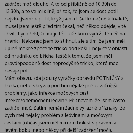
zadržet moč dlouho. A to od přibližně od 10:30h do
13.30h, a to velmi silně, až tak, že jsem se dost potil,
nejvíce jsem se potil, když jsem došel konečně k toaletě,
musel jsem ještě před tím čekal, než někdo odejde, v té
chvíli, bych řekl, že moje tělo už skoro vydrží, téměř na
hranici. Nakonec jsem to stihnul, ale s tím, že jsem měl
úplně mokré zpocené tričko pod košili, nejvíce v oblasti
od hrudníku do břicha. Ještě k tomu, že jsem měl
pravděpodobně dost neprodyšné tričko, které moc
nesaje pot.
Mám obavu, zda jsou ty vyrážky opravdu POTNIČKY z
horka, nebo skrývají pod tím nějaké jiné závažnější
problémy, jako infekce močových cest,
infekce/onemocnění ledvin?!. Přiznávám, že jsem často
zadržel moč. Zatím nemám žádné výrazné příznaky, že
bych měl nějaký problém s ledvinami a močovými
cestami (občas jsem měl mírnou bolest v pravém a
levém boku, nebo někdy při delší zadržení moči).