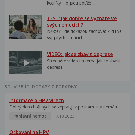
kotníky. To jsou potíže,...
TEST: Jak dobře se vyznáte ve
svých emocích?
Někteří lidé dokážou zachovat klid i ve
vypjatých situacích....
VIDEO: Jak se zbavit deprese
Shlédněte video na téma jak se zbavit
deprese..
SOUVISEJÍCÍ DOTAZY Z PORADNY
Informace o HPV virech
Dobrý den,chtěl bych se zeptat,jak poznám zda nemám...
Pohlavní nemoci
7.10.2023
Očkování na HPV