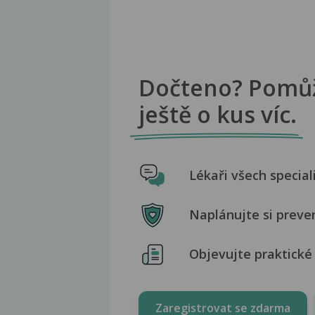
Dočteno? Pomů
ještě o kus víc.
Lékaři všech special
Naplánujte si preve
Objevujte praktické 
Zaregistrovat se zdarma