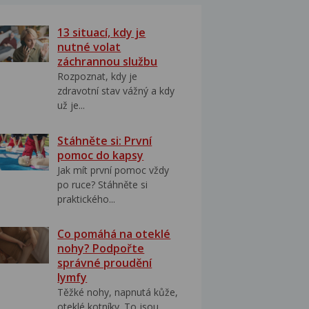
13 situací, kdy je
nutné volat
záchrannou službu
Rozpoznat, kdy je
zdravotní stav vážný a kdy
už je...
Stáhněte si: První
pomoc do kapsy
Jak mít první pomoc vždy
po ruce? Stáhněte si
praktického...
Co pomáhá na oteklé
nohy? Podpořte
správné proudění
lymfy
Těžké nohy, napnutá kůže,
oteklé kotníky. To jsou