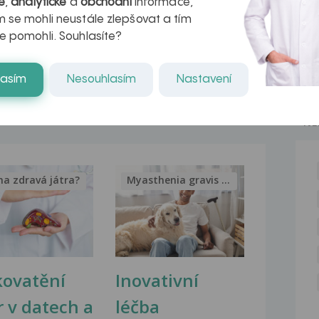
é
,
analytické
a
obchodní
informace,
svědivá vyrážka.detska...
 se mohli neustále zlepšovat a tím
e pomohli. Souhlasíte?
Svědivá vyrážka
Dobry den, Jiz cca 3-4 mesice me trapi
svediva vyrazka...
lasím
Nesouhlasím
Nastavení
NE
na zdravá játra?
Myasthenia gravis – vše, co...
kovatění
Inovativní
r v datech a
léčba