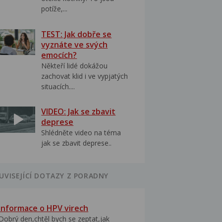
potíže,...
TEST: Jak dobře se
vyznáte ve svých
emocích?
Někteří lidé dokážou
zachovat klid i ve vypjatých
situacích....
VIDEO: Jak se zbavit
deprese
Shlédněte video na téma
jak se zbavit deprese..
UVISEJÍCÍ DOTAZY Z PORADNY
Informace o HPV virech
Dobrý den,chtěl bych se zeptat,jak