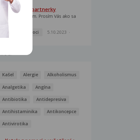
HPV typ 52 u partnerky
Dobrý deň prajem. Prosím Vás ako sa
dá vyliečiť vírus...
Pohlavní nemoci
5.10.2023
MOCI
Kašel
Alergie
Alkoholismus
Analgetika
Angína
Antibiotika
Antidepresiva
Antihistaminika
Antikoncepce
Antivirotika