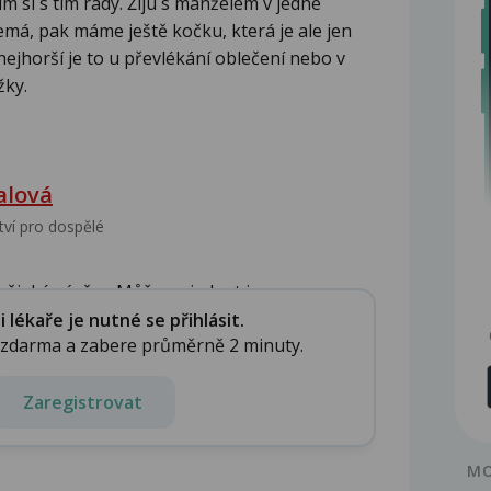
ím si s tím rady. Žiju s manželem v jedné
má, pak máme ještě kočku, která je ale jen
nejhorší je to u převlékání oblečení nebo v
žky.
alová
tví pro dospělé
nějaké závěry. Může se jednat i o ...
lékaře je nutné se přihlásit.
e zdarma a zabere průměrně 2 minuty.
Zaregistrovat
MO