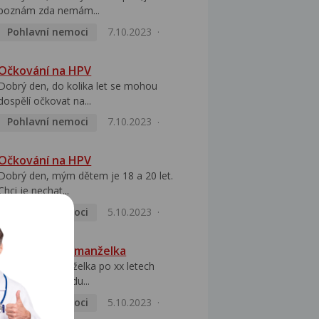
poznám zda nemám...
Pohlavní nemoci
7.10.2023
Očkování na HPV
Dobrý den, do kolika let se mohou
dospělí očkovat na...
Pohlavní nemoci
7.10.2023
Očkování na HPV
Dobrý den, mým dětem je 18 a 20 let.
Chci je nechat...
Pohlavní nemoci
5.10.2023
HPV pozitivní manželka
Dobrý den, manželka po xx letech
přivezla z Východu...
Pohlavní nemoci
5.10.2023