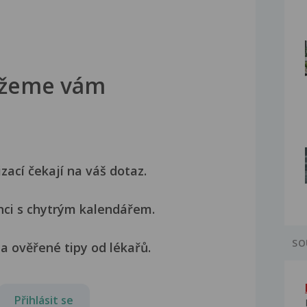
žeme vám
izací čekají na váš dotaz.
nci s chytrým kalendářem.
SO
a ověřené tipy od lékařů.
Přihlásit se