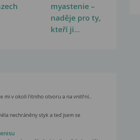
azech
myastenie –
naděje pro ty,
kteří ji...
 mi v okolí řitního otvoru a na vnitřní...
měla nechráněny styk a teď jsem se
penisu