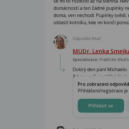
se mi to rozlezlo až na stehna. Nev
domácnosti a ten žádné pupínky ne
doma, ven nechodí. Pupínky svědí, 
oblasti kotníku, kde mi končí pono
Odpovídá lékař:
MUDr. Lenka Smejk
Specializace:
Praktické lékařs
Dobrý den paní Michaelo.
Z fotografie je těžké činit 
Pro zobrazení odpovědi 
Přihlášení/registrace j
Přihlásit se