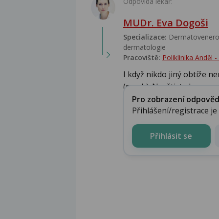
Odpovídá lékař:
MUDr. Eva Dogoši
Specializace:
Dermatovenerolo
dermatologie
Pracoviště:
Poliklinika Anděl
I když nikdo jiný obtíže n
(svrab). Navštivte k...
Pro zobrazení odpovědi 
Přihlášení/registrace j
Přihlásit se