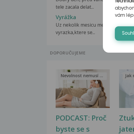
technick
tele zacala delat...
abychom
vám lép
Vyrážka
Uz nekolik mesicu me trapi svediva
vyrazka,ktere se...
Souh
DOPORUČUJEME
Nevolnost nemusí být nutnou...
Jak 
PODCAST: Proč
Ztu
byste se s
jate