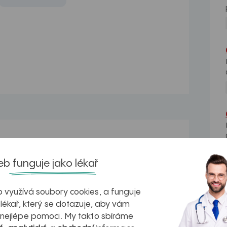
Vyrážka
Dobrý den udělala jsem mi na vnitřní
b funguje jako lékař
straně svědivá...
 využívá soubory cookies, a funguje
 lékař, který se dotazuje, aby vám
Svědivá vyrážka
 nejlépe pomoci. My takto sbíráme
a
Dobrý den.dceru už dva měsíce trápí