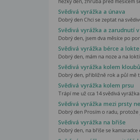
hezký den, zhruba před měsícem se 
Svědivá vyrážka a únava
Dobrý den Chci se zeptat na svědivo
Svědivá vyrážka a zarudnutí v 
Dobrý den, jsem dva měsíce po poro
Svědivá vyrážka bérce a lokte
Dobrý den, mám na noze a na lokti s
Svědivá vyrážka kolem kloub
Dobrý den, přibližně rok a půl mě t
Svědivá vyrážka kolem prsu
Trápí me už cca 14 svědivá vyrážka 
Svědivá vyrážka mezi prsty ne
Dobrý den Prosím o radu, protože 
Svědivá vyrážka na břiše
Dobrý den, na břiše se kamaradce ob