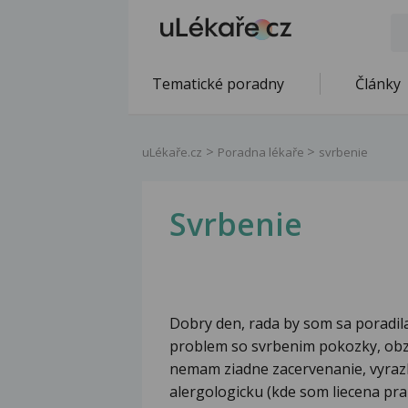
Tematické poradny
Články
uLékaře.cz
Poradna lékaře
svrbenie
Svrbenie
Dobry den, rada by som sa poradila
problem so svrbenim pokozky, obzvl
nemam ziadne zacervenanie, vyrazky
alergologicku (kde som liecena pr