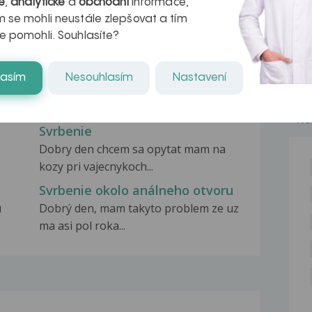
é
,
analytické
a
obchodní
informace,
 se mohli neustále zlepšovat a tím
e pomohli. Souhlasíte?
Svrbenie
lasím
Nesouhlasím
Nastavení
a
Dobry den chcem sa opytat mam na
kozy pri vajecnykoch...
NE
Svrbenie
Dobry den chcem sa opytat mam na
kozy pri vajecnykoch...
Svrbenie okolo análneho otvoru
u
Dobrý den, mam takyto problem ze uz
ma asi pol roka...