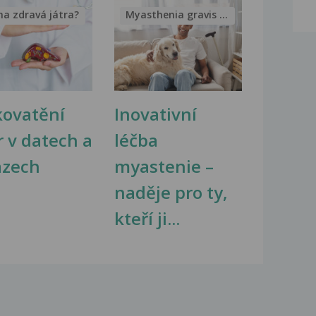
na zdravá játra?
Myasthenia gravis – vše, co...
kovatění
Inovativní
r v datech a
léčba
azech
myastenie –
naděje pro ty,
kteří ji...