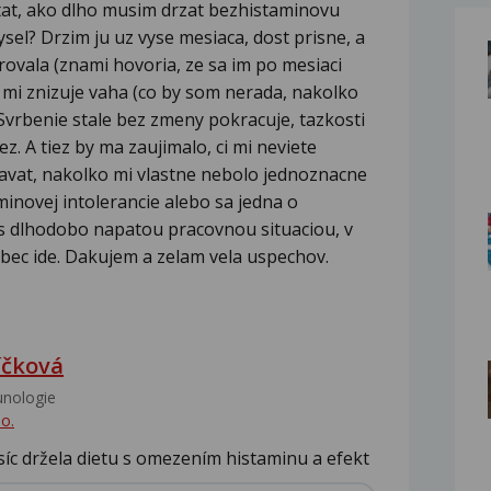
tat, ako dlho musim drzat bezhistaminovu
sel? Drzim ju uz vyse mesiaca, dost prisne, a
ovala (znami hovoria, ze sa im po mesiaci
a mi znizuje vaha (co by som nerada, nakolko
Svrbenie stale bez zmeny pokracuje, tazkosti
z. A tiez by ma zaujimalo, ci mi neviete
avat, nakolko mi vlastne nebolo jednoznacne
inovej intolerancie alebo sa jedna o
 s dlhodobo napatou pracovnou situaciou, v
bec ide. Dakujem a zelam vela uspechov.
íčková
unologie‎
o.
íc držela dietu s omezením histaminu a efekt