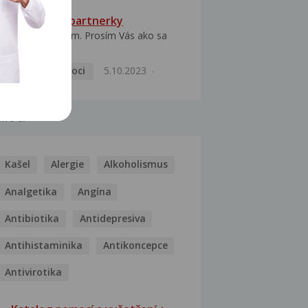
HPV typ 52 u partnerky
Dobrý deň prajem. Prosím Vás ako sa
dá vyliečiť vírus...
Pohlavní nemoci
5.10.2023
MOCI
Kašel
Alergie
Alkoholismus
Analgetika
Angína
Antibiotika
Antidepresiva
Antihistaminika
Antikoncepce
Antivirotika