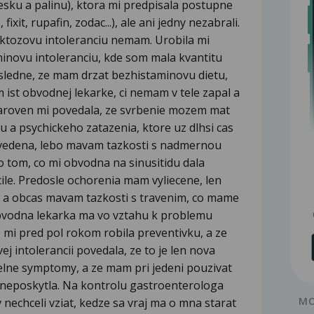
liesku a palinu), ktora mi predpisala postupne
ixit, rupafin, zodac...), ale ani jedny nezabrali.
laktozovu intoleranciu nemam. Urobila mi
minovu intoleranciu, kde som mala kvantitu
asledne, ze mam drzat bezhistaminovu dietu,
ist obvodnej lekarke, ci nemam v tele zapal a
Zaroven mi povedala, ze svrbenie mozem mat
 a psychickeho zatazenia, ktore uz dlhsi cas
vedena, lebo mavam tazkosti s nadmernou
 tom, co mi obvodna na sinusitidu dala
icile. Predosle ochorenia mam vyliecene, len
ie a obcas mavam tazkosti s travenim, co mame
 Obvodna lekarka ma vo vztahu k problemu
e mi pred pol rokom robila preventivku, a ze
ej intolerancii povedala, ze to je len nova
elne symptomy, a ze mam pri jedeni pouzivat
k neposkytla. Na kontrolu gastroenterologa
MO
 nechceli vziat, kedze sa vraj ma o mna starat