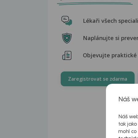
Lékaři všech special
Naplánujte si preve
Objevujte praktické 
Zaregistrovat se zdarma
Náš we
Náš web
tak jako
mohl co