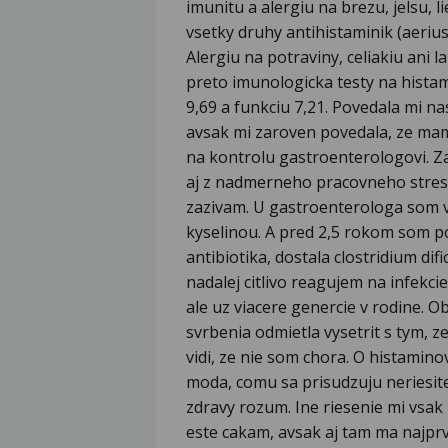
imunitu a alergiu na brezu, jelsu, 
vsetky druhy antihistaminik (aerius, f
Alergiu na potraviny, celiakiu ani 
preto imunologicka testy na hista
9,69 a funkciu 7,21. Povedala mi n
avsak mi zaroven povedala, ze mam 
na kontrolu gastroenterologovi. 
aj z nadmerneho pracovneho stresu
zazivam. U gastroenterologa som 
kyselinou. A pred 2,5 rokom som po
antibiotika, dostala clostridium dif
nadalej citlivo reagujem na infekc
ale uz viacere genercie v rodine.
svrbenia odmietla vysetrit s tym, z
vidi, ze nie som chora. O histaminov
moda, comu sa prisudzuju neriesit
zdravy rozum. Ine riesenie mi vsa
este cakam, avsak aj tam ma najprv