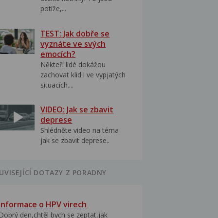
potíže,...
TEST: Jak dobře se
vyznáte ve svých
emocích?
Někteří lidé dokážou
zachovat klid i ve vypjatých
situacích....
VIDEO: Jak se zbavit
deprese
Shlédněte video na téma
jak se zbavit deprese..
UVISEJÍCÍ DOTAZY Z PORADNY
Informace o HPV virech
Dobrý den,chtěl bych se zeptat,jak