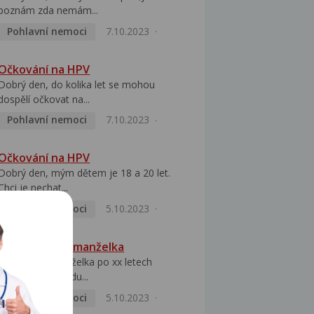
poznám zda nemám...
Pohlavní nemoci
7.10.2023
Očkování na HPV
Dobrý den, do kolika let se mohou
dospělí očkovat na...
Pohlavní nemoci
7.10.2023
Očkování na HPV
Dobrý den, mým dětem je 18 a 20 let.
Chci je nechat...
Pohlavní nemoci
5.10.2023
HPV pozitivní manželka
Dobrý den, manželka po xx letech
přivezla z Východu...
Pohlavní nemoci
5.10.2023