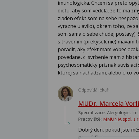
imunologicka. Chcem sa preto opy
dietu, aby som vedela, ze to ma zmy
ziaden efekt som na sebe nespozor
vyrazne ulavilo), okrem toho, ze s
som sama o sebe chudej postavy). 
s travenim (prekyselenie) mavam tie
poradit, aky efekt mam vobec ocak
povedane, ci svrbenie mam z histam
psychosomaticky priznak suvisiaci
ktorej sa nachadzam, alebo o co vo
Odpovídá lékař:
MUDr. Marcela Vorl
Specializace:
Alergologie‎, Im
Pracoviště:
MMUNIA spol. s r.
Dobrý den, pokud jste měs
na svědění nepozorujet...