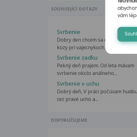
technick
abychom
SOUVISEJÍCÍ DOTAZY
vám lép
Svrbenie
Souh
Dobry den chcem sa opytat mam n
kozy pri vajecnykoch...
Svrbenie zadku
Pekný deň prajem. Od leta mávam
svrbenie okolo análneho...
Svrbenie v uchu
Dobrý deň, V práci počúvam hudb
cez pravé ucho a...
DOPORUČUJEME