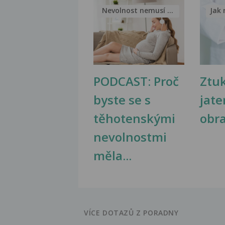
Nevolnost nemusí být nutnou...
Jak 
PODCAST: Proč
Ztu
byste se s
jate
těhotenskými
obr
nevolnostmi
měla...
VÍCE DOTAZŮ Z PORADNY