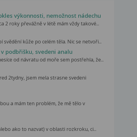
 pokles výkonnosti, nemožnost nádechu
cca 2 roky převážně v létě mám vždy takové...
svědění kůže po celém těla. Nic se netvoři...
, v podbřišku, svedeni analu
mesíce od návratu od moře sem postřehla, že...
pred 2tydny, jsem mela strasne svedeni
bou a mám ten problém, že mě tělo v
ebo ako to nazvat) v oblasti rozkroku, ci...