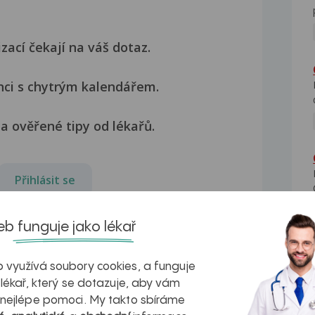
izací čekají na váš dotaz.
nci s chytrým kalendářem.
a ověřené tipy od lékařů.
Přihlásit se
b funguje jako lékař
 využívá soubory cookies, a funguje
 lékař, který se dotazuje, aby vám
 nejlépe pomoci. My takto sbíráme