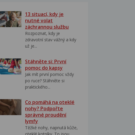
13 situací, kdy je
nutné volat
záchrannou službu
Rozpoznat, kdy je
zdravotní stav vážný a kdy
už je...
Stáhněte si: První
pomoc do kapsy
Jak mít první pomoc vždy
po ruce? Stáhněte si
praktického...
Co pomáhá na oteklé
nohy? Podpořte
správné proudění
lymfy
Těžké nohy, napnutá kůže,
oteklé kotníky. To jsou