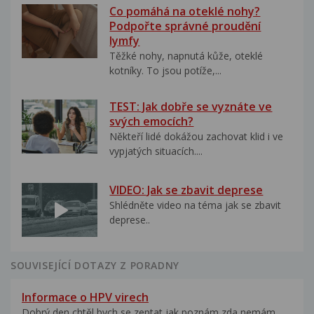
Co pomáhá na oteklé nohy?
Podpořte správné proudění
lymfy
Těžké nohy, napnutá kůže, oteklé
kotníky. To jsou potíže,...
TEST: Jak dobře se vyznáte ve
svých emocích?
Někteří lidé dokážou zachovat klid i ve
vypjatých situacích....
VIDEO: Jak se zbavit deprese
Shlédněte video na téma jak se zbavit
deprese..
SOUVISEJÍCÍ DOTAZY Z PORADNY
Informace o HPV virech
Dobrý den,chtěl bych se zeptat,jak poznám zda nemám...