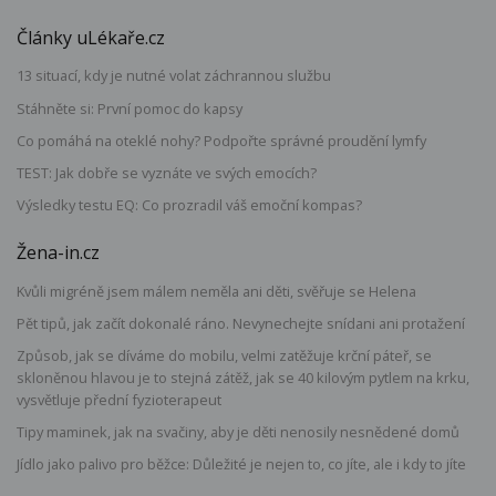
Články uLékaře.cz
13 situací, kdy je nutné volat záchrannou službu
Stáhněte si: První pomoc do kapsy
Co pomáhá na oteklé nohy? Podpořte správné proudění lymfy
TEST: Jak dobře se vyznáte ve svých emocích?
Výsledky testu EQ: Co prozradil váš emoční kompas?
Žena-in.cz
Kvůli migréně jsem málem neměla ani děti, svěřuje se Helena
Pět tipů, jak začít dokonalé ráno. Nevynechejte snídani ani protažení
Způsob, jak se díváme do mobilu, velmi zatěžuje krční páteř, se
skloněnou hlavou je to stejná zátěž, jak se 40 kilovým pytlem na krku,
vysvětluje přední fyzioterapeut
Tipy maminek, jak na svačiny, aby je děti nenosily nesnědené domů
Jídlo jako palivo pro běžce: Důležité je nejen to, co jíte, ale i kdy to jíte