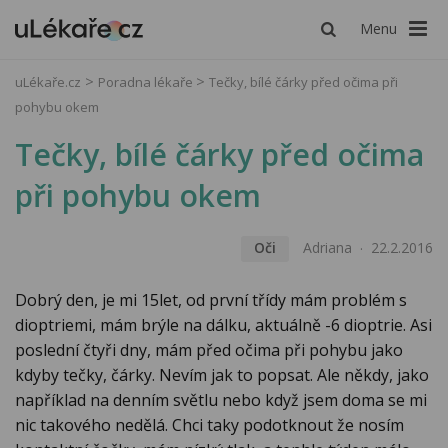
Menu
uLékaře.cz
Poradna lékaře
Tečky, bílé čárky před očima při
pohybu okem
Tečky, bílé čárky před očima
při pohybu okem
Oči
Adriana
22.2.2016
Dobrý den, je mi 15let, od první třídy mám problém s
dioptriemi, mám brýle na dálku, aktuálně -6 dioptrie. Asi
poslední čtyři dny, mám před očima při pohybu jako
kdyby tečky, čárky. Nevím jak to popsat. Ale někdy, jako
například na denním světlu nebo když jsem doma se mi
nic takového nedělá. Chci taky podotknout že nosím