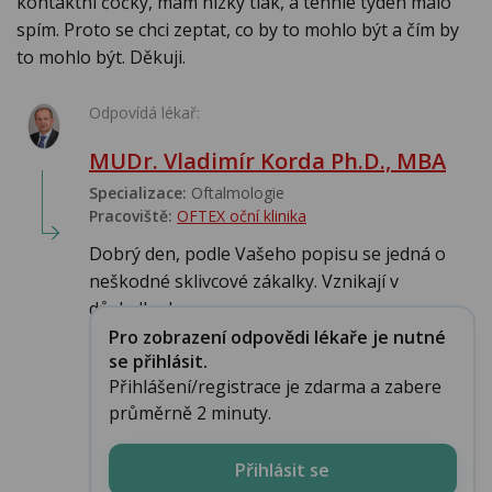
kontaktní čočky, mám nízký tlak, a tenhle týden málo
spím. Proto se chci zeptat, co by to mohlo být a čím by
to mohlo být. Děkuji.
Odpovídá lékař:
MUDr. Vladimír Korda Ph.D., MBA
Specializace:
Oftalmologie
Pracoviště:
OFTEX oční klinika
Dobrý den, podle Vašeho popisu se jedná o
neškodné sklivcové zákalky. Vznikají v
důsledku l...
Pro zobrazení odpovědi lékaře je nutné
se přihlásit.
Přihlášení/registrace je zdarma a zabere
průměrně 2 minuty.
Přihlásit se