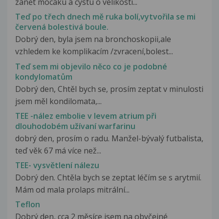
zánět mocaku a cystu o velikosti...
Teď po třech dnech mě ruka bolí,vytvořila se mi
červená bolestivá boule.
Dobrý den, byla jsem na bronchoskopii,ale
vzhledem ke komplikacím /zvracení,bolest...
Teď sem mi objevilo něco co je podobné
kondylomatům
Dobrý den, Chtěl bych se, prosím zeptat v minulosti
jsem měl kondilomata,...
TEE -nález embolie v levem atrium při
dlouhodobém užívaní warfarinu
dobrý den, prosím o radu. Manžel-bývalý futbalista,
teď věk 67 má více než...
TEE- vysvětlení nálezu
Dobrý den. Chtěla bych se zeptat léčím se s arytmií.
Mám od mala prolaps mitrální...
Teflon
Dobrý den, cca 2 měsíce jsem na obyčejné