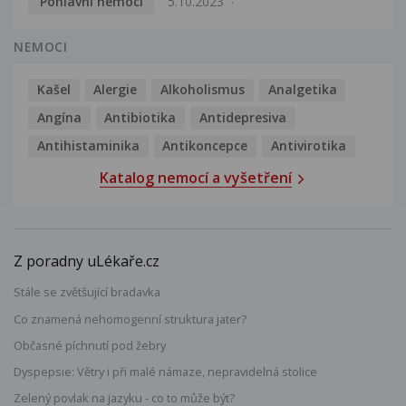
Pohlavní nemoci
5.10.2023
NEMOCI
Kašel
Alergie
Alkoholismus
Analgetika
Angína
Antibiotika
Antidepresiva
Antihistaminika
Antikoncepce
Antivirotika
Katalog nemocí a vyšetření
Z poradny uLékaře.cz
Stále se zvětšující bradavka
Co znamená nehomogenní struktura jater?
Občasné píchnutí pod žebry
Dyspepsie: Větry i při malé námaze, nepravidelná stolice
Zelený povlak na jazyku - co to může být?