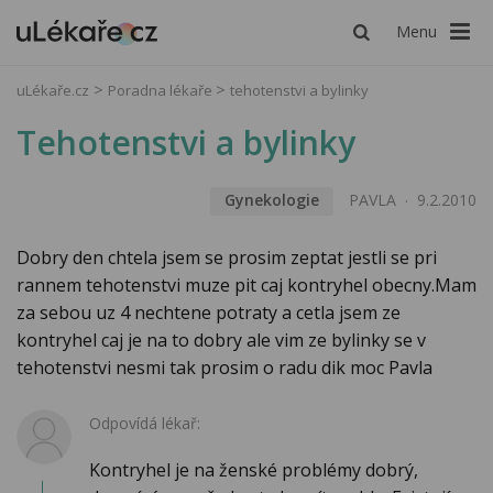
Menu
uLékaře.cz
Poradna lékaře
tehotenstvi a bylinky
Tehotenstvi a bylinky
Gynekologie
PAVLA
9.2.2010
Dobry den chtela jsem se prosim zeptat jestli se pri
rannem tehotenstvi muze pit caj kontryhel obecny.Mam
za sebou uz 4 nechtene potraty a cetla jsem ze
kontryhel caj je na to dobry ale vim ze bylinky se v
tehotenstvi nesmi tak prosim o radu dik moc Pavla
Odpovídá lékař:
Kontryhel je na ženské problémy dobrý,