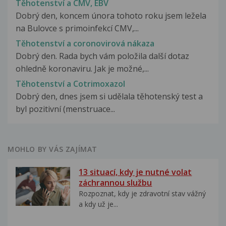
Těhotenství a CMV, EBV
Dobrý den, koncem února tohoto roku jsem ležela
na Bulovce s primoinfekcí CMV,...
Těhotenství a coronovirová nákaza
Dobrý den. Rada bych vám položila další dotaz
ohledně koronaviru. Jak je možné,...
Těhotenství a Cotrimoxazol
Dobrý den, dnes jsem si udělala těhotenský test a
byl pozitivní (menstruace...
MOHLO BY VÁS ZAJÍMAT
13 situací, kdy je nutné volat
záchrannou službu
Rozpoznat, kdy je zdravotní stav vážný
a kdy už je...