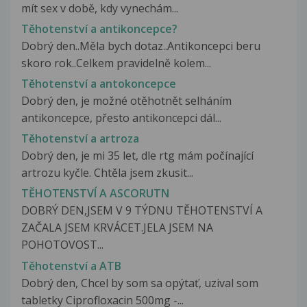
mít sex v době, kdy vynechám...
Těhotenství a antikoncepce?
Dobrý den..Měla bych dotaz..Antikoncepci beru
skoro rok..Celkem pravidelně kolem...
Těhotenství a antokoncepce
Dobrý den, je možné otěhotnět selháním
antikoncepce, přesto antikoncepci dál...
Těhotenství a artroza
Dobrý den, je mi 35 let, dle rtg mám počínající
artrozu kyčle. Chtěla jsem zkusit...
TĚHOTENSTVÍ A ASCORUTN
DOBRÝ DEN,JSEM V 9 TÝDNU TĚHOTENSTVÍ A
ZAČALA JSEM KRVÁCET.JELA JSEM NA
POHOTOVOST...
Těhotenství a ATB
Dobrý den, Chcel by som sa opýtať, uzival som
tabletky Ciprofloxacin 500mg -...