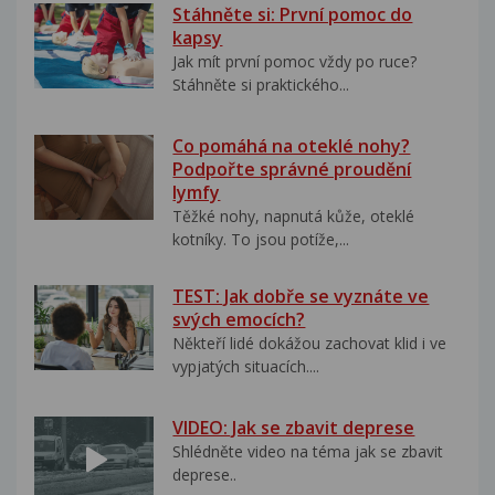
Stáhněte si: První pomoc do
kapsy
Jak mít první pomoc vždy po ruce?
Stáhněte si praktického...
Co pomáhá na oteklé nohy?
Podpořte správné proudění
lymfy
Těžké nohy, napnutá kůže, oteklé
kotníky. To jsou potíže,...
TEST: Jak dobře se vyznáte ve
svých emocích?
Někteří lidé dokážou zachovat klid i ve
vypjatých situacích....
VIDEO: Jak se zbavit deprese
Shlédněte video na téma jak se zbavit
deprese..