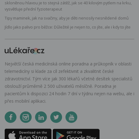
skloněnou hlavou je to stejná zátěž, jak se 40 kilovým pytlem na krku,
vysvětluje přední fyzioterapeut
Tipy maminek, jak na svačiny, aby je děti nenosily nesnědené domů
Jídlo jako palivo pro běžce: Důležité je nejen to, co jíte, ale i kdy to jíte
Největší česká medicínská online poradna a průkopník v oblasti
telemedicíny si klade za cíl zefektivnit a zkvalitnit české
zdravotnictví. Tým více jak 300 lékařů včetně desítek specialistů
obslouží průměrně 2 500 uživatelů měsíčně. Poradna je
pacientům k dispozici 24 hodin 7 dní v týdnu nejen na webu, ale i
přes mobilní aplikaci.