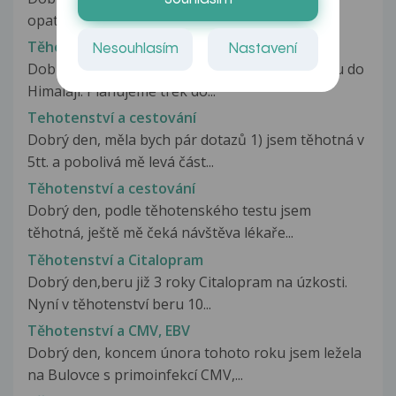
opatrná na konzumaci bylinek a...
Těhotenství a cesta do Himalájí
Nesouhlasím
Nastavení
Dobrý den, odjíždíme s manželem na dovolenou do
Himalájí. Plánujeme trek do...
Tehotenství a cestování
Dobrý den, měla bych pár dotazů 1) jsem těhotná v
5tt. a pobolivá mě levá část...
Těhotenství a cestování
Dobrý den, podle těhotenského testu jsem
těhotná, ještě mě čeká návštěva lékaře...
Těhotenství a Citalopram
Dobrý den,beru již 3 roky Citalopram na úzkosti.
Nyní v těhotenství beru 10...
Těhotenství a CMV, EBV
Dobrý den, koncem února tohoto roku jsem ležela
na Bulovce s primoinfekcí CMV,...