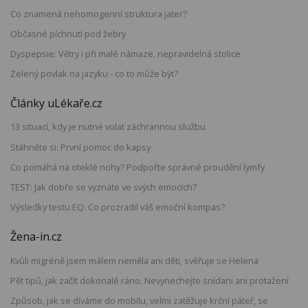
Co znamená nehomogenní struktura jater?
Občasné píchnutí pod žebry
Dyspepsie: Větry i při malé námaze, nepravidelná stolice
Zelený povlak na jazyku - co to může být?
Články uLékaře.cz
13 situací, kdy je nutné volat záchrannou službu
Stáhněte si: První pomoc do kapsy
Co pomáhá na oteklé nohy? Podpořte správné proudění lymfy
TEST: Jak dobře se vyznáte ve svých emocích?
Výsledky testu EQ: Co prozradil váš emoční kompas?
Žena-in.cz
Kvůli migréně jsem málem neměla ani děti, svěřuje se Helena
Pět tipů, jak začít dokonalé ráno. Nevynechejte snídani ani protažení
Způsob, jak se díváme do mobilu, velmi zatěžuje krční páteř, se