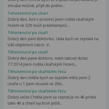
zhruba možné, přijít do jiného...
Tehotenstvi po cisari
Dobrý den, loni v prosinci jsem rodila císařským
řezem ve 32tt kvůli preeklampsii....
Těhotenství po císaři
Dobrý den paní doktorko, ráda bych se zeptala na
Váš objektivní názor. V...
Těhotenství po císaři
Dobrý den pane doktore, mám takový dotaz.
7.7.2014 jsem rodila císařským řezem,...
Těhotenství po císařském řezu
Dobrý den chtěla bych se zeptám měla jsem 2
císaře u 1 jsem musela ve 26tt...
Těhotenství po císařském řezu
Dobrý večer.Chtěla jsem se zeptat.Je mi 46 priteli
take 46 a chteli bychom ještě...