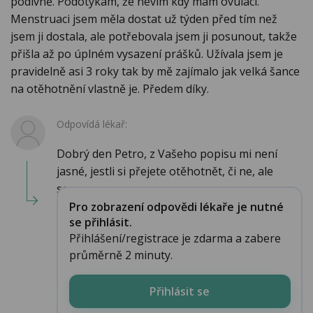
podivně. Podotýkám, že nevím kdy mám ovulaci.
Menstruaci jsem měla dostat už týden před tím než
jsem ji dostala, ale potřebovala jsem ji posunout, takže
přišla až po úplném vysazení prášků. Užívala jsem je
pravidelně asi 3 roky tak by mě zajímalo jak velká šance
na otěhotnění vlastně je. Předem díky.
Odpovídá lékař:
Dobrý den Petro, z Vašeho popisu mi není
jasné, jestli si přejete otěhotnět, či ne, ale
samo...
Pro zobrazení odpovědi lékaře je nutné
se přihlásit.
Přihlášení/registrace je zdarma a zabere
průměrně 2 minuty.
Přihlásit se