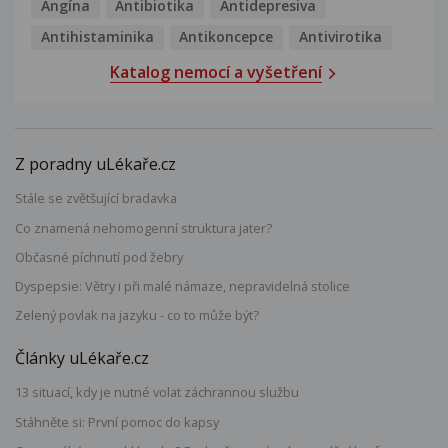
Angína
Antibiotika
Antidepresiva
Antihistaminika
Antikoncepce
Antivirotika
Katalog nemocí a vyšetření
Z poradny uLékaře.cz
Stále se zvětšující bradavka
Co znamená nehomogenní struktura jater?
Občasné píchnutí pod žebry
Dyspepsie: Větry i při malé námaze, nepravidelná stolice
Zelený povlak na jazyku - co to může být?
Články uLékaře.cz
13 situací, kdy je nutné volat záchrannou službu
Stáhněte si: První pomoc do kapsy