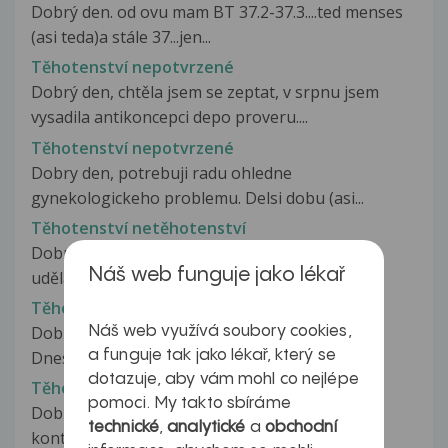
Dobrý den. od ovu mam BT 37.2-37.3....ted menses
(asi teda)a stále 37...jen...
Těhotenství nepotvrzené
Dobrý den, chtěla jsem se zeptat, v srpnu jsem
vysadila antikoncepci depo proveru....
Těhotenství nepotvrzené
Dobry den, potrebuji radu ohledne
gynekologickeho problemu. Delsi dobu (asi...
Těhotenství netěhotenství
Dobrý den, měla jsem zpoždění a tak jsem si
Náš web funguje jako lékař
udělala 2 testy, které vyšli pozitivní....
Těhotenství Octobacid
Dobrý den, Od včerejška mě bolí v levém uchu.
Náš web využívá soubory cookies,
a funguje tak jako lékař, který se
Dnes jsem si kapla do ucha...
dotazuje, aby vám mohl co nejlépe
Těhotenství plánované
pomoci. My takto sbíráme
Dobrý den, několik let užívám antikoncepci
technické
,
analytické
a
obchodní
kontinuálně. Nyní jsem ve čtvrce...