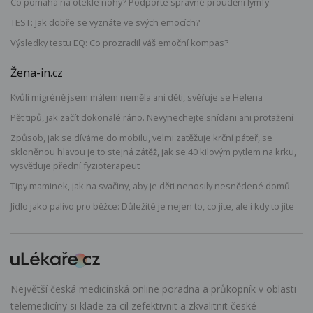
Co pomáhá na oteklé nohy? Podpořte správné proudění lymfy
TEST: Jak dobře se vyznáte ve svých emocích?
Výsledky testu EQ: Co prozradil váš emoční kompas?
Žena-in.cz
Kvůli migréně jsem málem neměla ani děti, svěřuje se Helena
Pět tipů, jak začít dokonalé ráno. Nevynechejte snídani ani protažení
Způsob, jak se díváme do mobilu, velmi zatěžuje krční páteř, se
skloněnou hlavou je to stejná zátěž, jak se 40 kilovým pytlem na krku,
vysvětluje přední fyzioterapeut
Tipy maminek, jak na svačiny, aby je děti nenosily nesnědené domů
Jídlo jako palivo pro běžce: Důležité je nejen to, co jíte, ale i kdy to jíte
Největší česká medicínská online poradna a průkopník v oblasti
telemedicíny si klade za cíl zefektivnit a zkvalitnit české