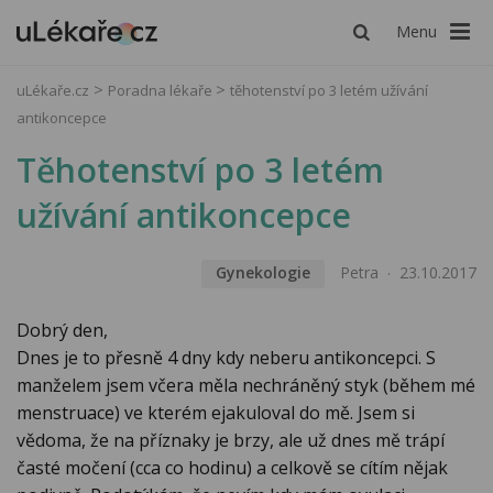
Menu
uLékaře.cz
Poradna lékaře
těhotenství po 3 letém užívání
antikoncepce
Těhotenství po 3 letém
užívání antikoncepce
Gynekologie
Petra
23.10.2017
Dobrý den,
Dnes je to přesně 4 dny kdy neberu antikoncepci. S
manželem jsem včera měla nechráněný styk (během mé
menstruace) ve kterém ejakuloval do mě. Jsem si
vědoma, že na příznaky je brzy, ale už dnes mě trápí
časté močení (cca co hodinu) a celkově se cítím nějak