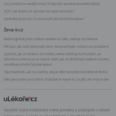
Co pomáhá na oteklé nohy? Podpořte správné proudění lymfy
TEST: Jak dobře se vyznáte ve svých emocích?
Výsledky testu EQ: Co prozradil váš emoční kompas?
Žena-in.cz
Kvůli migréně jsem málem neměla ani děti, svěřuje se Helena
Pět tipů, jak začít dokonalé ráno. Nevynechejte snídani ani protažení
Způsob, jak se díváme do mobilu, velmi zatěžuje krční páteř, se
skloněnou hlavou je to stejná zátěž, jak se 40 kilovým pytlem na krku,
vysvětluje přední fyzioterapeut
Tipy maminek, jak na svačiny, aby je děti nenosily nesnědené domů
Jídlo jako palivo pro běžce: Důležité je nejen to, co jíte, ale i kdy to jíte
Největší česká medicínská online poradna a průkopník v oblasti