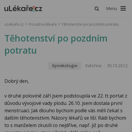
Menu
uLékaře.cz
Poradna lékaře
Těhotenství po pozdním potratu
Těhotenství po pozdním
potratu
Gynekologie
Kateřina
30.10.2012
Dobrý den,
v druhé polovině září jsem podstoupila ve 22. tt portat z
důvodu vývojové vady plodu. 26.10. jsem dostala první
menstruaci. Jak dlouho bychom podle vás měli čekat s
dalším těhotenstívm. Názory lékařů se liší. Rádi bychom
to s manželem zkusili co nejdříve, např. již po druhé