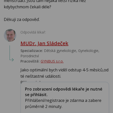
menstruaci. Jsou tam nějaká větší rizika než
kdybychmom čekali déle?
Děkuji za odpověď.
Odpovídá lékař:
MUDr. Jan Sládeček
Specializace:
Dětská gynekologie, Gynekologie,
Porodnictví
Pracoviště:
GYNBUS s.r.o.
Jako optimální bych viděl odstup 4-5 měsíců,od
té neštastné události.
Příjemný den...
Pro zobrazení odpovědi lékaře je nutné
se přihlásit.
Přihlášení/registrace je zdarma a zabere
průměrně 2 minuty.