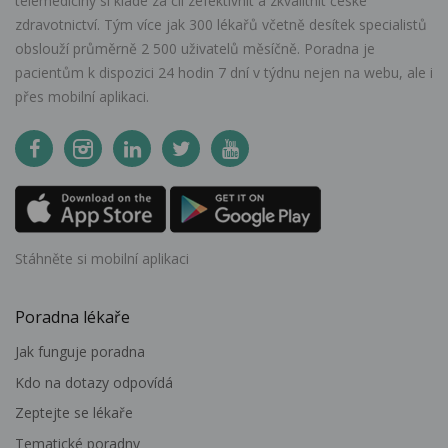
telemedicíny si klade za cíl zefektivnit a zkvalitnit české
zdravotnictví. Tým více jak 300 lékařů včetně desítek specialistů
obslouží průměrně 2 500 uživatelů měsíčně. Poradna je
pacientům k dispozici 24 hodin 7 dní v týdnu nejen na webu, ale i
přes mobilní aplikaci.
Stáhněte si mobilní aplikaci
Poradna lékaře
Jak funguje poradna
Kdo na dotazy odpovídá
Zeptejte se lékaře
Tematické poradny