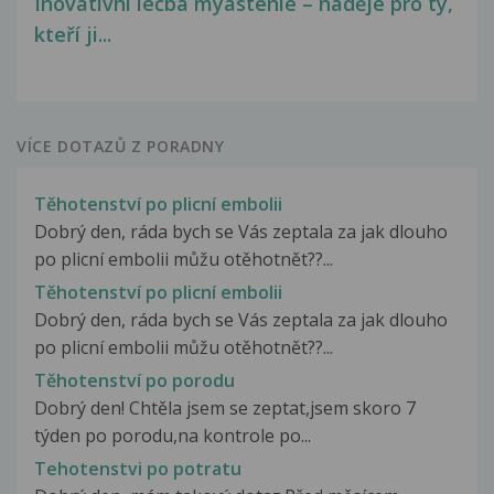
Inovativní léčba myastenie – naděje pro ty,
kteří ji...
VÍCE DOTAZŮ Z PORADNY
Těhotenství po plicní embolii
Dobrý den, ráda bych se Vás zeptala za jak dlouho
po plicní embolii můžu otěhotnět??...
Těhotenství po plicní embolii
Dobrý den, ráda bych se Vás zeptala za jak dlouho
po plicní embolii můžu otěhotnět??...
Těhotenství po porodu
Dobrý den! Chtěla jsem se zeptat,jsem skoro 7
týden po porodu,na kontrole po...
Tehotenstvi po potratu