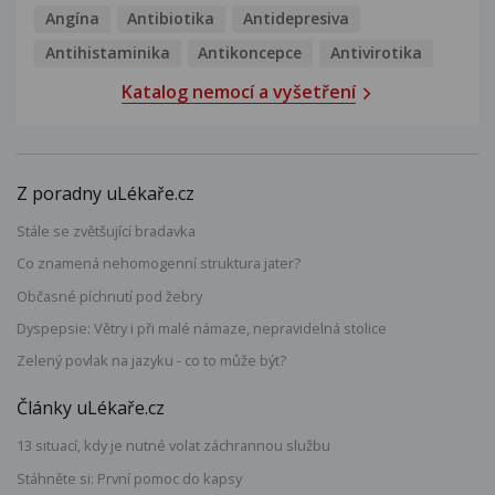
Angína
Antibiotika
Antidepresiva
Antihistaminika
Antikoncepce
Antivirotika
Katalog nemocí a vyšetření
Z poradny uLékaře.cz
Stále se zvětšující bradavka
Co znamená nehomogenní struktura jater?
Občasné píchnutí pod žebry
Dyspepsie: Větry i při malé námaze, nepravidelná stolice
Zelený povlak na jazyku - co to může být?
Články uLékaře.cz
13 situací, kdy je nutné volat záchrannou službu
Stáhněte si: První pomoc do kapsy