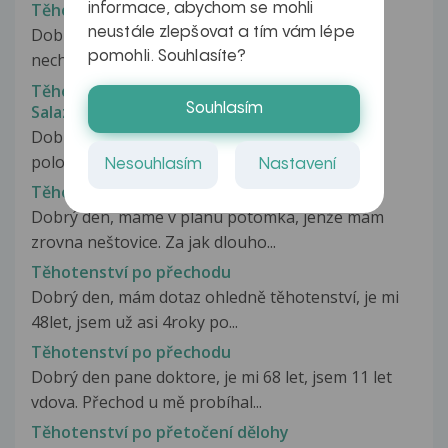
Těhotenství po použití Escapelle
informace, abychom se mohli
neustále zlepšovat a tím vám lépe
Dobrý den, je mi 16 let, dne 6.6. jsem měla
pomohli. Souhlasíte?
nechráněný pohl.styk a po 33h jsem...
Těhotenství po Prednisonu a po/se
Souhlasím
Salazopyrinem
Dobrý den, chtěla jsem se zeptat. Do letošní
poloviny září jsem brala dva...
Nesouhlasím
Nastavení
Těhotenství po prodělaných neštovicích
Dobrý den, máme v plánu potomka, jenže mám
zrovna neštovice. Za jak dlouho...
Těhotenství po přechodu
Dobrý den, mám dotaz ohledně těhotenství, je mi
48let, jsem už asi 4roky po...
Těhotenství po přechodu
Dobrý den pane doktore, je mi 68 let, jsem 11 let
vdova. Přechod u mě probíhal...
Těhotenství po přetočení dělohy