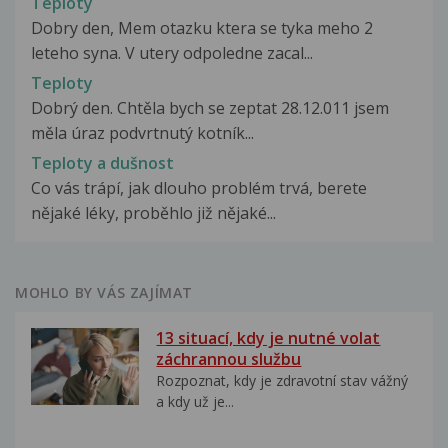
Teploty
Dobry den, Mem otazku ktera se tyka meho 2
leteho syna. V utery odpoledne zacal...
Teploty
Dobrý den. Chtěla bych se zeptat 28.12.011 jsem
měla úraz podvrtnutý kotník...
Teploty a dušnost
Co vás trápí, jak dlouho problém trvá, berete
nějaké léky, proběhlo již nějaké...
MOHLO BY VÁS ZAJÍMAT
13 situací, kdy je nutné volat
záchrannou službu
Rozpoznat, kdy je zdravotní stav vážný
a kdy už je...