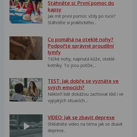
Stáhněte si: První pomoc do
kapsy
Jak mít první pomoc vždy po ruce?
Stáhněte si praktického...
Co pomáhá na oteklé nohy?
Podpořte správné proudění
lymfy
Těžké nohy, napnutá kůže, oteklé
kotníky. To jsou potíže,...
TEST: Jak dobře se vyznáte ve
svých emocích?
Někteří lidé dokážou zachovat klid i ve
vypjatých situacích....
VIDEO: Jak se zbavit deprese
Shlédněte video na téma jak se zbavit
deprese..