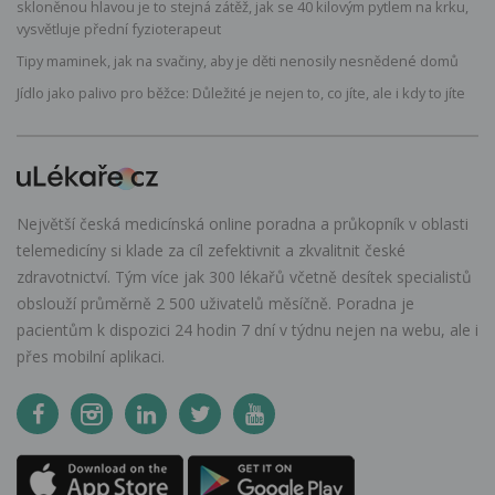
skloněnou hlavou je to stejná zátěž, jak se 40 kilovým pytlem na krku,
vysvětluje přední fyzioterapeut
Tipy maminek, jak na svačiny, aby je děti nenosily nesnědené domů
Jídlo jako palivo pro běžce: Důležité je nejen to, co jíte, ale i kdy to jíte
Největší česká medicínská online poradna a průkopník v oblasti
telemedicíny si klade za cíl zefektivnit a zkvalitnit české
zdravotnictví. Tým více jak 300 lékařů včetně desítek specialistů
obslouží průměrně 2 500 uživatelů měsíčně. Poradna je
pacientům k dispozici 24 hodin 7 dní v týdnu nejen na webu, ale i
přes mobilní aplikaci.