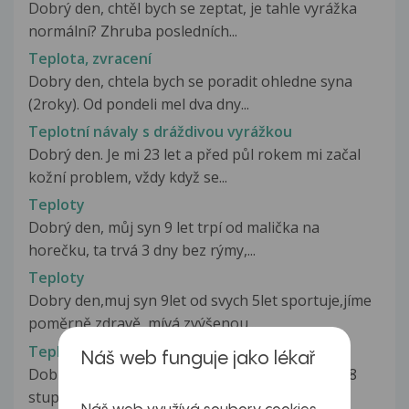
Dobrý den, chtěl bych se zeptat, je tahle vyrážka
normální? Zhruba posledních...
Teplota, zvracení
Dobry den, chtela bych se poradit ohledne syna
(2roky). Od pondeli mel dva dny...
Teplotní návaly s dráždivou vyrážkou
Dobrý den. Je mi 23 let a před půl rokem mi začal
kožní problem, vždy když se...
Teploty
Dobrý den, můj syn 9 let trpí od malička na
horečku, ta trvá 3 dny bez rýmy,...
Teploty
Dobry den,muj syn 9let od svych 5let sportuje,jíme
poměrně zdravě, mívá zvýšenou...
Teploty
Náš web funguje jako lékař
Dobrý den, už 14 dní mne trápí teploty kolem 38
stupňů, začalo to bolestí svalů...