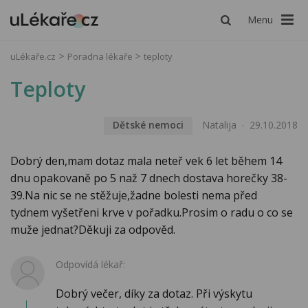
Menu
uLékaře.cz
Poradna lékaře
teploty
Teploty
Dětské nemoci
Natalija
29.10.2018
Dobrý den,mam dotaz mala neteř vek 6 let během 14
dnu opakovaně po 5 naž 7 dnech dostava horečky 38-
39.Na nic se ne stěžuje,žadne bolesti nema před
tydnem vyšetřeni krve v pořadku.Prosim o radu o co se
muže jednat?Děkuji za odpověd.
Odpovídá lékař:
Dobrý večer, díky za dotaz. Při výskytu