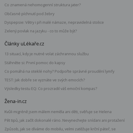
Co znamená nehomogenní struktura jater?
Občasné píchnutí pod žebry
Dyspepsie: Větry i při malé námaze, nepravidelná stolice
Zelený povlak na jazyku - co to může být?
Články uLékaře.cz
13 situací, kdy je nutné volat záchrannou službu
Stáhněte si: První pomoc do kapsy
Co pomáhá na oteklé nohy? Podpořte správné proudění lymfy
TEST: Jak dobře se vyznáte ve svých emocích?
Výsledky testu EQ: Co prozradil váš emoční kompas?
Žena-in.cz
Kvůli migréně jsem málem neměla ani děti, svěřuje se Helena
Pět tipů, jak začít dokonalé ráno. Nevynechejte snídani ani protažení
Způsob, jak se díváme do mobilu, velmi zatěžuje krční páteř, se