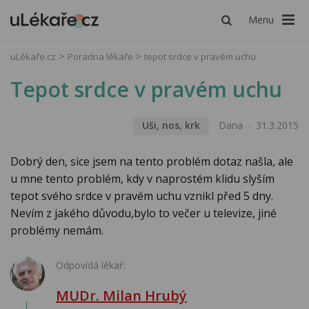
Menu
uLékaře.cz
Poradna lékaře
tepot srdce v pravém uchu
Tepot srdce v pravém uchu
Uši, nos, krk
Dana
31.3.2015
Dobrý den, sice jsem na tento problém dotaz našla, ale
u mne tento problém, kdy v naprostém klidu slyším
tepot svého srdce v pravém uchu vznikl před 5 dny.
Nevím z jakého důvodu,bylo to večer u televize, jiné
problémy nemám.
Odpovídá lékař:
MUDr. Milan Hrubý