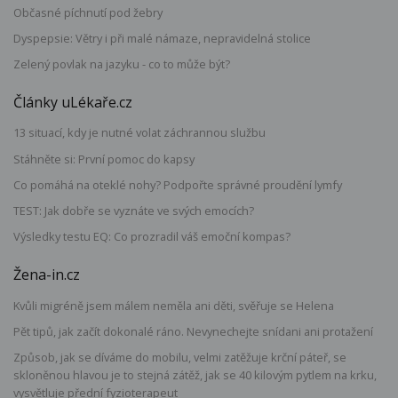
Občasné píchnutí pod žebry
Dyspepsie: Větry i při malé námaze, nepravidelná stolice
Zelený povlak na jazyku - co to může být?
Články uLékaře.cz
13 situací, kdy je nutné volat záchrannou službu
Stáhněte si: První pomoc do kapsy
Co pomáhá na oteklé nohy? Podpořte správné proudění lymfy
TEST: Jak dobře se vyznáte ve svých emocích?
Výsledky testu EQ: Co prozradil váš emoční kompas?
Žena-in.cz
Kvůli migréně jsem málem neměla ani děti, svěřuje se Helena
Pět tipů, jak začít dokonalé ráno. Nevynechejte snídani ani protažení
Způsob, jak se díváme do mobilu, velmi zatěžuje krční páteř, se
skloněnou hlavou je to stejná zátěž, jak se 40 kilovým pytlem na krku,
vysvětluje přední fyzioterapeut