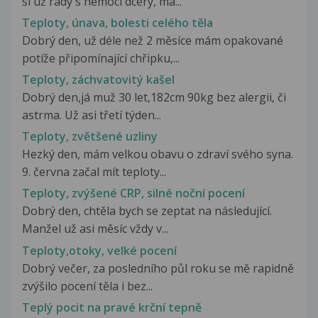
si už rady s nemocí dcery, má...
Teploty, únava, bolesti celého těla
Dobrý den, už déle než 2 měsíce mám opakované
potíže připomínající chřipku,...
Teploty, záchvatovitý kašel
Dobrý den,já muž 30 let,182cm 90kg bez alergii, či
astrma. Už asi třetí týden...
Teploty, zvětšené uzliny
Hezký den, mám velkou obavu o zdraví svého syna.
9. června začal mít teploty...
Teploty, zvýšené CRP, silné noční pocení
Dobrý den, chtěla bych se zeptat na následující.
Manžel už asi měsíc vždy v...
Teploty,otoky, velké pocení
Dobrý večer, za posledního půl roku se mě rapidně
zvýšilo pocení těla i bez...
Teplý pocit na pravé krční tepně