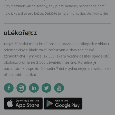
Tipy maminek, jak na svačiny, aby je děti nenosily nesnědené domů
Jídlo jako palivo pro běžce: Důležité je nejen to, co jíte, ale i kdy to jíte
Největší česká medicínská online poradna a průkopník v oblasti
telemedicíny si klade za cíl zefektivnit a zkvalitnit české
zdravotnictví. Tým více jak 300 lékařů včetně desítek specialistů
obslouží průměrně 2 500 uživatelů měsíčně. Poradna je
pacientům k dispozici 24 hodin 7 dní v týdnu nejen na webu, ale i
přes mobilní aplikaci.