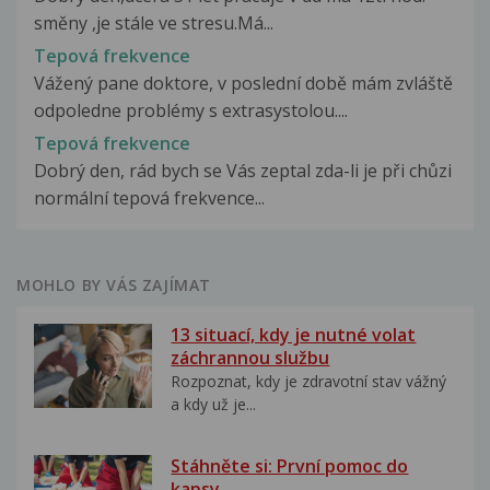
směny ,je stále ve stresu.Má...
Tepová frekvence
Vážený pane doktore, v poslední době mám zvláště
odpoledne problémy s extrasystolou....
Tepová frekvence
Dobrý den, rád bych se Vás zeptal zda-li je při chůzi
normální tepová frekvence...
MOHLO BY VÁS ZAJÍMAT
13 situací, kdy je nutné volat
záchrannou službu
Rozpoznat, kdy je zdravotní stav vážný
a kdy už je...
Stáhněte si: První pomoc do
kapsy