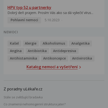
HPV typ 52 u partnerky
Dobrý deň prajem. Prosím Vás ako sa dá vyliečiť vírus...
Pohlavní nemoci
5.10.2023
NEMOCI
Kašel
Alergie
Alkoholismus
Analgetika
Angína
Antibiotika
Antidepresiva
Antihistaminika
Antikoncepce
Antivirotika
Katalog nemocí a vyšetření
Z poradny uLékaře.cz
Stále se zvětšující bradavka
Co znamená nehomogenní struktura jater?