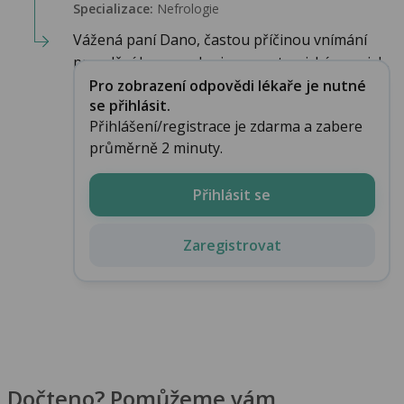
Specializace:
Nefrologie
Vážená paní Dano, častou příčinou vnímání
proudění krve v uchu jsou anatomické souvisl...
Pro zobrazení odpovědi lékaře je nutné
se přihlásit.
Přihlášení/registrace je zdarma a zabere
průměrně 2 minuty.
Přihlásit se
Zaregistrovat
Dočteno? Pomůžeme vám