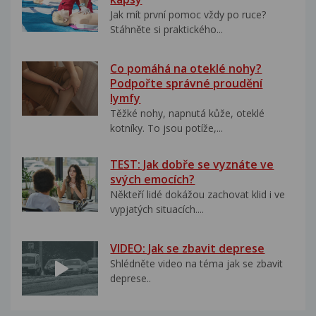
Jak mít první pomoc vždy po ruce?
Stáhněte si praktického...
Co pomáhá na oteklé nohy?
Podpořte správné proudění
lymfy
Těžké nohy, napnutá kůže, oteklé
kotníky. To jsou potíže,...
TEST: Jak dobře se vyznáte ve
svých emocích?
Někteří lidé dokážou zachovat klid i ve
vypjatých situacích....
VIDEO: Jak se zbavit deprese
Shlédněte video na téma jak se zbavit
deprese..