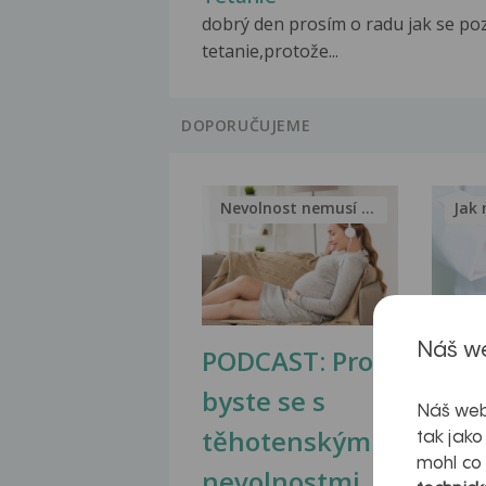
dobrý den prosím o radu jak se po
tetanie,protože...
DOPORUČUJEME
Nevolnost nemusí být nutnou...
Jak 
Náš we
PODCAST: Proč
Ztu
byste se s
jate
Náš web
těhotenskými
obr
tak jako
mohl co
nevolnostmi