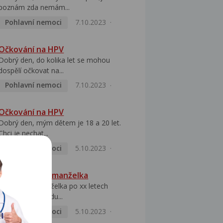
poznám zda nemám...
Pohlavní nemoci
7.10.2023
Očkování na HPV
Dobrý den, do kolika let se mohou
dospělí očkovat na...
Pohlavní nemoci
7.10.2023
Očkování na HPV
Dobrý den, mým dětem je 18 a 20 let.
Chci je nechat...
Pohlavní nemoci
5.10.2023
HPV pozitivní manželka
Dobrý den, manželka po xx letech
přivezla z Východu...
Pohlavní nemoci
5.10.2023