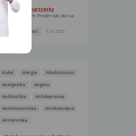
HPV typ 52 u partnerky
Dobrý deň prajem. Prosím Vás ako sa
dá vyliečiť vírus...
Pohlavní nemoci
5.10.2023
MOCI
Kašel
Alergie
Alkoholismus
Analgetika
Angína
Antibiotika
Antidepresiva
Antihistaminika
Antikoncepce
Antivirotika