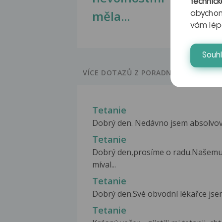
technick
měla...
abychom
vám lép
Souh
VÍCE DOTAZŮ Z PORADNY
Tetanie
Dobrý den. Nedávno jsem absolvoval
Tetanie
Dobrý den,prosíme o radu.Našemu t
míval...
Tetanie
Dobrý den.Své obvodní lékařce jsem
Tetanie