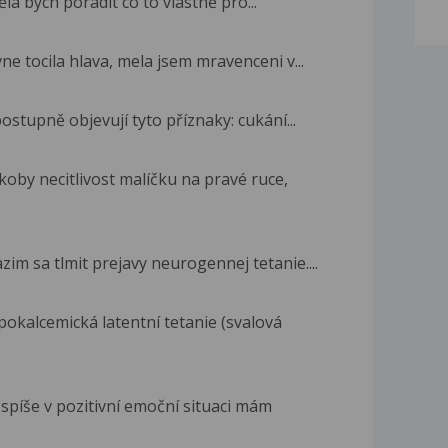
htěla bych poradit co to vlastně pro...
ne tocila hlava, mela jsem mravenceni v...
ostupně objevují tyto příznaky: cukání...
koby necitlivost malíčku na pravé ruce,
zim sa tlmit prejavy neurogennej tetanie....
pokalcemická latentní tetanie (svalová
 spíše v pozitivní emoční situaci mám