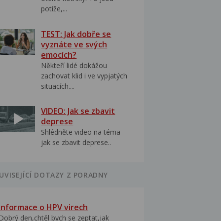
potíže,...
TEST: Jak dobře se
vyznáte ve svých
emocích?
Někteří lidé dokážou
zachovat klid i ve vypjatých
situacích....
VIDEO: Jak se zbavit
deprese
Shlédněte video na téma
jak se zbavit deprese..
UVISEJÍCÍ DOTAZY Z PORADNY
Informace o HPV virech
Dobrý den,chtěl bych se zeptat,jak