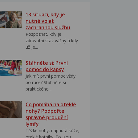
13 situací, kdy je
nutné volat
záchrannou službu
Rozpoznat, kdy je
zdravotní stav vážný a kdy
už je...
Stáhněte si: První
pomoc do kapsy
Jak mít první pomoc vždy
po ruce? Stáhněte si
praktického...
Co pomáhá na oteklé
nohy? Podpořte
správné proudění
lymfy
Těžké nohy, napnutá kůže,
oteklé kotníky. To jsou