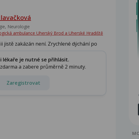
lavačková
ie, Neurologie
gická ambulance Uherský Brod a Uherské Hradiště
ii jistě zakázán není. Zrychlené dýchání po
lékaře je nutné se přihlásit.
e zdarma a zabere průměrně 2 minuty.
Zaregistrovat
MO