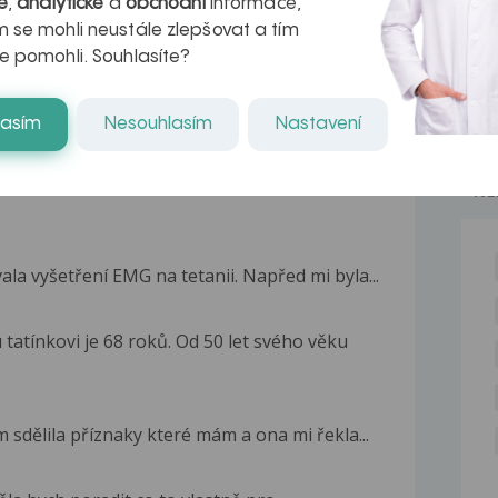
é
,
analytické
a
obchodní
informace,
kteří ji...
 se mohli neustále zlepšovat a tím
e pomohli. Souhlasíte?
lasím
Nesouhlasím
Nastavení
NE
a vyšetření EMG na tetanii. Napřed mi byla...
atínkovi je 68 roků. Od 50 let svého věku
 sdělila příznaky které mám a ona mi řekla...