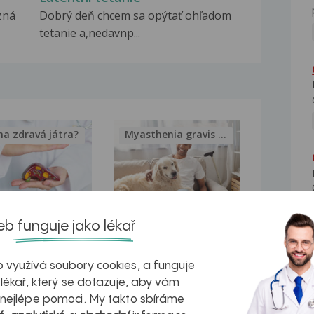
zná
Dobrý deň chcem sa opýtať ohľadom
tetanie a,nedavnp...
na zdravá játra?
Myasthenia gravis – vše, co...
b funguje jako lékař
kovatění
Inovativní
r v datech a
léčba
 využívá soubory cookies, a funguje
azech
myastenie –
 lékař, který se dotazuje, aby vám
 nejlépe pomoci. My takto sbíráme
naděje pro ty,