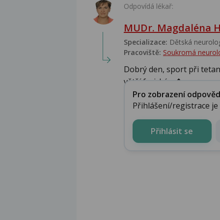
Odpovídá lékař:
MUDr. Magdaléna H
Specializace:
Dětská neurolog
Pracoviště:
Soukromá neurolo
Dobrý den, sport při tetan
větší fyzické n�...
Pro zobrazení odpovědi 
Přihlášení/registrace j
Přihlásit se