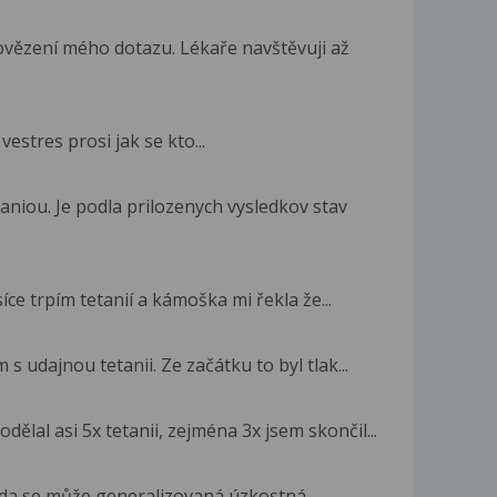
vězení mého dotazu. Lékaře navštěvuji až
estres prosi jak se kto...
niou. Je podla prilozenych vysledkov stav
íce trpím tetanií a kámoška mi řekla že...
 s udajnou tetanii. Ze začátku to byl tlak...
odělal asi 5x tetanii, zejména 3x jsem skončil...
 zda se může generalizovaná úzkostná