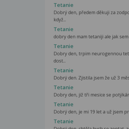
Tetanie
Dobrý den, předem děkuji za zodpo
když...
Tetanie
dobry den mam tetaniji ale jak sem v
Tetanie
Dobry den, trpim neurogennou teta
dost...
Tetanie
Dobrý den. Zjistila jsem že už 3 měs
Tetanie
Dobry den, již tři mesice se potýkám
Tetanie
Dobrý den, je mi 19 let a už jsem pr
Tetanie
Dobrý den, chtěla bych se zeptat,