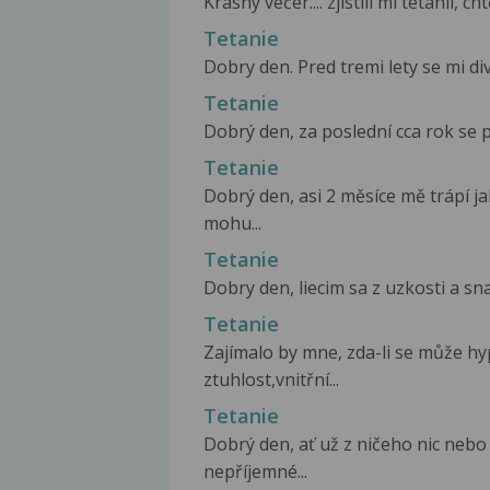
Krásný večer.... zjistili mi tetanii, c
Tetanie
Dobry den. Pred tremi lety se mi div
Tetanie
Dobrý den, za poslední cca rok se p
Tetanie
Dobrý den, asi 2 měsíce mě trápí ja
mohu...
Tetanie
Dobry den, liecim sa z uzkosti a sna
Tetanie
Zajímalo by mne, zda-li se může hy
ztuhlost,vnitřní...
Tetanie
Dobrý den, ať už z ničeho nic nebo
nepříjemné...