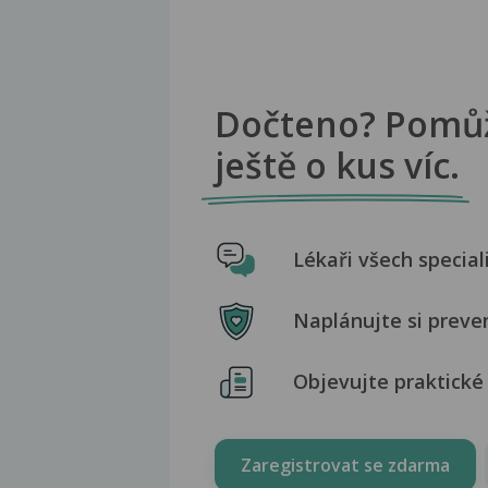
Dočteno? Pomů
ještě o kus víc.
Lékaři všech special
Naplánujte si preve
Objevujte praktické 
Zaregistrovat se zdarma