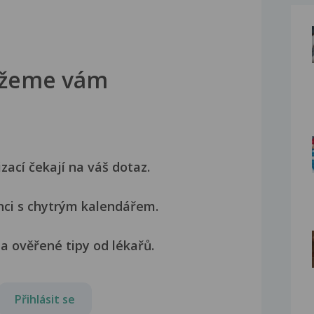
žeme vám
izací čekají na váš dotaz.
nci s chytrým kalendářem.
a ověřené tipy od lékařů.
Přihlásit se