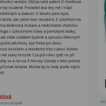
sfunkci nemám. Občas také pálení či chvilkové
prsty studené. Poslední dva dny mě i trápí
nčetinách a slabost. U lékaře jsem byla,
actiti, ale zatím moc nezabírá. Z vyšetření na
štěna leidenská mutace a nedostatek vitamínu
ologa s úzkostnými stavy a panickými ataky,
 ale stále zvládám špatně a spoustu tělesných
 požití alkoholu, byť třeba jen dvou
abost končetin a celodenní třes rukou. Kofein
mé stavy hrozné. Cca půl roku zpět mi při
tily se a na cca 3 minuty zůstaly v této poloze
 příznak tetanie. Mohla by to tedy podle mých
ěď.
alová
MO
tví pro dospělé