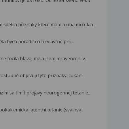
atínkovi je 68 roků. Od 50 let svého věku
 sdělila příznaky které mám a ona mi řekla...
htěla bych poradit co to vlastně pro...
ne tocila hlava, mela jsem mravenceni v...
ostupně objevují tyto příznaky: cukání...
zim sa tlmit prejavy neurogennej tetanie....
pokalcemická latentní tetanie (svalová