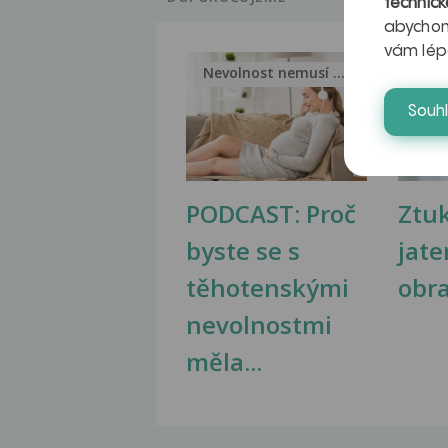
technick
abychom
vám lép
Nevolnost nemusí být nutnou...
Jak 
Souh
PODCAST: Proč
Ztu
byste se s
jate
těhotenskými
obr
nevolnostmi
měla...