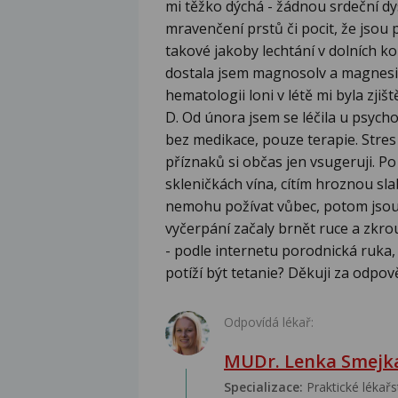
mi těžko dýchá - žádnou srdeční dy
mravenčení prstů či pocit, že jsou 
takové jakoby lechtání v dolních ko
dostala jsem magnosolv a magnesii l
hematologii loni v létě mi byla zji
D. Od února jsem se léčila u psych
bez medikace, pouze terapie. Stres
příznaků si občas jen vsugeruji. Po
skleničkách vína, cítím hroznou sl
nemohu požívat vůbec, potom jsou 
vyčerpání začaly brnět ruce a zkrou
- podle internetu porodnická ruka,
potíží být tetanie? Děkuji za odpov
Odpovídá lékař:
MUDr. Lenka Smejk
Specializace:
Praktické lékařs