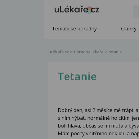
Tematické poradny
Články
uLékaře.cz
Poradna lékaře
tetanie
Tetanie
Dobrý den, asi 2 měsíce mě trápí j
s ním hýbat, normálně ho cítím, jen
bolí hlava, občas se mi motá a bývá
Mám pocity vnitřního neklidu a nap