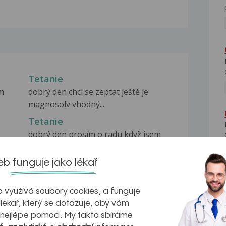
Tetanie
em
dobrý den chci se zeptat ještě je
magnosolv vhodný...
Tetanie
dobrý den prosím o radu když jsem
přišla na neurologii...
Tetanie
b funguje jako lékař
zná
Dobrý den.Me obvodni lékařce jsem
popsala příznaky...
 využívá soubory cookies, a funguje
 lékař, který se dotazuje, aby vám
 nejlépe pomoci. My takto sbíráme