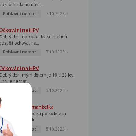
poznám zda nemám...
Pohlavní nemoci
7.10.2023
Očkování na HPV
Dobrý den, do kolika let se mohou
dospělí očkovat na...
Pohlavní nemoci
7.10.2023
Očkování na HPV
Dobrý den, mým dětem je 18 a 20 let.
Chci je nechat...
Pohlavní nemoci
5.10.2023
HPV pozitivní manželka
Dobrý den, manželka po xx letech
přivezla z Východu...
Pohlavní nemoci
5.10.2023