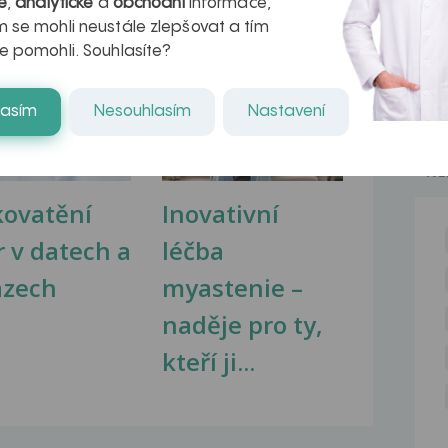
é
,
analytické
a
obchodní
informace,
 se mohli neustále zlepšovat a tím
e pomohli. Souhlasíte?
na zdravá játra?
Myasthenia gravis – vše, co...
lasím
Nesouhlasím
Nastavení
NE
kovatění
Inovativní
r v datech a
léčba
azech
myastenie –
naděje pro ty,
kteří ji...