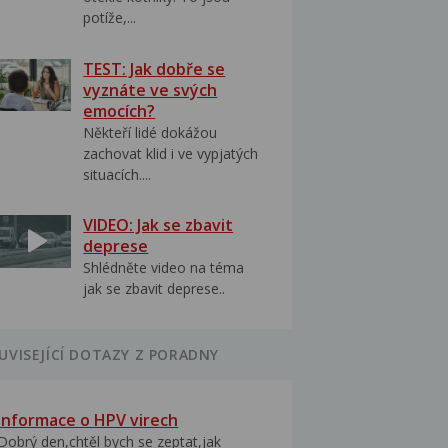
potíže,...
TEST: Jak dobře se
vyznáte ve svých
emocích?
Někteří lidé dokážou
zachovat klid i ve vypjatých
situacích....
VIDEO: Jak se zbavit
deprese
Shlédněte video na téma
jak se zbavit deprese..
UVISEJÍCÍ DOTAZY Z PORADNY
Informace o HPV virech
Dobrý den,chtěl bych se zeptat,jak