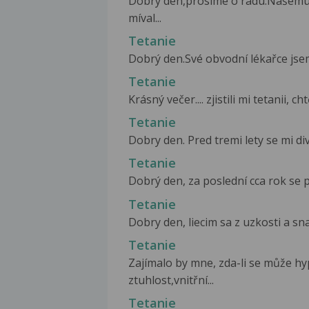
Dobrý den,prosíme o radu.Našemu t
míval...
Tetanie
Dobrý den.Své obvodní lékařce jsem
Tetanie
Krásný večer.... zjistili mi tetanii, c
Tetanie
Dobry den. Pred tremi lety se mi div
Tetanie
Dobrý den, za poslední cca rok se p
Tetanie
Dobry den, liecim sa z uzkosti a sna
Tetanie
Zajímalo by mne, zda-li se může hy
ztuhlost,vnitřní...
Tetanie