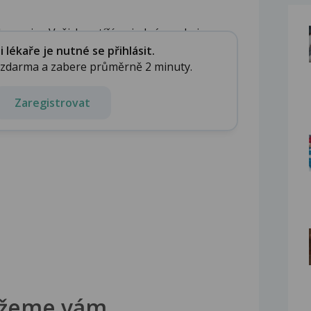
 popisu Vašich potíží se jedná o velmi r...
lékaře je nutné se přihlásit.
e zdarma a zabere průměrně 2 minuty.
Zaregistrovat
žeme vám