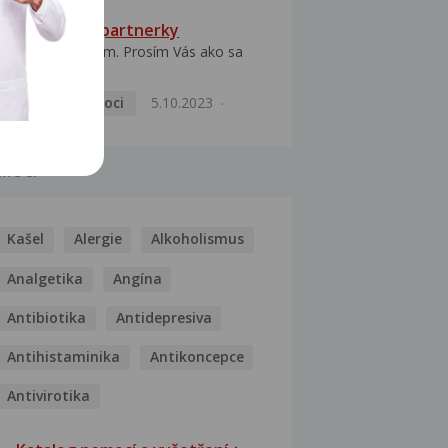
HPV typ 52 u partnerky
Dobrý deň prajem. Prosím Vás ako sa
dá vyliečiť vírus...
Pohlavní nemoci
5.10.2023
MOCI
Kašel
Alergie
Alkoholismus
Analgetika
Angína
Antibiotika
Antidepresiva
Antihistaminika
Antikoncepce
Antivirotika