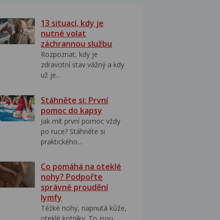
13 situací, kdy je
nutné volat
záchrannou službu
Rozpoznat, kdy je
zdravotní stav vážný a kdy
už je...
Stáhněte si: První
pomoc do kapsy
Jak mít první pomoc vždy
po ruce? Stáhněte si
praktického...
Co pomáhá na oteklé
nohy? Podpořte
správné proudění
lymfy
Těžké nohy, napnutá kůže,
oteklé kotníky. To jsou