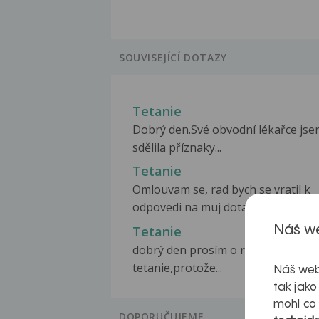
SOUVISEJÍCÍ DOTAZY
Tetanie
Dobrý den.Své obvodní lékařce js
sdělila příznaky...
Tetanie
Omlouvam se, rad bych se vratil k
odpovedi na muj dotaz...
Tetanie
Náš we
dobrý den prosím o radu jak se po
tetanie,protože...
Náš web
tak jako
mohl co
DOPORUČUJEME