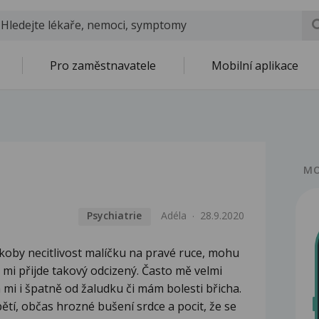
Pro zaměstnavatele
Mobilní aplikace
MO
Psychiatrie
Adéla
28.9.2020
akoby necitlivost malíčku na pravé ruce, mohu
 mi přijde takový odcizený. Často mě velmi
 mi i špatně od žaludku či mám bolesti břicha.
ětí, občas hrozné bušení srdce a pocit, že se