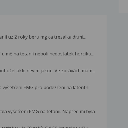
ii uz 2 roky beru mg ca trezalka dr.mi...
u mě na tetanii neboli nedostatek horciku....
 bohužel akle nevím jakou. Ve zprávách mám...
a vyšetření EMG pro podezření na latentní
a vyšetření EMG na tetanii. Napřed mi byla...