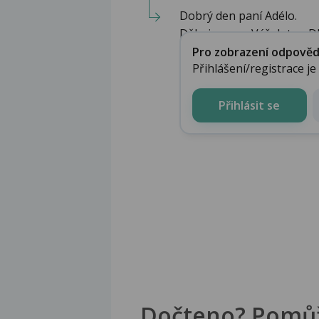
Dobrý den paní Adélo.
Děkujeme za Váš dotaz. Dle
Pro zobrazení odpovědi 
Přihlášení/registrace j
Přihlásit se
Dočteno? Pomů