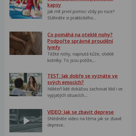
kapsy
Jak mít první pomoc vždy po ruce?
Stáhněte si praktického...
Co pomáhá na oteklé nohy?
Podpořte správné proudění
lymfy
Těžké nohy, napnutá kůže, oteklé
kotníky. To jsou potíže,...
TEST: Jak dobře se vyznáte ve
svých emocích?
Někteří lidé dokážou zachovat klid i ve
vypjatých situacích....
VIDEO: Jak se zbavit deprese
Shlédněte video na téma jak se zbavit
deprese..