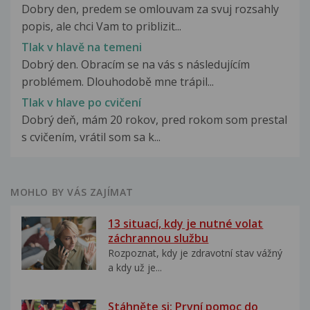
Dobry den, predem se omlouvam za svuj rozsahly
popis, ale chci Vam to priblizit...
Tlak v hlavě na temeni
Dobrý den. Obracím se na vás s následujícím
problémem. Dlouhodobě mne trápil...
Tlak v hlave po cvičení
Dobrý deň, mám 20 rokov, pred rokom som prestal
s cvičením, vrátil som sa k...
MOHLO BY VÁS ZAJÍMAT
13 situací, kdy je nutné volat
záchrannou službu
Rozpoznat, kdy je zdravotní stav vážný
a kdy už je...
Stáhněte si: První pomoc do