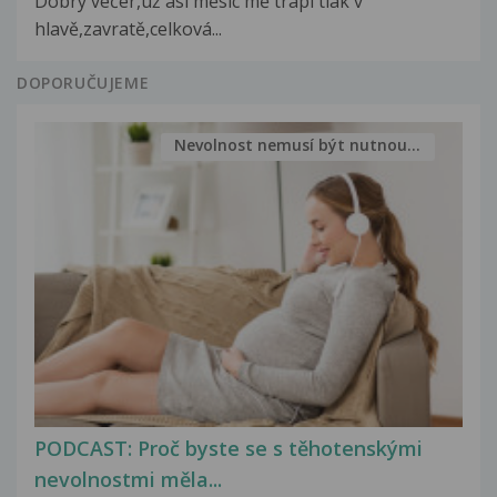
Dobrý večer,už asi měsíc mě trápi tlak v
hlavě,zavratě,celková...
DOPORUČUJEME
Nevolnost nemusí být nutnou...
PODCAST: Proč byste se s těhotenskými
nevolnostmi měla...