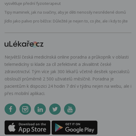
vysvětluje přední fyzioterapeut
Tipy maminek, jak na svačiny, aby je děti nenosily nesnědené domů
Jídlo jako palivo pro běžce: Důležité je nejen to, co jíte, ale i kdy to jíte
Největší česká medicínská online poradna a průkopník v oblasti
telemedicíny si klade za cíl zefektivnit a zkvalitnit české
zdravotnictví. Tým více jak 300 lékařů včetně desítek specialistů
obslouží průměrně 2 500 uživatelů měsíčně. Poradna je
pacientům k dispozici 24 hodin 7 dní v týdnu nejen na webu, ale i
přes mobilní aplikaci.