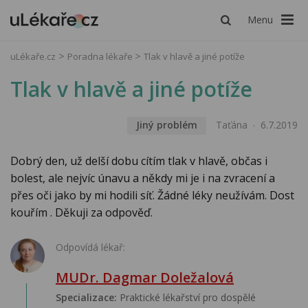
Menu
uLékaře.cz
Poradna lékaře
Tlak v hlavě a jiné potíže
Tlak v hlavě a jiné potíže
Jiný problém
Taťána
6.7.2019
Dobrý den, už delší dobu cítím tlak v hlavě, občas i
bolest, ale nejvíc únavu a někdy mi je i na zvracení a
přes oči jako by mi hodili síť. Žádné léky neužívám. Dost
kouřím . Děkuji za odpověď.
Odpovídá lékař:
MUDr. Dagmar Doležalová
Specializace:
Praktické lékařství pro dospělé