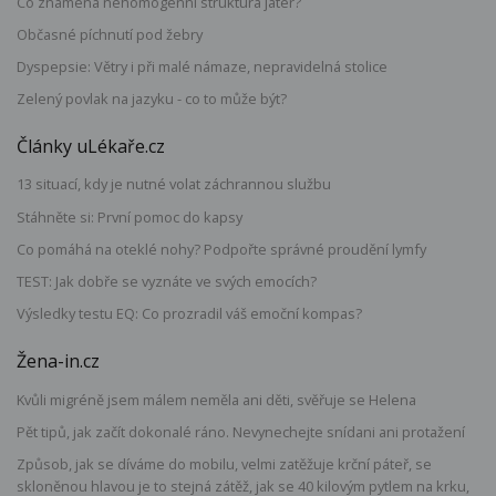
Co znamená nehomogenní struktura jater?
Občasné píchnutí pod žebry
Dyspepsie: Větry i při malé námaze, nepravidelná stolice
Zelený povlak na jazyku - co to může být?
Články uLékaře.cz
13 situací, kdy je nutné volat záchrannou službu
Stáhněte si: První pomoc do kapsy
Co pomáhá na oteklé nohy? Podpořte správné proudění lymfy
TEST: Jak dobře se vyznáte ve svých emocích?
Výsledky testu EQ: Co prozradil váš emoční kompas?
Žena-in.cz
Kvůli migréně jsem málem neměla ani děti, svěřuje se Helena
Pět tipů, jak začít dokonalé ráno. Nevynechejte snídani ani protažení
Způsob, jak se díváme do mobilu, velmi zatěžuje krční páteř, se
skloněnou hlavou je to stejná zátěž, jak se 40 kilovým pytlem na krku,