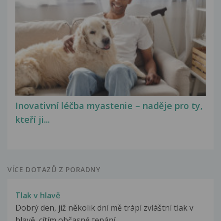
Inovativní léčba myastenie – naděje pro ty,
kteří ji...
VÍCE DOTAZŮ Z PORADNY
Tlak v hlavě
Dobrý den, již několik dní mě trápí zvláštní tlak v
hlavě, cítím občasné tepání...