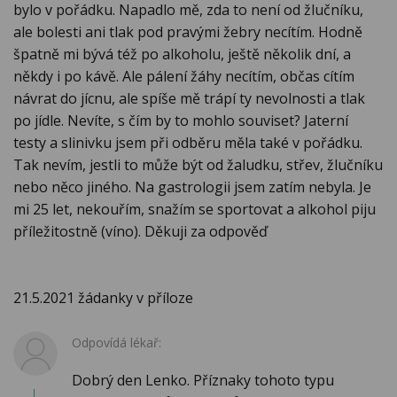
bylo v pořádku. Napadlo mě, zda to není od žlučníku,
ale bolesti ani tlak pod pravými žebry necítím. Hodně
špatně mi bývá též po alkoholu, ještě několik dní, a
někdy i po kávě. Ale pálení žáhy necítím, občas cítím
návrat do jícnu, ale spíše mě trápí ty nevolnosti a tlak
po jídle. Nevíte, s čím by to mohlo souviset? Jaterní
testy a slinivku jsem při odběru měla také v pořádku.
Tak nevím, jestli to může být od žaludku, střev, žlučníku
nebo něco jiného. Na gastrologii jsem zatím nebyla. Je
mi 25 let, nekouřím, snažím se sportovat a alkohol piju
příležitostně (víno). Děkuji za odpověď
21.5.2021 žádanky v příloze
Odpovídá lékař:
Dobrý den Lenko. Příznaky tohoto typu