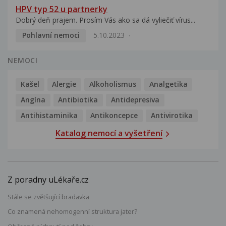
HPV typ 52 u partnerky
Dobrý deň prajem. Prosím Vás ako sa dá vyliečiť vírus...
Pohlavní nemoci
5.10.2023
NEMOCI
Kašel
Alergie
Alkoholismus
Analgetika
Angína
Antibiotika
Antidepresiva
Antihistaminika
Antikoncepce
Antivirotika
Katalog nemocí a vyšetření
Z poradny uLékaře.cz
Stále se zvětšující bradavka
Co znamená nehomogenní struktura jater?