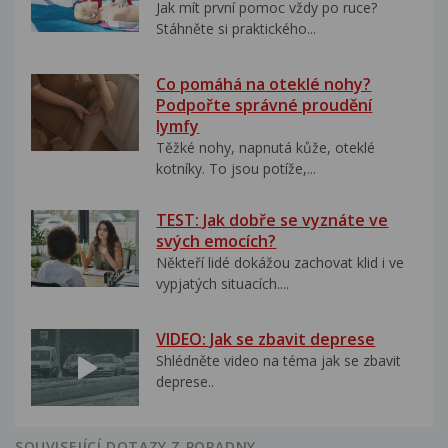
Jak mít první pomoc vždy po ruce?
Stáhněte si praktického...
Co pomáhá na oteklé nohy?
Podpořte správné proudění
lymfy
Těžké nohy, napnutá kůže, oteklé
kotníky. To jsou potíže,...
TEST: Jak dobře se vyznáte ve
svých emocích?
Někteří lidé dokážou zachovat klid i ve
vypjatých situacích....
VIDEO: Jak se zbavit deprese
Shlédněte video na téma jak se zbavit
deprese..
SOUVISEJÍCÍ DOTAZY Z PORADNY