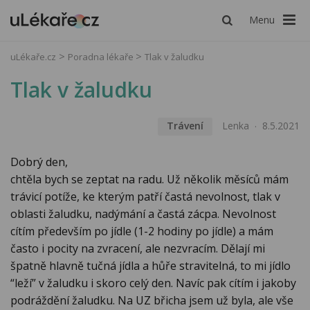
Menu
uLékaře.cz
Poradna lékaře
Tlak v žaludku
Tlak v žaludku
Trávení
Lenka
8.5.2021
Dobrý den,
chtěla bych se zeptat na radu. Už několik měsíců mám
trávicí potíže, ke kterým patří častá nevolnost, tlak v
oblasti žaludku, nadýmání a častá zácpa. Nevolnost
cítím především po jídle (1-2 hodiny po jídle) a mám
často i pocity na zvracení, ale nezvracím. Dělají mi
špatně hlavně tučná jídla a hůře stravitelná, to mi jídlo
“leží” v žaludku i skoro celý den. Navíc pak cítím i jakoby
podráždění žaludku. Na UZ břicha jsem už byla, ale vše