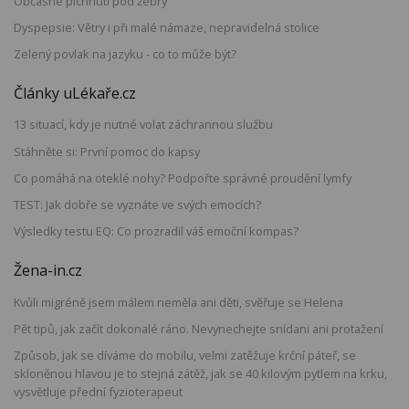
Občasné píchnutí pod žebry
Dyspepsie: Větry i při malé námaze, nepravidelná stolice
Zelený povlak na jazyku - co to může být?
Články uLékaře.cz
13 situací, kdy je nutné volat záchrannou službu
Stáhněte si: První pomoc do kapsy
Co pomáhá na oteklé nohy? Podpořte správné proudění lymfy
TEST: Jak dobře se vyznáte ve svých emocích?
Výsledky testu EQ: Co prozradil váš emoční kompas?
Žena-in.cz
Kvůli migréně jsem málem neměla ani děti, svěřuje se Helena
Pět tipů, jak začít dokonalé ráno. Nevynechejte snídani ani protažení
Způsob, jak se díváme do mobilu, velmi zatěžuje krční páteř, se
skloněnou hlavou je to stejná zátěž, jak se 40 kilovým pytlem na krku,
vysvětluje přední fyzioterapeut