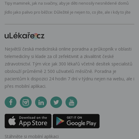
Tipy maminek, jak na svačiny, aby je děti nenosily nesnědené domů
Jídlo jako palivo pro běžce: Důležité je nejen to, co jíte, ale i kdy to jíte
Největší česká medicínská online poradna a průkopník v oblasti
telemedicíny si klade za cíl zefektivnit a zkvalitnit české
zdravotnictví. Tým více jak 300 lékařů včetně desítek specialistů
obslouží průměrně 2 500 uživatelů měsíčně. Poradna je
pacientům k dispozici 24 hodin 7 dní v týdnu nejen na webu, ale i
přes mobilní aplikaci.
Stáhněte si mobilní aplikaci