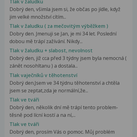
Tlak v žaludku
Dobrý den, všimla jsem si, že občas po jídle, když
jim velké množství cítím...
Tlak v žaludku ( za mečovitým výběžkem )
Dobry den. Jmenuji se Jan, je mi 34 let. Poslední
dobou mě trápí zažívání. Nikdy...
Tlak v žaludku + slabost, nevolnost
Dobrý den, již cca před 3 týdny jsem byla nemocná (
zánět nosohltanu ) a dostala...
Tlak vaječníků v těhotenství
Dobrý den.Jsem ve 34 týdnu těhotenství a chtěla
jsem se zeptat,zda je normální,že...
Tlak ve tváři
Dobrý den, několik dní mě trápí tento problem-
těsně pod lícní kostí a na ní,...
Tlak ve tváři
Dobrý den, prosím Vás o pomoc. Můj problém