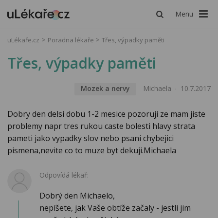
Menu
uLékaře.cz
Poradna lékaře
Třes, výpadky paměti
Třes, výpadky paměti
Mozek a nervy
Michaela
10.7.2017
Dobry den delsi dobu 1-2 mesice pozoruji ze mam jiste
problemy napr tres rukou caste bolesti hlavy strata
pameti jako vypadky slov nebo psani chybejici
pismena,nevite co to muze byt dekuji.Michaela
Odpovídá lékař:
Dobrý den Michaelo,
nepíšete, jak Vaše obtíže začaly - jestli jim