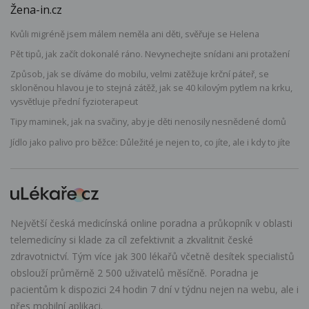
Žena-in.cz
Kvůli migréně jsem málem neměla ani děti, svěřuje se Helena
Pět tipů, jak začít dokonalé ráno. Nevynechejte snídani ani protažení
Způsob, jak se díváme do mobilu, velmi zatěžuje krční páteř, se
skloněnou hlavou je to stejná zátěž, jak se 40 kilovým pytlem na krku,
vysvětluje přední fyzioterapeut
Tipy maminek, jak na svačiny, aby je děti nenosily nesnědené domů
Jídlo jako palivo pro běžce: Důležité je nejen to, co jíte, ale i kdy to jíte
Největší česká medicínská online poradna a průkopník v oblasti
telemedicíny si klade za cíl zefektivnit a zkvalitnit české
zdravotnictví. Tým více jak 300 lékařů včetně desítek specialistů
obslouží průměrně 2 500 uživatelů měsíčně. Poradna je
pacientům k dispozici 24 hodin 7 dní v týdnu nejen na webu, ale i
přes mobilní aplikaci.