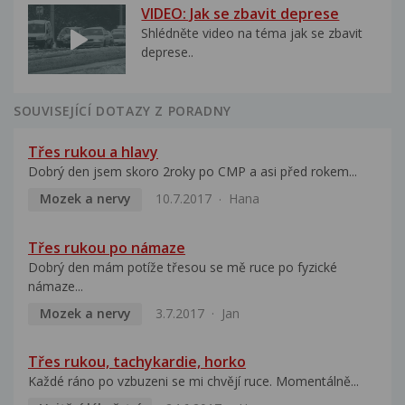
VIDEO: Jak se zbavit deprese
Shlédněte video na téma jak se zbavit
deprese..
SOUVISEJÍCÍ DOTAZY Z PORADNY
Třes rukou a hlavy
Dobrý den jsem skoro 2roky po CMP a asi před rokem...
Mozek a nervy
10.7.2017
Hana
Třes rukou po námaze
Dobrý den mám potíže třesou se mě ruce po fyzické
námaze...
Mozek a nervy
3.7.2017
Jan
Třes rukou, tachykardie, horko
Každé ráno po vzbuzeni se mi chvějí ruce. Momentálně...