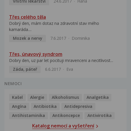
Vnitřní lékařství
24.6.2017
Hana
Třes celého těla
Dobrý den, mám dotaz na zdravotní stav mého
kamaráda....
Mozek a nervy
7.6.2017
Dominika
Třes, únavový syndrom
Dobry den, uz par let pocituji mravenceni a necitlivost...
Záda, páteř
6.6.2017
Eva
NEMOCI
Kašel
Alergie
Alkoholismus
Analgetika
Angína
Antibiotika
Antidepresiva
Antihistaminika
Antikoncepce
Antivirotika
Katalog nemocí a vyšetření