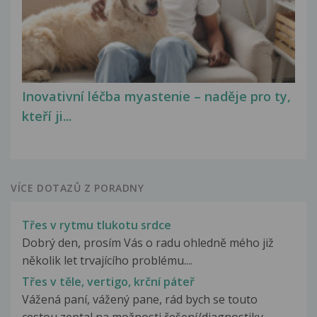
Inovativní léčba myastenie – naděje pro ty,
kteří ji...
VÍCE DOTAZŮ Z PORADNY
Třes v rytmu tlukotu srdce
Dobrý den, prosím Vás o radu ohledně mého již
několik let trvajícího problému....
Třes v těle, vertigo, krční páteř
Vážená paní, vážený pane, rád bych se touto
cestou zeptal na možnosti řešení/diagnostiky...