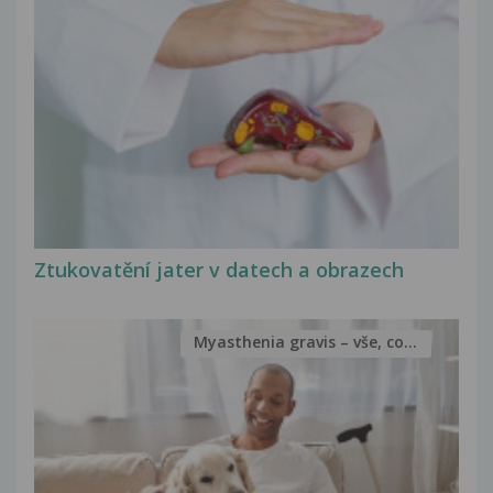
Ztukovatění jater v datech a obrazech
Myasthenia gravis – vše, co...