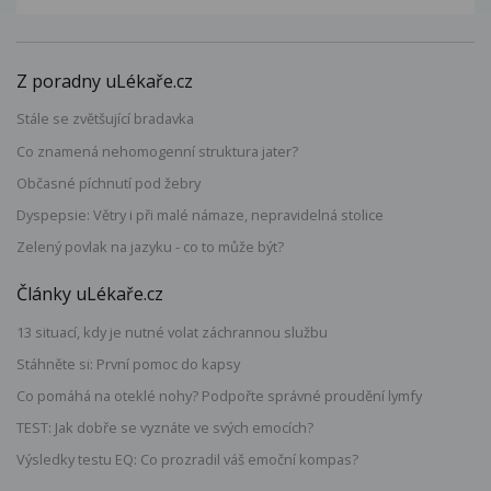
Z poradny uLékaře.cz
Stále se zvětšující bradavka
Co znamená nehomogenní struktura jater?
Občasné píchnutí pod žebry
Dyspepsie: Větry i při malé námaze, nepravidelná stolice
Zelený povlak na jazyku - co to může být?
Články uLékaře.cz
13 situací, kdy je nutné volat záchrannou službu
Stáhněte si: První pomoc do kapsy
Co pomáhá na oteklé nohy? Podpořte správné proudění lymfy
TEST: Jak dobře se vyznáte ve svých emocích?
Výsledky testu EQ: Co prozradil váš emoční kompas?