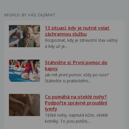
MOHLO BY VÁS ZAJÍMAT
13 situací, kdy je nutné volat
záchrannou službu
Rozpoznat, kdy je zdravotní stav vážný
a kdy už je...
Stáhněte si: První pomoc do
kapsy
Jak mít první pomoc vždy po ruce?
Stáhněte si praktického...
Co pomáhá na oteklé nohy?
Podpořte správné proudění
lymfy
Těžké nohy, napnutá kůže, oteklé
kotníky. To jsou potíže,...