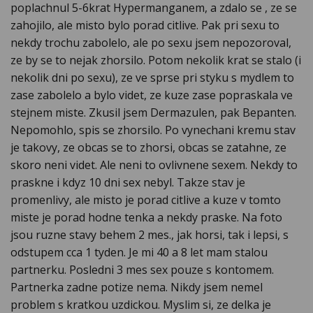
poplachnul 5-6krat Hypermanganem, a zdalo se , ze se
zahojilo, ale misto bylo porad citlive. Pak pri sexu to
nekdy trochu zabolelo, ale po sexu jsem nepozoroval,
ze by se to nejak zhorsilo. Potom nekolik krat se stalo (i
nekolik dni po sexu), ze ve sprse pri styku s mydlem to
zase zabolelo a bylo videt, ze kuze zase popraskala ve
stejnem miste. Zkusil jsem Dermazulen, pak Bepanten.
Nepomohlo, spis se zhorsilo. Po vynechani kremu stav
je takovy, ze obcas se to zhorsi, obcas se zatahne, ze
skoro neni videt. Ale neni to ovlivnene sexem. Nekdy to
praskne i kdyz 10 dni sex nebyl. Takze stav je
promenlivy, ale misto je porad citlive a kuze v tomto
miste je porad hodne tenka a nekdy praske. Na foto
jsou ruzne stavy behem 2 mes., jak horsi, tak i lepsi, s
odstupem cca 1 tyden. Je mi 40 a 8 let mam stalou
partnerku. Posledni 3 mes sex pouze s kontomem.
Partnerka zadne potize nema. Nikdy jsem nemel
problem s kratkou uzdickou. Myslim si, ze delka je