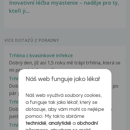
Inovativní léčba myastenie – naděje pro ty,
kteří ji...
VÍCE DOTAZŮ Z PORADNY
Trhlina z kvasinkové infekce
Dobrý den, již asi 1,5 roku mě trápí trhlina, která se
mi pravidelně vytvoří...
Trhlinka
Náš web funguje jako lékař
Dobrý den, je mi 17 a dnes jsem měl poprví sex, po
pár pozicích mi slečna chvíli...
Náš web využívá soubory cookies,
Trhlinka konečníku
a funguje tak jako lékař, který se
Dobry den, mám problém s konečníkem. Nevím
dotazuje, aby vám mohl co nejlépe
jsetli je to hemeroid nebo řítní...
pomoci. My takto sbíráme
technické
,
analytické
a
obchodní
Trhlinka konečníku