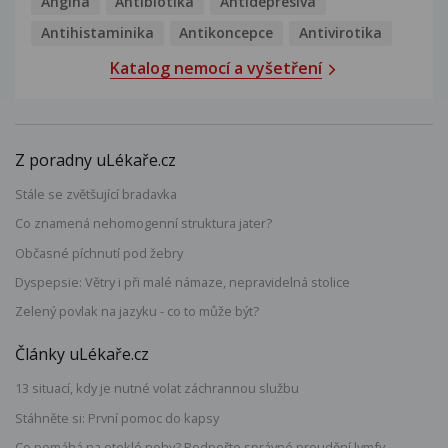
Angína
Antibiotika
Antidepresiva
Antihistaminika
Antikoncepce
Antivirotika
Katalog nemocí a vyšetření
Z poradny uLékaře.cz
Stále se zvětšující bradavka
Co znamená nehomogenní struktura jater?
Občasné píchnutí pod žebry
Dyspepsie: Větry i při malé námaze, nepravidelná stolice
Zelený povlak na jazyku - co to může být?
Články uLékaře.cz
13 situací, kdy je nutné volat záchrannou službu
Stáhněte si: První pomoc do kapsy
Co pomáhá na oteklé nohy? Podpořte správné proudění lymfy