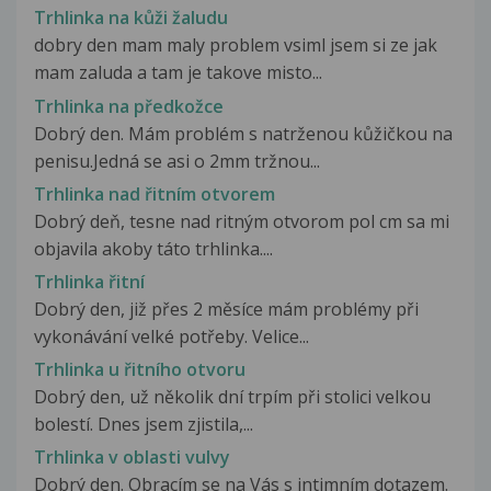
Trhlinka na kůži žaludu
dobry den mam maly problem vsiml jsem si ze jak
mam zaluda a tam je takove misto...
Trhlinka na předkožce
Dobrý den. Mám problém s natrženou kůžičkou na
penisu.Jedná se asi o 2mm tržnou...
Trhlinka nad řitním otvorem
Dobrý deň, tesne nad ritným otvorom pol cm sa mi
objavila akoby táto trhlinka....
Trhlinka řitní
Dobrý den, již přes 2 měsíce mám problémy při
vykonávání velké potřeby. Velice...
Trhlinka u řitního otvoru
Dobrý den, už několik dní trpím při stolici velkou
bolestí. Dnes jsem zjistila,...
Trhlinka v oblasti vulvy
Dobrý den. Obracím se na Vás s intimním dotazem.