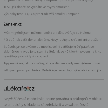
TEST: Jak dobře se vyznáte ve svých emocích?
Výsledky testu EQ: Co prozradil váš emoční kompas?
Žena-in.cz
Kvůli migréně jsem málem neměla ani děti, svěřuje se Helena
Pět tipů, jak začít dokonalé ráno. Nevynechejte snídani ani protažení
Způsob, jak se díváme do mobilu, velmi zatěžuje krční páteř, se
skloněnou hlavou je to stejná zátěž, jak se 40 kilovým pytlem na krku,
vysvětluje přední fyzioterapeut
Tipy maminek, jak na svačiny, aby je děti nenosily nesnědené domů
Jídlo jako palivo pro běžce: Důležité je nejen to, co jíte, ale i kdy to jíte
Největší česká medicínská online poradna a průkopník v oblasti
telemedicíny si klade za cíl zefektivnit a zkvalitnit české