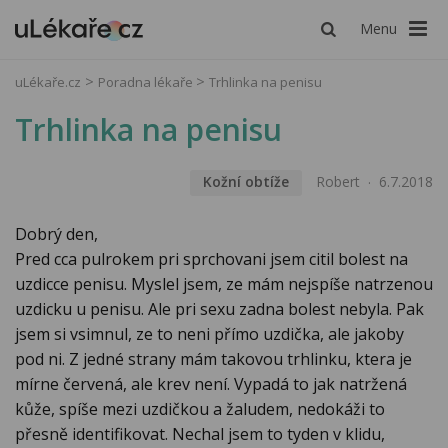
Menu
uLékaře.cz
Poradna lékaře
Trhlinka na penisu
Trhlinka na penisu
Kožní obtíže
Robert
6.7.2018
Dobrý den,
Pred cca pulrokem pri sprchovani jsem citil bolest na
uzdicce penisu. Myslel jsem, ze mám nejspíše natrzenou
uzdicku u penisu. Ale pri sexu zadna bolest nebyla. Pak
jsem si vsimnul, ze to neni přímo uzdička, ale jakoby
pod ni. Z jedné strany mám takovou trhlinku, ktera je
mírne červená, ale krev není. Vypadá to jak natržená
kůže, spíše mezi uzdičkou a žaludem, nedokáži to
přesně identifikovat. Nechal jsem to tyden v klidu,