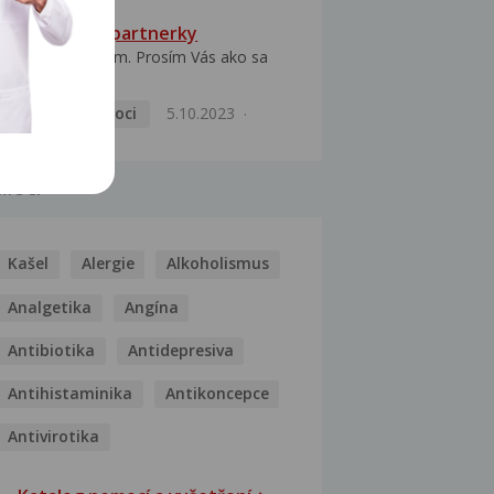
HPV typ 52 u partnerky
Dobrý deň prajem. Prosím Vás ako sa
dá vyliečiť vírus...
Pohlavní nemoci
5.10.2023
MOCI
Kašel
Alergie
Alkoholismus
Analgetika
Angína
Antibiotika
Antidepresiva
Antihistaminika
Antikoncepce
Antivirotika