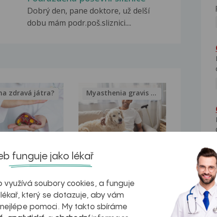
Dobrý den, pane doktore, už delší
dobu mám podr.poš.sliznici....
na zdravá játra?
Myasthenia gravis – vše, co...
b funguje jako lékař
kovatění
Inovativní
r v datech a
léčba
 využívá soubory cookies, a funguje
azech
myastenie –
 lékař, který se dotazuje, aby vám
 nejlépe pomoci. My takto sbíráme
naděje pro ty,