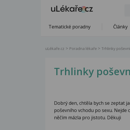
Tematické poradny
Články
uLékaře.cz
Poradna lékaře
Trhlinky poševní
Trhlinky poševní
Dobrý den, chtěla bych se zeptat j
poševního vchodu po sexu. Nejde o 
něčím mázla pro jistotu. Děkuji