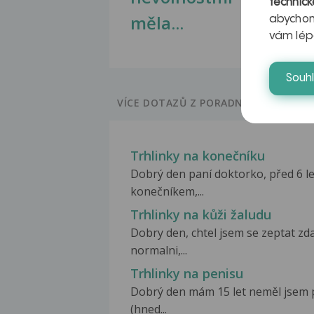
technick
měla...
abychom
vám lép
Souh
VÍCE DOTAZŮ Z PORADNY
Trhlinky na konečníku
Dobrý den paní doktorko, před 6 l
konečníkem,...
Trhlinky na kůži žaludu
Dobry den, chtel jsem se zeptat zda
normalni,...
Trhlinky na penisu
Dobrý den mám 15 let neměl jsem 
(hned...