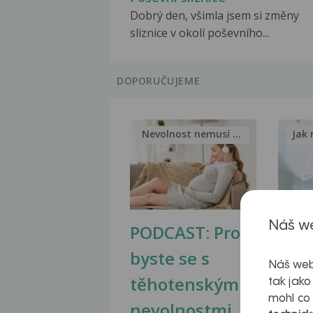
Dobrý den, všimla jsem si změny
sliznice v okolí poševního...
DOPORUČUJEME
Nevolnost nemusí být nutnou...
Jak 
Náš we
PODCAST: Proč
Ztu
byste se s
jate
Náš web
těhotenskými
obr
tak jako
mohl co
nevolnostmi