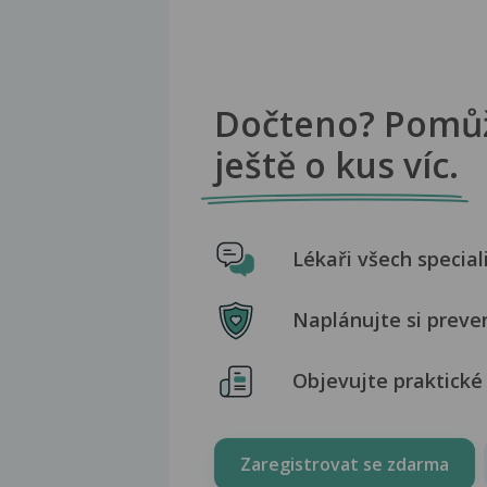
Dočteno? Pomů
ještě o kus víc.
Lékaři všech special
Naplánujte si preve
Objevujte praktické 
Zaregistrovat se zdarma