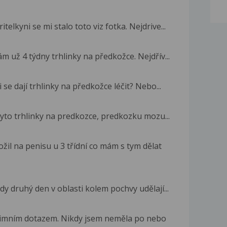
elkyni se mi stalo toto viz fotka. Nejdrive...
m už 4 týdny trhlinky na předkožce. Nejdřív...
 se dají trhlinky na předkožce léčit? Nebo...
yto trhlinky na predkozce, predkozku mozu...
l na penisu u 3 třídní co mám s tym dělat
dy druhý den v oblasti kolem pochvy udělají...
ntimním dotazem. Nikdy jsem neměla po nebo