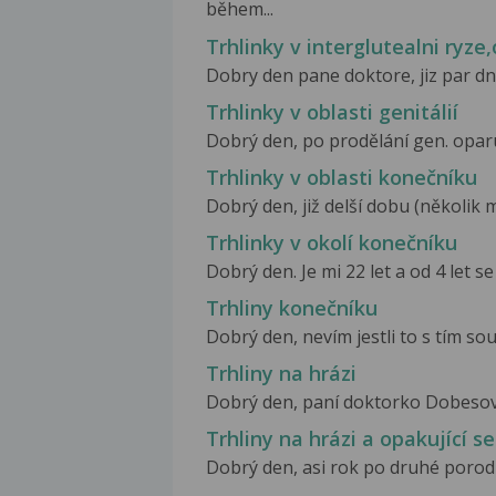
během...
Trhlinky v interglutealni ryze
Dobry den pane doktore, jiz par dni
Trhlinky v oblasti genitálií
Dobrý den, po prodělání gen. oparu s
Trhlinky v oblasti konečníku
Dobrý den, již delší dobu (několik 
Trhlinky v okolí konečníku
Dobrý den. Je mi 22 let a od 4 let se
Trhliny konečníku
Dobrý den, nevím jestli to s tím souv
Trhliny na hrázi
Dobrý den, paní doktorko Dobesova. J
Trhliny na hrázi a opakující s
Dobrý den, asi rok po druhé porodu