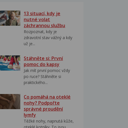
13 situací, kdy je
nutné volat
záchrannou službu
Rozpoznat, kdy je
zdravotní stav vážný a kdy
už je...
Stáhněte si: První
pomoc do kapsy
Jak mít první pomoc vždy
po ruce? Stáhněte si
praktického...
Co pomáhá na oteklé
nohy? Podpořte
správné proudění
lymfy
Těžké nohy, napnutá kůže,
oteklé kotníky. To jsou