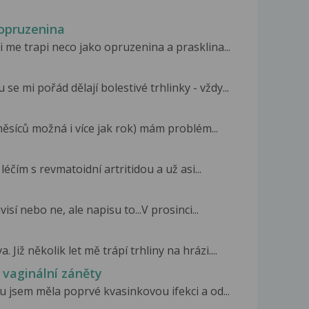
,opruzenina
 me trapi neco jako opruzenina a prasklina...
e mi pořád dělají bolestivé trhlinky - vždy...
měsíců možná i více jak rok) mám problém...
 léčím s revmatoidní artritidou a už asi...
isí nebo ne, ale napisu to...V prosinci...
iž několik let mě trápí trhliny na hrázi....
e vaginální záněty
 jsem měla poprvé kvasinkovou ifekci a od...