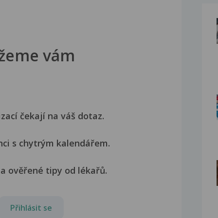
žeme vám
izací čekají na váš dotaz.
nci s chytrým kalendářem.
a ověřené tipy od lékařů.
Přihlásit se