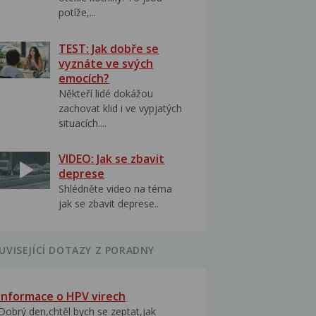
potíže,...
TEST: Jak dobře se
vyznáte ve svých
emocích?
Někteří lidé dokážou
zachovat klid i ve vypjatých
situacích....
VIDEO: Jak se zbavit
deprese
Shlédněte video na téma
jak se zbavit deprese..
UVISEJÍCÍ DOTAZY Z PORADNY
Informace o HPV virech
Dobrý den,chtěl bych se zeptat,jak