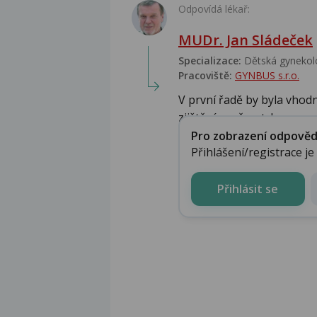
Odpovídá lékař:
MUDr. Jan Sládeček
Specializace:
Dětská gynekolo
Pracoviště:
GYNBUS s.r.o.
V první řadě by byla vhodn
zjištění proč se trh...
Pro zobrazení odpovědi 
Přihlášení/registrace j
Přihlásit se