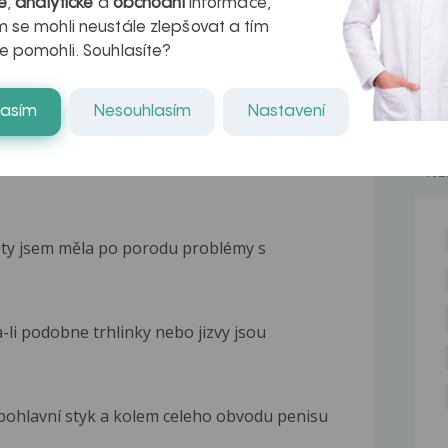
é
,
analytické
a
obchodní
informace,
kteří ji...
 se mohli neustále zlepšovat a tím
e pomohli. Souhlasíte?
lasím
Nesouhlasím
Nastavení
NE
ety jsem měla po porodu problémy s
-li podobne trhlinky nebo jizvy jsou
pohlavní styk a kolem celeho obvodu penisu