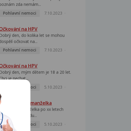
poznám zda nemám...
Pohlavní nemoci
7.10.2023
Očkování na HPV
Dobrý den, do kolika let se mohou
dospělí očkovat na...
Pohlavní nemoci
7.10.2023
Očkování na HPV
Dobrý den, mým dětem je 18 a 20 let.
Chci je nechat...
Pohlavní nemoci
5.10.2023
HPV pozitivní manželka
Dobrý den, manželka po xx letech
přivezla z Východu...
Pohlavní nemoci
5.10.2023