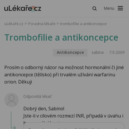
Menu
uLékaře.cz
Poradna lékaře
trombofilie a antikoncepce
Trombofilie a antikoncepce
Antikoncepce
sabina
7.9.2009
Prosím o odborný názor na možnost hormonální či jiné
antikoncepce (tělísko) při trvalém užívání warfarinu
orion. Děkuji
Odpovídá lékař:
Dobrý den, Sabino!
Jste-li v cílovém rozmezí INR, připadá v úvahu i
hormonální kontracepce...