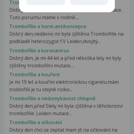
Trombofilie a gravidita
Dobrý den, mám dotaz ohledně Leidenské mutace.
Tuto poruchu máme v rodině....
Trombofilie a horm.antikoncepce
Dobrý den,nedávno mi byla zjištěna Trombofilie na
podkladě heterozygot f.V Leiden,dvojitý...
Trombofilie a koronavirus
Dobrý den, je mi 44 let a před několika lety mi byly
zjištěny trombofilní mutace....
Trombofílie a kouření
Je mi 19 let a kouřím elektronickou cigaretu.mám
troblofílii je tu stejné riziko...
Trombofilie a nedomykavost chlopně
Dobrý den,před 5lety mi byla zjištěna v těhotenství
trombofilie .Leiden mutace...
Trombofilie a očkování
Dobry den chci se zeptat mam jít na očkování na