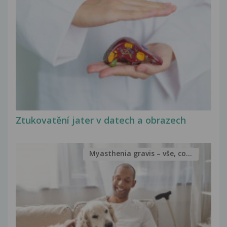
Ztukovatění jater v datech a obrazech
Myasthenia gravis – vše, co...