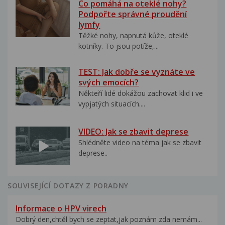
Co pomáhá na oteklé nohy?
Podpořte správné proudění
lymfy
Těžké nohy, napnutá kůže, oteklé
kotníky. To jsou potíže,...
TEST: Jak dobře se vyznáte ve
svých emocích?
Někteří lidé dokážou zachovat klid i ve
vypjatých situacích....
VIDEO: Jak se zbavit deprese
Shlédněte video na téma jak se zbavit
deprese..
SOUVISEJÍCÍ DOTAZY Z PORADNY
Informace o HPV virech
Dobrý den,chtěl bych se zeptat,jak poznám zda nemám...