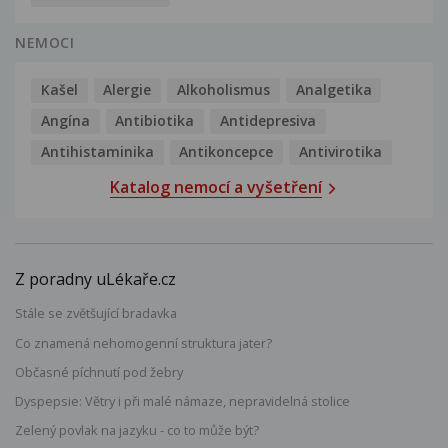
NEMOCI
Kašel
Alergie
Alkoholismus
Analgetika
Angína
Antibiotika
Antidepresiva
Antihistaminika
Antikoncepce
Antivirotika
Katalog nemocí a vyšetření
Z poradny uLékaře.cz
Stále se zvětšující bradavka
Co znamená nehomogenní struktura jater?
Občasné píchnutí pod žebry
Dyspepsie: Větry i při malé námaze, nepravidelná stolice
Zelený povlak na jazyku - co to může být?