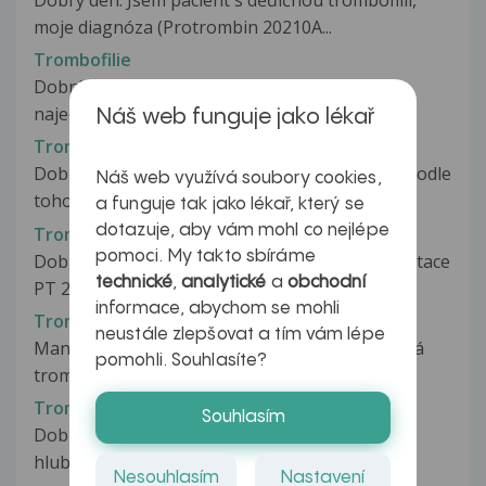
Dobrý den. Jsem pacient s děďičnou trombofilií,
moje diagnóza (Protrombin 20210A...
Trombofilie
Dobrý den, Trpím od 18 let na Trombofílii a z
najednou mi otekla levá noha...
Náš web funguje jako lékař
Trombofilie a aneurysma
Dobrý den, byla mi zjištěna leidenská mutace. Podle
Náš web využívá soubory cookies,
toho, že to znamená větší...
a funguje tak jako lékař, který se
dotazuje, aby vám mohl co nejlépe
Trombofilie a Azalia
pomoci. My takto sbíráme
Dobrý den, byla u mě objevena trombofilie- mutace
technické
,
analytické
a
obchodní
PT 20210A heterozygot a byly...
informace, abychom se mohli
Trombofilie a děti
neustále zlepšovat a tím vám lépe
Manželovi (29 let) byla nedávno zjištěna dědičná
pomohli. Souhlasíte?
trombofilie, Leidenská mutace,...
Trombofilie a dlouhý let
Souhlasím
Dobrý den, prodělala jsem v 17ti letech
hlubokožilní trombózu LHK a plicní...
Nesouhlasím
Nastavení