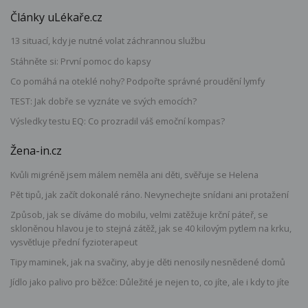
Články uLékaře.cz
13 situací, kdy je nutné volat záchrannou službu
Stáhněte si: První pomoc do kapsy
Co pomáhá na oteklé nohy? Podpořte správné proudění lymfy
TEST: Jak dobře se vyznáte ve svých emocích?
Výsledky testu EQ: Co prozradil váš emoční kompas?
Žena-in.cz
Kvůli migréně jsem málem neměla ani děti, svěřuje se Helena
Pět tipů, jak začít dokonalé ráno. Nevynechejte snídani ani protažení
Způsob, jak se díváme do mobilu, velmi zatěžuje krční páteř, se
skloněnou hlavou je to stejná zátěž, jak se 40 kilovým pytlem na krku,
vysvětluje přední fyzioterapeut
Tipy maminek, jak na svačiny, aby je děti nenosily nesnědené domů
Jídlo jako palivo pro běžce: Důležité je nejen to, co jíte, ale i kdy to jíte