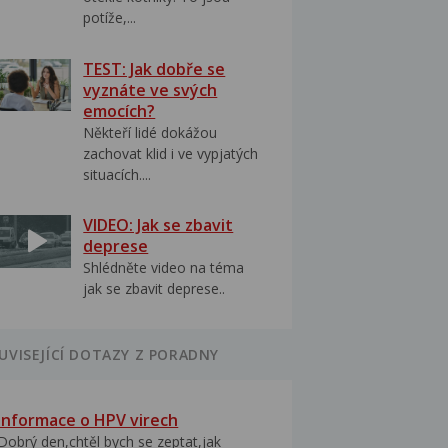
potíže,...
TEST: Jak dobře se
vyznáte ve svých
emocích?
Někteří lidé dokážou
zachovat klid i ve vypjatých
situacích....
VIDEO: Jak se zbavit
deprese
Shlédněte video na téma
jak se zbavit deprese..
UVISEJÍCÍ DOTAZY Z PORADNY
Informace o HPV virech
Dobrý den,chtěl bych se zeptat,jak