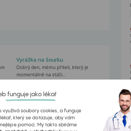
Vyrážka na šourku
mam
Dobrý den, mému příteli, který je
momentálně na stáži...
 ze
Tupá bolest v paži
Dobrý den, paní doktorko, a děkuji
b funguje jako lékař
předem za Vaši radu....
 využívá soubory cookies, a funguje
Bulka na šourku
 lékař, který se dotazuje, aby vám
Dobrý den je mi 17 a asi před měsícem
 nejlépe pomoci. My takto sbíráme
u
jsem si nahmatal...