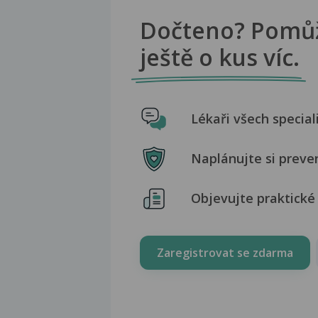
Dočteno? Pomů
ještě o kus víc.
Lékaři všech special
Naplánujte si preve
Objevujte praktické 
Zaregistrovat se zdarma