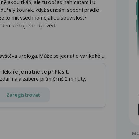
nějakou tkáň, ale tu občas nahmatam i u
duřelý šourek, když sundám spodní prádlo,
ůže to mít všechno nějakou souvislost?
edem děkuji za odpověď.
návštěva urologa. Může se jednat o varikokélu,
lékaře je nutné se přihlásit.
e zdarma a zabere průměrně 2 minuty.
Zaregistrovat
MO