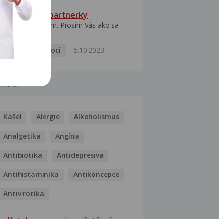
HPV typ 52 u partnerky
Dobrý deň prajem. Prosím Vás ako sa
dá vyliečiť vírus...
Pohlavní nemoci
5.10.2023
MOCI
Kašel
Alergie
Alkoholismus
Analgetika
Angína
Antibiotika
Antidepresiva
Antihistaminika
Antikoncepce
Antivirotika