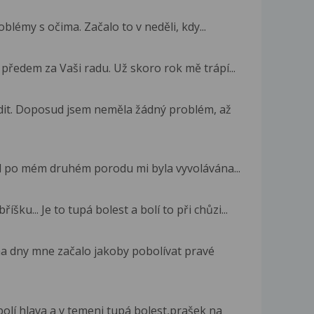
oblémy s očima. Začalo to v neděli, kdy...
předem za Vaši radu. Už skoro rok mě trápí...
dit. Doposud jsem neměla žádný problém, až
l po mém druhém porodu mi byla vyvolávána...
ku... Je to tupá bolest a bolí to při chůzi...
ma dny mne začalo jakoby pobolívat pravé
lí hlava a v temeni tupá bolest,prašek na