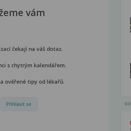
žeme vám
izací čekají na váš dotaz.
nci s chytrým kalendářem.
a ověřené tipy od lékařů.
Přihlásit se
SO