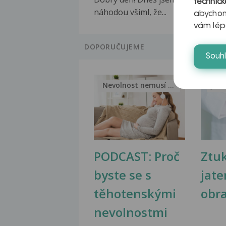
technick
náhodou všiml, že...
abychom
vám lép
DOPORUČUJEME
Souh
Nevolnost nemusí být nutnou...
Jak 
PODCAST: Proč
Ztu
byste se s
jate
těhotenskými
obr
nevolnostmi