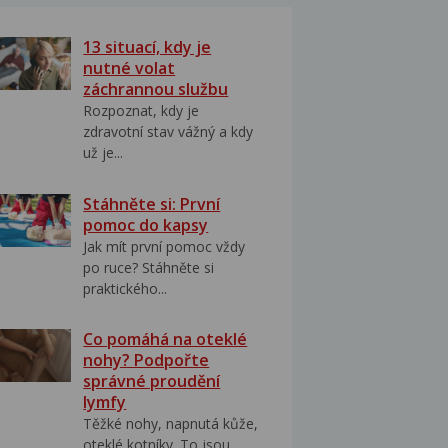
13 situací, kdy je
nutné volat
záchrannou službu
Rozpoznat, kdy je
zdravotní stav vážný a kdy
už je...
Stáhněte si: První
pomoc do kapsy
Jak mít první pomoc vždy
po ruce? Stáhněte si
praktického...
Co pomáhá na oteklé
nohy? Podpořte
správné proudění
lymfy
Těžké nohy, napnutá kůže,
oteklé kotníky. To jsou