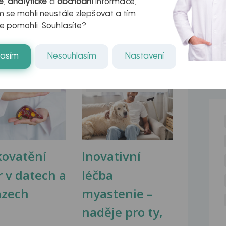
é
,
analytické
a
obchodní
informace,
 se mohli neustále zlepšovat a tím
e pomohli. Souhlasíte?
lasím
Nesouhlasím
Nastavení
na zdravá játra?
Myasthenia gravis – vše, co...
NE
kovatění
Inovativní
r v datech a
léčba
azech
myastenie –
naděje pro ty,