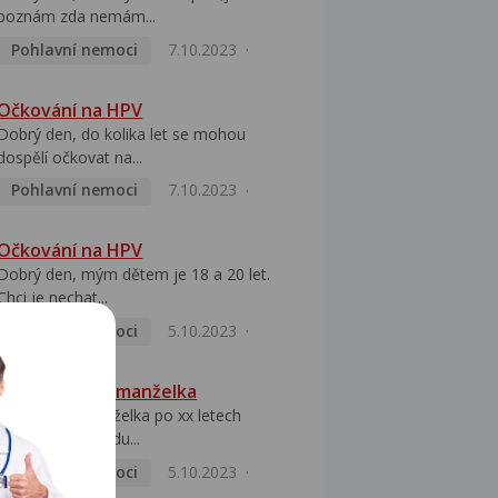
poznám zda nemám...
Pohlavní nemoci
7.10.2023
Očkování na HPV
Dobrý den, do kolika let se mohou
dospělí očkovat na...
Pohlavní nemoci
7.10.2023
Očkování na HPV
Dobrý den, mým dětem je 18 a 20 let.
Chci je nechat...
Pohlavní nemoci
5.10.2023
HPV pozitivní manželka
Dobrý den, manželka po xx letech
přivezla z Východu...
Pohlavní nemoci
5.10.2023