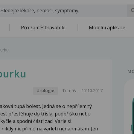
Pro zaměstnavatele
Mobilní aplikace
ourku
šourku
MO
Urologie
Tomáš
17.10.2017
 taková tupá bolest. Jedná se o nepříjemný
lest přestěhuje do třísla, podbřišku nebo
kyčle a spodní části zad. Varle si
nikdy nic přímo na varleti nenahmatam. Jen