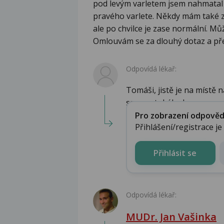
pod levým varletem jsem nahmatal 
pravého varlete. Někdy mám také z
ale po chvilce je zase normální. M
Omlouvám se za dlouhý dotaz a př
Odpovídá lékař:
Tomáši, jistě je na místě 
spermatokélu, h...
Pro zobrazení odpovědi 
Přihlášení/registrace j
Přihlásit se
Odpovídá lékař:
MUDr. Jan Vašinka