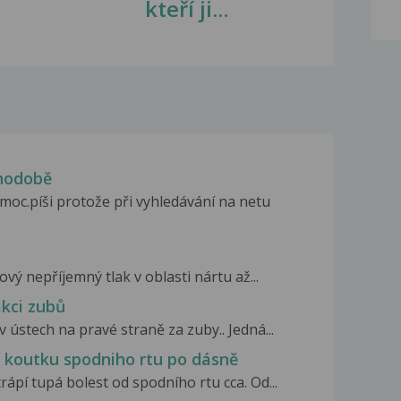
kteří ji...
uhodobě
moc.píši protože při vyhledávání na netu
ový nepříjemný tlak v oblasti nártu až...
akci zubů
v ústech na pravé straně za zuby.. Jedná...
o koutku spodniho rtu po dásně
ápí tupá bolest od spodního rtu cca. Od...