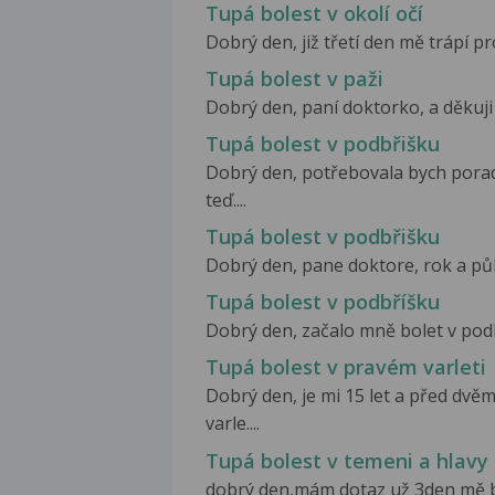
Tupá bolest v okolí očí
Dobrý den, již třetí den mě trápí pr
Tupá bolest v paži
Dobrý den, paní doktorko, a děkuji 
Tupá bolest v podbřišku
Dobrý den, potřebovala bych pora
teď....
Tupá bolest v podbřišku
Dobrý den, pane doktore, rok a pů
Tupá bolest v podbříšku
Dobrý den, začalo mně bolet v podbříš
Tupá bolest v pravém varleti
Dobrý den, je mi 15 let a před dvě
varle....
Tupá bolest v temeni a hlavy
dobrý den,mám dotaz už 3den mě bo