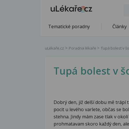
Tematické poradny
Články
uLékaře.cz
Poradna lékaře
Tupá bolest v š
Tupá bolest v 
Dobrý den, již delší dobu mě trápí
pocit u levého varlete, občas se bo
stehna. Jindy mám zase tlak v okolí 
prohmatavam skoro každý den, ale 