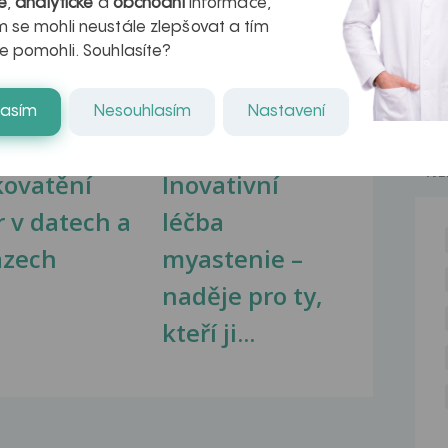
é
,
analytické
a
obchodní
informace,
 se mohli neustále zlepšovat a tím
na zdravá játra?
Myasthenia gravis – vše, co...
e pomohli. Souhlasíte?
lasím
Nesouhlasím
Nastavení
NE
kovatění
Inovativní
r v datech a
léčba
azech
myastenie –
naděje pro ty,
kteří ji...