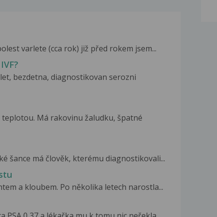
olest varlete (cca rok) již před rokem jsem...
 IVF?
 let, bezdetna, diagnostikovan serozni
 teplotou. Má rakovinu žaludku, špatné
ké šance má člověk, kterému diagnostikovali...
stu
htem a kloubem. Po několika letech narostla...
 PSA 0,37 a lékařka mu k tomu nic neřekla....