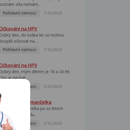
poznám zda nemám...
Pohlavní nemoci
7.10.2023
Očkování na HPV
Dobrý den, do kolika let se mohou
dospělí očkovat na...
Pohlavní nemoci
7.10.2023
Očkování na HPV
Dobrý den, mým dětem je 18 a 20 let.
Chci je nechat...
Pohlavní nemoci
5.10.2023
HPV pozitivní manželka
Dobrý den, manželka po xx letech
přivezla z Východu...
Pohlavní nemoci
5.10.2023