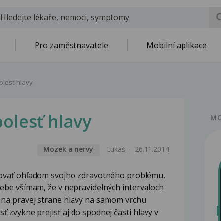
Pro zaměstnavatele
Mobilní aplikace
olesť hlavy
bolesť hlavy
MO
Mozek a nervy
Lukáš
26.11.2014
movať ohľadom svojho zdravotného problému,
sebe všímam, že v nepravidelných intervaloch
 na pravej strane hlavy na samom vrchu
 zvykne prejisť aj do spodnej časti hlavy v