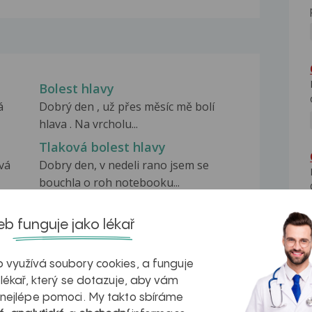
Bolest hlavy
á
Dobrý den , už přes měsíc mě bolí
hlava . Na vrcholu...
Tlaková bolest hlavy
evá
Dobry den, v nedeli rano jsem se
bouchla o roh notebooku...
Bolest hlavy
adní
Měl bych prosím dotaz k prudké
b funguje jako lékař
bodavé bolesti hlavy....
 využívá soubory cookies, a funguje
 lékař, který se dotazuje, aby vám
 nejlépe pomoci. My takto sbíráme