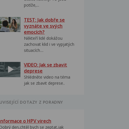
potíže,...
TEST: Jak dobře se
vyznáte ve svých
emocích?
Někteří lidé dokážou
zachovat klid i ve vypjatých
situacích....
VIDEO: Jak se zbavit
deprese
Shlédněte video na téma
jak se zbavit deprese..
UVISEJÍCÍ DOTAZY Z PORADNY
Informace o HPV virech
Dobrý den,chtěl bych se zeptat,jak