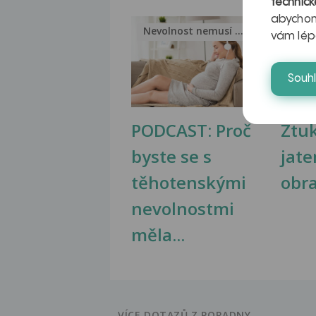
technick
abychom
Nevolnost nemusí být nutnou...
Jak 
vám lép
Souh
PODCAST: Proč
Ztu
byste se s
jate
těhotenskými
obr
nevolnostmi
měla...
VÍCE DOTAZŮ Z PORADNY