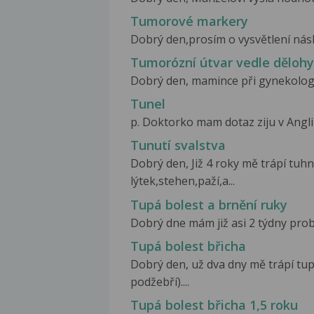
Tumorové markery
Dobrý den,prosím o vysvětlení násle
Tumorózní útvar vedle dělohy
Dobrý den, mamince při gynekologic
Tunel
p. Doktorko mam dotaz ziju v Anglii
Tunutí svalstva
Dobrý den, Již 4 roky mě trápí tuhn
lýtek,stehen,paží,a...
Tupá bolest a brnění ruky
Dobrý dne mám již asi 2 týdny probl
Tupá bolest břicha
Dobrý den, už dva dny mě trápí tup
podžebří)....
Tupá bolest břicha 1,5 roku