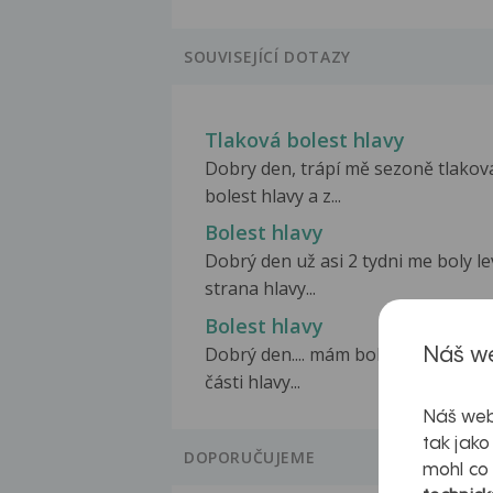
SOUVISEJÍCÍ DOTAZY
Tlaková bolest hlavy
Dobry den, trápí mě sezoně tlakov
bolest hlavy a z...
Bolest hlavy
Dobrý den už asi 2 tydni me boly l
strana hlavy...
Bolest hlavy
Dobrý den.... mám bolesti hlavy v z
Náš we
části hlavy...
Náš web
tak jako
DOPORUČUJEME
mohl co