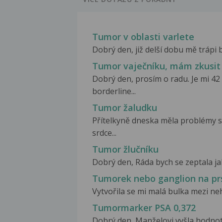
Tumor v oblasti varlete
Dobrý den, již delší dobu mě trápi b
Tumor vaječníku, mám zkusit
Dobrý den, prosím o radu. Je mi 42
borderline...
Tumor žaludku
Přítelkyně dneska měla problémy s
srdce...
Tumor žlučníku
Dobrý den, Ráda bych se zeptala ja
Tumorek nebo ganglion na pr
Vytvořila se mi malá bulka mezi ne
Tumormarker PSA 0,372
Dobrý den, Manželovi vyšla hodnota