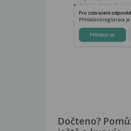
bolest mírná a tupá ...
Pro zobrazení odpovědi 
Přihlášení/registrace j
Přihlásit se
Dočteno? Pomů