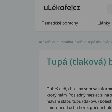
Tematické poradny
Články
uLékaře.cz
Poradna lékaře
Tupá (tlaková) b
Tupá (tlaková) 
Dobrý deň, chcel by som sa infor
ktorý mám. Posledný mesiac si na 
mávam slabú tupú (tlakovú) bolesť
smerom od ucha hore, pričom bolesť