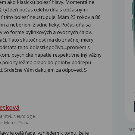
ujem ako klasickú bolesť hlavy. Momentálne
už týždeň počas celého dňa s občasnými
esť táto bolesť neustupuje. Mám 23 rokov a 86
m a neberiem žiadne lieky. Počas dňa sa
y vo forme bylinkových a ovocných čajov.
ači. Táto skutočnosť ma do značnej miery
dstata tejto bolesti spočíva....problém s
kom, psychické napätie respektívne iný vážny
do polohy ležmo alebo do polohy podrepu
ti. Srdečne Vám ďakujem za odpoveď. S
etková
ařství‎, Neurologie
e Motol, Praha
MO
lavy je celá řada, vzhledem k tomu, že je