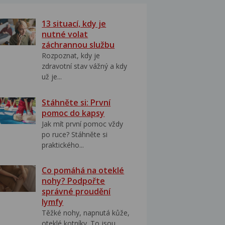
13 situací, kdy je
nutné volat
záchrannou službu
Rozpoznat, kdy je
zdravotní stav vážný a kdy
už je...
Stáhněte si: První
pomoc do kapsy
Jak mít první pomoc vždy
po ruce? Stáhněte si
praktického...
Co pomáhá na oteklé
nohy? Podpořte
správné proudění
lymfy
Těžké nohy, napnutá kůže,
oteklé kotníky. To jsou