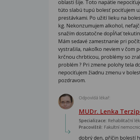
oblasti šije. Toto napätie nepociť
túto slabú tupú bolesť pociťujem 
prestávkami. Po užití lieku na bol
kg. Nekonzumujem alkohol, nefajčí
snažím dostatočne dopĺňať tekutin
Mám sedavé zamestnanie pri počít
vystrašila, nakoľko neviem v čom po
krčnou chrbticou, problémy so zra
problém ? Pri zmene polohy tela 
nepociťujem žiadnu zmenu v boles
pozdravom.
Odpovídá lékař:
MUDr. Lenka Terzip
Specializace:
Rehabilitační lék
Pracoviště:
Fakultní nemocnic
dobrý den, příčin bolestí h