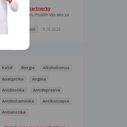
HPV typ 52 u partnerky
Dobrý deň prajem. Prosím Vás ako sa
dá vyliečiť vírus...
Pohlavní nemoci
5.10.2023
MOCI
Kašel
Alergie
Alkoholismus
Analgetika
Angína
Antibiotika
Antidepresiva
Antihistaminika
Antikoncepce
Antivirotika