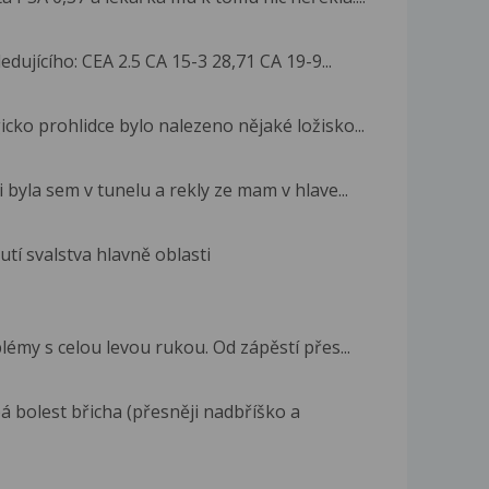
dujícího: CEA 2.5 CA 15-3 28,71 CA 19-9...
ko prohlidce bylo nalezeno nějaké ložisko...
 byla sem v tunelu a rekly ze mam v hlave...
utí svalstva hlavně oblasti
émy s celou levou rukou. Od zápěstí přes...
á bolest břicha (přesněji nadbříško a