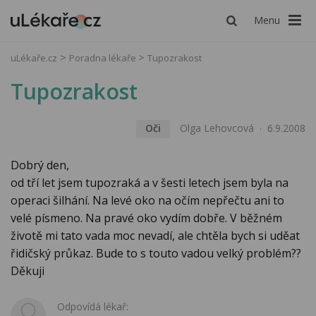
Menu
uLékaře.cz
Poradna lékaře
Tupozrakost
Tupozrakost
Oči
Olga Lehovcová
6.9.2008
Dobrý den,
od tří let jsem tupozraká a v šesti letech jsem byla na
operaci šilhání. Na levé oko na očím nepřečtu ani to
velé písmeno. Na pravé oko vydím dobře. V běžném
životě mi tato vada moc nevadí, ale chtěla bych si uděat
řidičský průkaz. Bude to s touto vadou velký problém??
Děkuji
Odpovídá lékař: