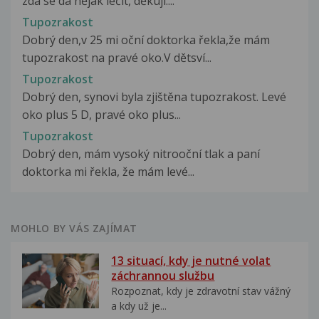
zda se dá nějak léčit, děkuji....
Tupozrakost
Dobrý den,v 25 mi oční doktorka řekla,že mám
tupozrakost na pravé oko.V dětsví...
Tupozrakost
Dobrý den, synovi byla zjištěna tupozrakost. Levé
oko plus 5 D, pravé oko plus...
Tupozrakost
Dobrý den, mám vysoký nitrooční tlak a paní
doktorka mi řekla, že mám levé...
MOHLO BY VÁS ZAJÍMAT
13 situací, kdy je nutné volat
záchrannou službu
Rozpoznat, kdy je zdravotní stav vážný
a kdy už je...