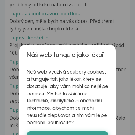
problemy od krku nahoru.Zacalo to...
Tupí tlak pod pravou lopatkou
Dobrý den, měla bych na vás dotaz. Před třemi
týdny jsem měla chřipku. která...
Tupost končetin
Přeji hezký jarní den , můj problém vznikl asi předd
10ti lety mám takový nepříjemný...
Náš web funguje jako lékař
Tupozrakost
Dobrý den, ráda bych požádala o informaci. Partner
Náš web využívá soubory cookies,
včera navštívil očního lékaře...
a funguje tak jako lékař, který se
Tupozrakost
dotazuje, aby vám mohl co nejlépe
Dobrý den, mám tupozrakost a chtěla bych se
pomoci. My takto sbíráme
zeptat jestli mám nárok na příspěvek...
technické
,
analytické
a
obchodní
informace, abychom se mohli
Tupozrakost
neustále zlepšovat a tím vám lépe
Dobrý den pane doktore. Mám na vás dotaz. Začalo
pomohli. Souhlasíte?
mi šilhat jedno oko . Ale když...
Tupozrakost