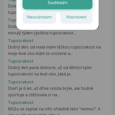
Souhlasím
Dobrý den, moje dvouletá dcera je léčena pro
tupozrakost levého oka, pravé...
Nesouhlasím
Nastavení
Tupozrakost
Dobrý den, mému skoro čtyřletému synovi byla
minulý týden zjistěna tupozrakost...
Tupozrakost
Dobrý den. od mala mám těžkou tupozrakost na
moje levé oko.mám to vrozené a...
Tupozrakost
Dobrý den pane doktore, už od dětství tpím
tupozrakosti na levé oko. Jaká je...
Tupozrakost
Dceři je 6 let, už dříve nosila brýle, ale hodně
sportuje a ztěžovala si na...
Tupozrakost
Můžu se zeptat na info ohledně této "nemoci". A