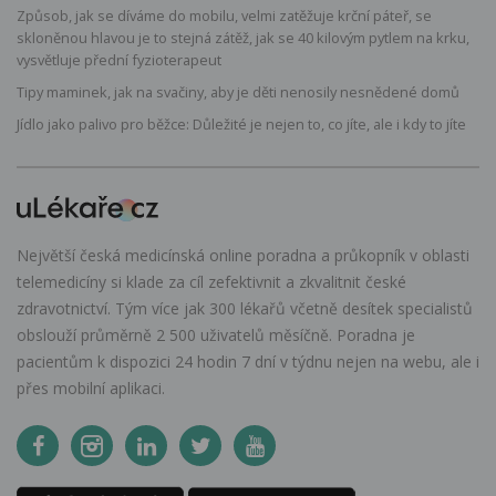
Způsob, jak se díváme do mobilu, velmi zatěžuje krční páteř, se
skloněnou hlavou je to stejná zátěž, jak se 40 kilovým pytlem na krku,
vysvětluje přední fyzioterapeut
Tipy maminek, jak na svačiny, aby je děti nenosily nesnědené domů
Jídlo jako palivo pro běžce: Důležité je nejen to, co jíte, ale i kdy to jíte
Největší česká medicínská online poradna a průkopník v oblasti
telemedicíny si klade za cíl zefektivnit a zkvalitnit české
zdravotnictví. Tým více jak 300 lékařů včetně desítek specialistů
obslouží průměrně 2 500 uživatelů měsíčně. Poradna je
pacientům k dispozici 24 hodin 7 dní v týdnu nejen na webu, ale i
přes mobilní aplikaci.