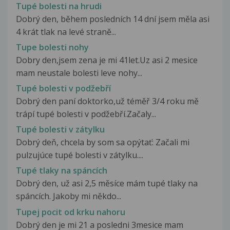
Tupé bolesti na hrudi
Dobrý den, během posledních 14 dní jsem měla asi
4 krát tlak na levé straně...
Tupe bolesti nohy
Dobry den,jsem zena je mi 41let.Uz asi 2 mesice
mam neustale bolesti leve nohy...
Tupé bolesti v podžebří
Dobrý den paní doktorko,už téměř 3/4 roku mě
trápí tupé bolesti v podžebří.Začaly...
Tupé bolesti v zátylku
Dobrý deň, chcela by som sa opýtať: Začali mi
pulzujúce tupé bolesti v zátylku....
Tupé tlaky na spáncích
Dobrý den, už asi 2,5 měsíce mám tupé tlaky na
spáncích. Jakoby mi někdo...
Tupej pocit od krku nahoru
Dobrý den je mi 21 a posledni 3mesice mam