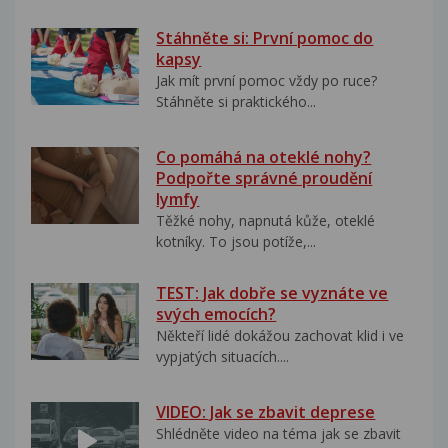
Stáhněte si: První pomoc do
kapsy
Jak mít první pomoc vždy po ruce?
Stáhněte si praktického...
Co pomáhá na oteklé nohy?
Podpořte správné proudění
lymfy
Těžké nohy, napnutá kůže, oteklé
kotníky. To jsou potíže,...
TEST: Jak dobře se vyznáte ve
svých emocích?
Někteří lidé dokážou zachovat klid i ve
vypjatých situacích....
VIDEO: Jak se zbavit deprese
Shlédněte video na téma jak se zbavit