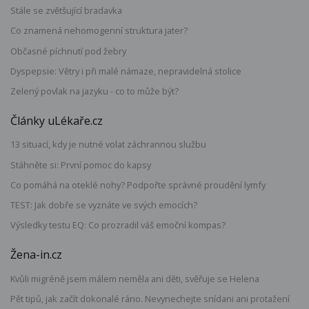
Stále se zvětšující bradavka
Co znamená nehomogenní struktura jater?
Občasné píchnutí pod žebry
Dyspepsie: Větry i při malé námaze, nepravidelná stolice
Zelený povlak na jazyku - co to může být?
Články uLékaře.cz
13 situací, kdy je nutné volat záchrannou službu
Stáhněte si: První pomoc do kapsy
Co pomáhá na oteklé nohy? Podpořte správné proudění lymfy
TEST: Jak dobře se vyznáte ve svých emocích?
Výsledky testu EQ: Co prozradil váš emoční kompas?
Žena-in.cz
Kvůli migréně jsem málem neměla ani děti, svěřuje se Helena
Pět tipů, jak začít dokonalé ráno. Nevynechejte snídani ani protažení