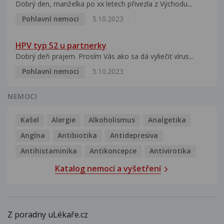
Dobrý den, manželka po xx letech přivezla z Východu...
Pohlavní nemoci
5.10.2023
HPV typ 52 u partnerky
Dobrý deň prajem. Prosím Vás ako sa dá vyliečiť vírus...
Pohlavní nemoci
5.10.2023
NEMOCI
Kašel
Alergie
Alkoholismus
Analgetika
Angína
Antibiotika
Antidepresiva
Antihistaminika
Antikoncepce
Antivirotika
Katalog nemocí a vyšetření
Z poradny uLékaře.cz