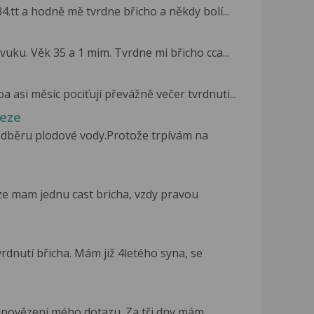
4.tt a hodně mě tvrdne břicho a někdy bolí...
vuku. Věk 35 a 1 mim. Tvrdne mi břicho cca...
a asi měsíc pociťují převážně večer tvrdnuti...
teze
odběru plodové vody.Protože trpívám na
ze mam jednu cast bricha, vzdy pravou
rdnutí břicha. Mám již 4letého syna, se
u
dpovězení mého dotazu. Za tři dny mám