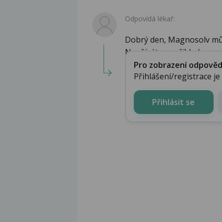
Odpovídá lékař:
Dobrý den, Magnosolv můž
Neužíváte například n...
Pro zobrazení odpovědi 
Přihlášení/registrace j
Přihlásit se