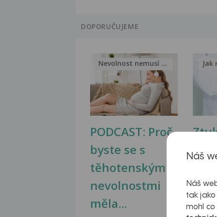
DOPORUČUJEME
Nevolnost nemusí být nutnou...
Jak 
PODCAST: Proč
Ztu
byste se s
jate
Náš we
těhotenskými
obr
nevolnostmi
Náš web
tak jako
měla...
mohl co