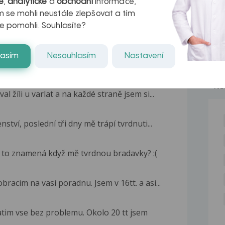
é
,
analytické
a
obchodní
informace,
 se mohli neustále zlepšovat a tím
e pomohli. Souhlasíte?
lasím
Nesouhlasím
Nastavení
NE
 žíli u varlat a na každé straně jsem si...
tví, poslední tři dny mě trápí tvrdnuti...
o to znamená když mě tvrdnou bradavky? :(
racim na vasi poradnu. Jsem v 16tt. a asi...
zatim vse bez problemu. Okolo 20 tt jsem