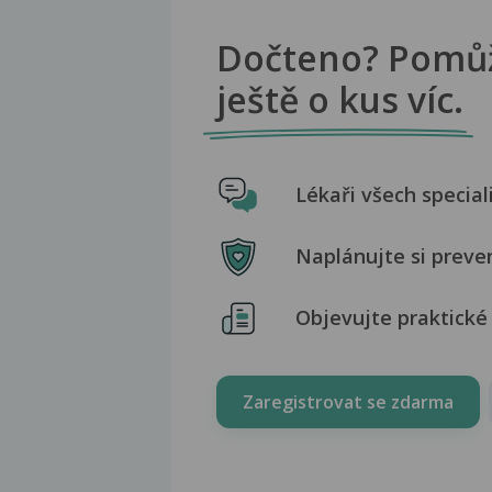
Dočteno? Pomů
ještě o kus víc.
Lékaři všech special
Naplánujte si preve
Objevujte praktické 
Zaregistrovat se zdarma