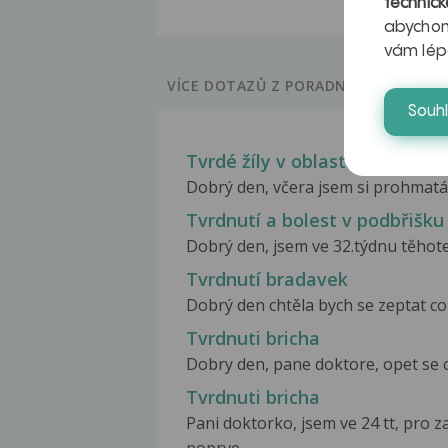
technick
abychom
vám lép
VÍCE DOTAZŮ Z PORADNY
Souh
Tvrdé žíly v oblasti varlat
Dobrý den, včera jsem si prohmatával
Tvrdnutí a bolest v podbřišku
Dobrý den, jsem ve 32.týdnu těhotens
Tvrdnutí bradavek
Dobrý den chtěla bych se zeptat c
Tvrdnuti bricha
Dobry den, pane doktore, opet se ob
Tvrdnuti bricha
Pani doktorko, jsem ve 24 tt, pro 