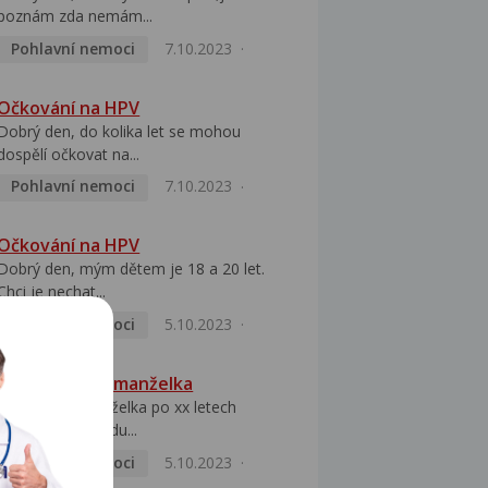
poznám zda nemám...
Pohlavní nemoci
7.10.2023
Očkování na HPV
Dobrý den, do kolika let se mohou
dospělí očkovat na...
Pohlavní nemoci
7.10.2023
Očkování na HPV
Dobrý den, mým dětem je 18 a 20 let.
Chci je nechat...
Pohlavní nemoci
5.10.2023
HPV pozitivní manželka
Dobrý den, manželka po xx letech
přivezla z Východu...
Pohlavní nemoci
5.10.2023