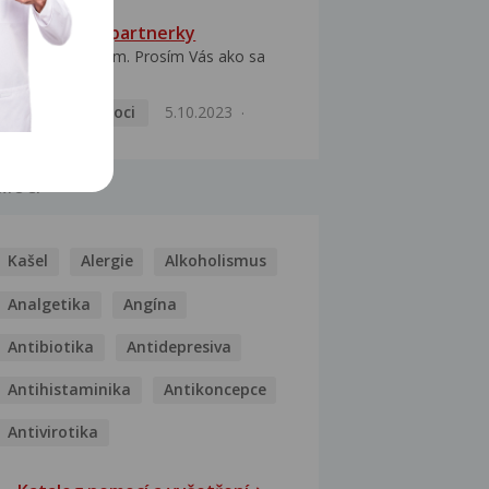
HPV typ 52 u partnerky
Dobrý deň prajem. Prosím Vás ako sa
dá vyliečiť vírus...
Pohlavní nemoci
5.10.2023
MOCI
Kašel
Alergie
Alkoholismus
Analgetika
Angína
Antibiotika
Antidepresiva
Antihistaminika
Antikoncepce
Antivirotika