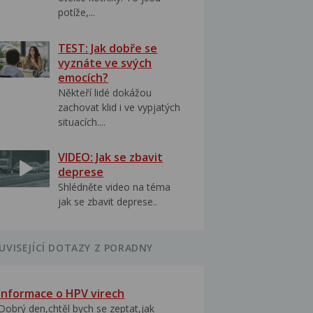
potíže,...
TEST: Jak dobře se
vyznáte ve svých
emocích?
Někteří lidé dokážou
zachovat klid i ve vypjatých
situacích....
VIDEO: Jak se zbavit
deprese
Shlédněte video na téma
jak se zbavit deprese..
UVISEJÍCÍ DOTAZY Z PORADNY
Informace o HPV virech
Dobrý den,chtěl bych se zeptat,jak