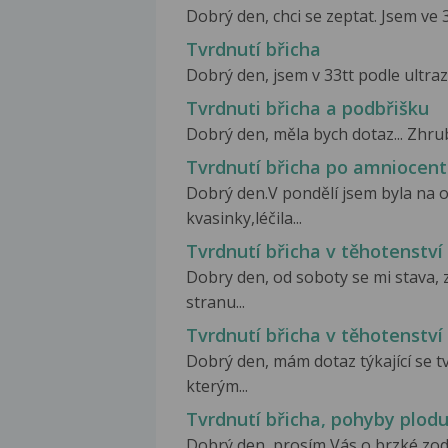
Dobrý den, chci se zeptat. Jsem ve 3
Tvrdnutí břicha
Dobrý den, jsem v 33tt podle ultraz
Tvrdnuti břicha a podbřišku
Dobrý den, měla bych dotaz... Zhrub
Tvrdnutí břicha po amniocen
Dobrý den.V pondělí jsem byla na 
kvasinky,léčila...
Tvrdnutí břicha v těhotenství
Dobry den, od soboty se mi stava, 
stranu...
Tvrdnutí břicha v těhotenství
Dobrý den, mám dotaz týkající se tv
kterým...
Tvrdnutí břicha, pohyby plod
Dobrý den, prosím Vás o brzké zo