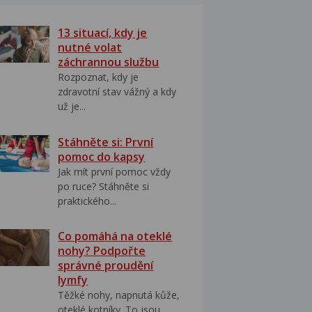
13 situací, kdy je
nutné volat
záchrannou službu
Rozpoznat, kdy je
zdravotní stav vážný a kdy
už je...
Stáhněte si: První
pomoc do kapsy
Jak mít první pomoc vždy
po ruce? Stáhněte si
praktického...
Co pomáhá na oteklé
nohy? Podpořte
správné proudění
lymfy
Těžké nohy, napnutá kůže,
oteklé kotníky. To jsou