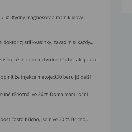
ru jiz 3tydny magnosolv a mam klidovy
doktor zjistil kvasinky, zavadim si kazdy...
ství, už dlouho mi tvrdne břicho, ale pouze...
plnit že injekce metoject50 beru již delší...
ruhé těhotná, ve 26.tt. Doma mám roční
dost často břicho, jsem ve 30 tt. Břicho...