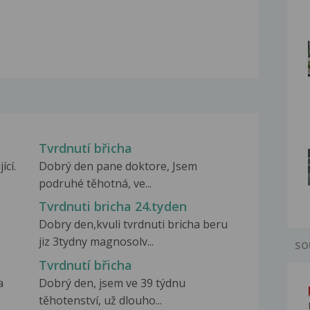
Tvrdnutí břicha
ící.
Dobrý den pane doktore, Jsem
podruhé těhotná, ve...
Tvrdnuti bricha 24.tyden
Dobry den,kvuli tvrdnuti bricha beru
jiz 3tydny magnosolv...
SO
Tvrdnutí břicha
a
Dobrý den, jsem ve 39 týdnu
těhotenství, už dlouho...