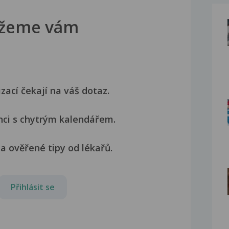
žeme vám
izací čekají na váš dotaz.
nci s chytrým kalendářem.
a ověřené tipy od lékařů.
Přihlásit se