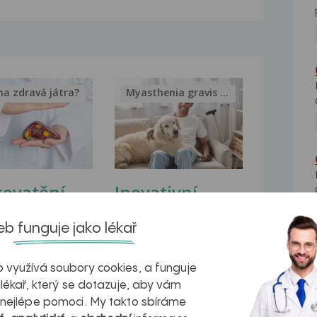
na zdravá játra?
Myasthenia gravis – vše, co...
kovatění
Inovativní
r v datech a
léčba
b funguje jako lékař
azech
myastenie –
naděje pro ty,
 využívá soubory cookies, a funguje
 lékař, který se dotazuje, aby vám
kteří ji...
 nejlépe pomoci. My takto sbíráme