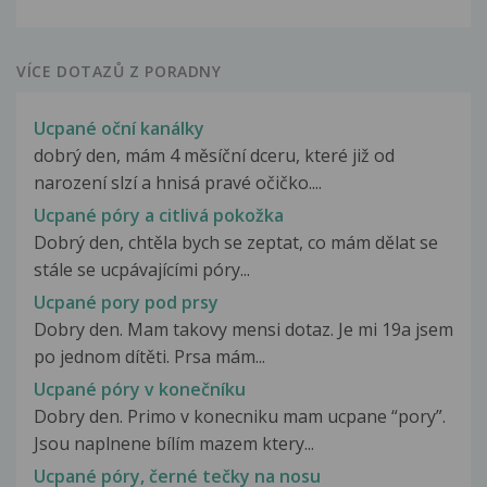
VÍCE DOTAZŮ Z PORADNY
Ucpané oční kanálky
dobrý den, mám 4 měsíční dceru, které již od
narození slzí a hnisá pravé očičko....
Ucpané póry a citlivá pokožka
Dobrý den, chtěla bych se zeptat, co mám dělat se
stále se ucpávajícími póry...
Ucpané pory pod prsy
Dobry den. Mam takovy mensi dotaz. Je mi 19a jsem
po jednom dítěti. Prsa mám...
Ucpané póry v konečníku
Dobry den. Primo v konecniku mam ucpane “pory”.
Jsou naplnene bílím mazem ktery...
Ucpané póry, černé tečky na nosu