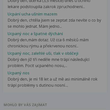
Dobry den, dcerka (3,5 mesice) dnes u ocniho
lekare podstoupila zakrok zpruchodneni...
Ucpání ucha ušním mazem
Dobrý den, chtěla jsem se zeptat zda nevíte o co by
se mohlo jednat. Mám jedno...
Ucpaný noc a špatné dýchání
Dobrý den,mám dotaz. Už cca 6 měsíců mám
chronickou rýmu a překrvenou nosní...
Ucpaný noc, zalehlé uši, tlak v obličeji
Dobrý den již tři neděle mne trápí následující
problém. Pocit ucpaného nosu,...
Ucpaný nos
Dobrý den, je mi 18 let a už mě asi minimálně rok
trápí problémy s dutinou nosní....
MOHLO BY VÁS ZAJÍMAT