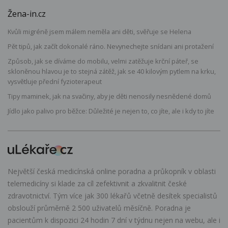
Žena-in.cz
Kvůli migréně jsem málem neměla ani děti, svěřuje se Helena
Pět tipů, jak začít dokonalé ráno. Nevynechejte snídani ani protažení
Způsob, jak se díváme do mobilu, velmi zatěžuje krční páteř, se
skloněnou hlavou je to stejná zátěž, jak se 40 kilovým pytlem na krku,
vysvětluje přední fyzioterapeut
Tipy maminek, jak na svačiny, aby je děti nenosily nesnědené domů
Jídlo jako palivo pro běžce: Důležité je nejen to, co jíte, ale i kdy to jíte
Největší česká medicínská online poradna a průkopník v oblasti
telemedicíny si klade za cíl zefektivnit a zkvalitnit české
zdravotnictví. Tým více jak 300 lékařů včetně desítek specialistů
obslouží průměrně 2 500 uživatelů měsíčně. Poradna je
pacientům k dispozici 24 hodin 7 dní v týdnu nejen na webu, ale i