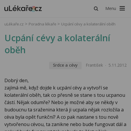
Menu
uLékaře.cz
Poradna lékaře
Ucpání cévy a kolaterální oběh
Ucpání cévy a kolaterální
oběh
Srdce a cévy
František
5.11.2012
Dobrý den,
zajímá mě, když dojde k ucpání cévy a vytvoří se
kolaterální oběh, tak co přesně se stane s tou ucpanou
částí. Nějak odumře? Nebo je možné aby se někdy v
budoucnu ta sraženina která ji ucpala nějak rozložila a
céva byla opět funkční? A co pak nastane s tou nově
vytvořenou cévou, ta zanikne nebo bude fungovat dál a