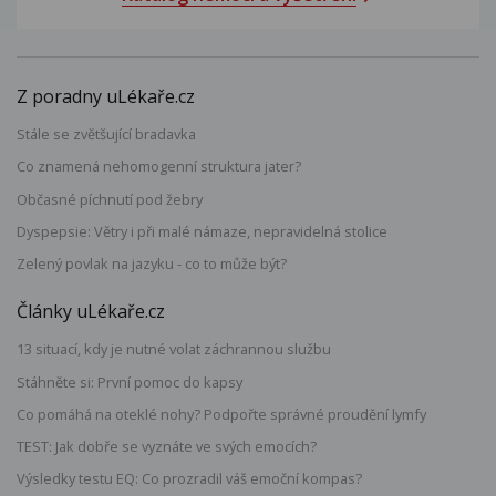
Z poradny uLékaře.cz
Stále se zvětšující bradavka
Co znamená nehomogenní struktura jater?
Občasné píchnutí pod žebry
Dyspepsie: Větry i při malé námaze, nepravidelná stolice
Zelený povlak na jazyku - co to může být?
Články uLékaře.cz
13 situací, kdy je nutné volat záchrannou službu
Stáhněte si: První pomoc do kapsy
Co pomáhá na oteklé nohy? Podpořte správné proudění lymfy
TEST: Jak dobře se vyznáte ve svých emocích?
Výsledky testu EQ: Co prozradil váš emoční kompas?