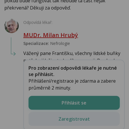
pokud bude fungovat tak nebude ta část nějak
překrvená? Děkuji za odpověď.
Odpovídá lékař:
MUDr. Milan Hrubý
Specializace:
Nefrologie
Vážený pane Františku, všechny lidské buňky
potřebují k životu kyslík a energii. Bez kysl...
Pro zobrazení odpovědi lékaře je nutné
se přihlásit.
Přihlášení/registrace je zdarma a zabere
průměrně 2 minuty.
Přihlásit se
Zaregistrovat