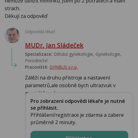
nemůže ublížit miminku. Jsem po 2 potratech a mám
strach.
Děkuji za odpověď
Odpovídá lékař:
MUDr. Jan Sládeček
Specializace:
Dětská gynekologie, Gynekologie,
Porodnictví
Pracoviště:
GYNBUS s.r.o.
Zálěží na druhu přístroje a nastavení
parametrů,ale osobně bych ultrazvuk v
graviditě ned...
Pro zobrazení odpovědi lékaře je nutné
se přihlásit.
Přihlášení/registrace je zdarma a zabere
průměrně 2 minuty.