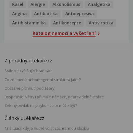
Kašel
Alergie
Alkoholismus
Analgetika
Angína
Antibiotika
Antidepresiva
Antihistaminika
Antikoncepce
Antivirotika
Katalog nemocí a vyšetření
Z poradny uLékaře.cz
Stále se zvětšující bradavka
Co znamená nehomogenní struktura jater?
Občasné píchnutí pod žebry
Dyspepsie: Větry i při malé námaze, nepravidelná stolice
Zelený povlak na jazyku - co to může být?
Články uLékaře.cz
13 situací, kdy je nutné volat záchrannou službu