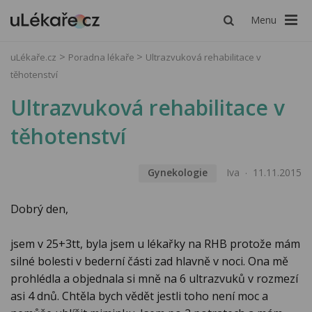
Menu
uLékaře.cz
Poradna lékaře
Ultrazvuková rehabilitace v
těhotenství
Ultrazvuková rehabilitace v
těhotenství
Gynekologie
Iva
11.11.2015
Dobrý den,
jsem v 25+3tt, byla jsem u lékařky na RHB protože mám
silné bolesti v bederní části zad hlavně v noci. Ona mě
prohlédla a objednala si mně na 6 ultrazvuků v rozmezí
asi 4 dnů. Chtěla bych vědět jestli toho není moc a