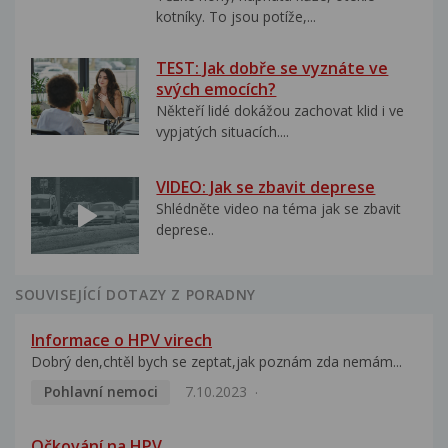
kotníky. To jsou potíže,...
TEST: Jak dobře se vyznáte ve
svých emocích?
Někteří lidé dokážou zachovat klid i ve
vypjatých situacích....
VIDEO: Jak se zbavit deprese
Shlédněte video na téma jak se zbavit
deprese..
SOUVISEJÍCÍ DOTAZY Z PORADNY
Informace o HPV virech
Dobrý den,chtěl bych se zeptat,jak poznám zda nemám...
Pohlavní nemoci
7.10.2023
Očkování na HPV