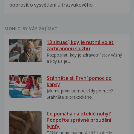
poprosit o vysvětlení ultrazvukového...
MOHLO BY VÁS ZAJÍMAT
13 situací, kdy je nutné volat
záchrannou službu
Rozpoznat, kdy je zdravotní stav vážný
a kdy už je...
Stáhněte si: První pomoc do
kapsy
Jak mít první pomoc vždy po ruce?
Stáhněte si praktického...
Co pomáhá na oteklé nohy?
Podpořte správné proudění
lymfy
Těžké nohy, napnutá kůže, oteklé