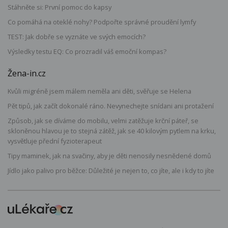
Stáhněte si: První pomoc do kapsy
Co pomáhá na oteklé nohy? Podpořte správné proudění lymfy
TEST: Jak dobře se vyznáte ve svých emocích?
Výsledky testu EQ: Co prozradil váš emoční kompas?
Žena-in.cz
Kvůli migréně jsem málem neměla ani děti, svěřuje se Helena
Pět tipů, jak začít dokonalé ráno. Nevynechejte snídani ani protažení
Způsob, jak se díváme do mobilu, velmi zatěžuje krční páteř, se
skloněnou hlavou je to stejná zátěž, jak se 40 kilovým pytlem na krku,
vysvětluje přední fyzioterapeut
Tipy maminek, jak na svačiny, aby je děti nenosily nesnědené domů
Jídlo jako palivo pro běžce: Důležité je nejen to, co jíte, ale i kdy to jíte