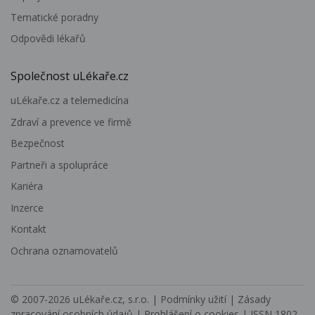
Tematické poradny
Odpovědi lékařů
Společnost uLékaře.cz
uLékaře.cz a telemedicína
Zdraví a prevence ve firmě
Bezpečnost
Partneři a spolupráce
Kariéra
Inzerce
Kontakt
Ochrana oznamovatelů
© 2007-2026
uLékaře.cz, s.r.o.
|
Podmínky užití
|
Zásady
zpracování osobních údajů
|
Prohlášení o cookies
| ISSN 1802-