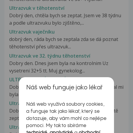
Ultrazvuk v těhotenství
Dobrý den, chtěla bych se zeptat. Jsem ve 38 týdnu
a podle ultrazvuku bylo zjištěno,...
Ultrazvuk vaječníku
dobrý den, ráda bych se zeptala zda se dá poznat
těhotenství přes ultrazvuk...
Ultrazvuk ve 32. týdnu těhotenství
Dobry den. Dnes jsem byla na kontrolnim Uz
vysetreni 32+5 tt. Muj gynekolog...
ULTRAZVUKOVÁ KOSTNÍ DENZITOMETRIE
Dobrý den, při vyšetření přístrojem CUBAClinical mi
Náš web funguje jako lékař
byla naměřeny hodnoty 186%Exp,...
Ultrazvuková liposukce
Náš web využívá soubory cookies,
Dobrý den, děkuji za odpověď. Ráda bych se ještě
a funguje tak jako lékař, který se
zeptala, mám drátek u pravé...
dotazuje, aby vám mohl co nejlépe
pomoci. My takto sbíráme
Ultrazvuková liposukce
technické
,
analytické
a
obchodní