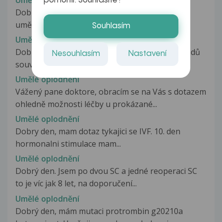
pomohli. Souhlasíte?
Dobrý den chci se zeptat ráda bych se nechala
uměle oplodnit,mam stálého přítele...
Souhlasím
Umělé oplodnění
Dobrý den. Nemáte zkušenost s úhradou nákladů
Nesouhlasím
Nastavení
související s IVF od zdravotní...
Umělé oplodnění
Vážený pane doktore, obracím se na Vás s dotazem
ohledně možnosti léčby u prokázané...
Umělé oplodnění
Dobry den, mam dotaz tykajici se IVF. 10. den
hormonalni stimulace mam...
Umělé oplodnění
Dobrý den. Jsem po dvou SC a jedné reoperaci SC
to je víc jak 8 let, na doporučení...
Umělé oplodnění
Dobrý den, mám mutaci protrombin g20210a