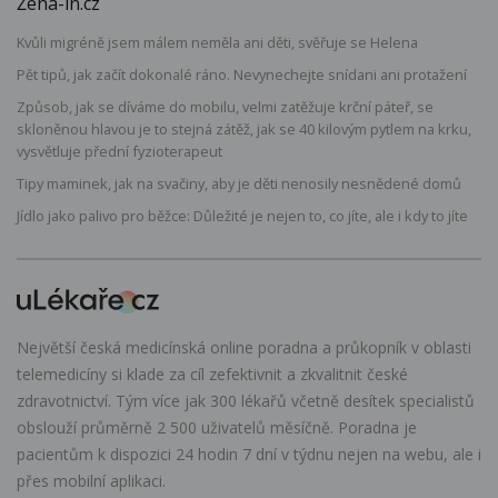
Žena-in.cz
Kvůli migréně jsem málem neměla ani děti, svěřuje se Helena
Pět tipů, jak začít dokonalé ráno. Nevynechejte snídani ani protažení
Způsob, jak se díváme do mobilu, velmi zatěžuje krční páteř, se
skloněnou hlavou je to stejná zátěž, jak se 40 kilovým pytlem na krku,
vysvětluje přední fyzioterapeut
Tipy maminek, jak na svačiny, aby je děti nenosily nesnědené domů
Jídlo jako palivo pro běžce: Důležité je nejen to, co jíte, ale i kdy to jíte
Největší česká medicínská online poradna a průkopník v oblasti
telemedicíny si klade za cíl zefektivnit a zkvalitnit české
zdravotnictví. Tým více jak 300 lékařů včetně desítek specialistů
obslouží průměrně 2 500 uživatelů měsíčně. Poradna je
pacientům k dispozici 24 hodin 7 dní v týdnu nejen na webu, ale i
přes mobilní aplikaci.