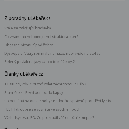
Z poradny uLékaře.cz
Stále se zvětšující bradavka
Co znamená nehomogenní struktura jater?
Občasné píchnutí pod žebry
Dyspepsie: Větry i při malé námaze, nepravidelná stolice
Zelený povlak na jazyku - co to může být?
Články uLékaře.cz
13 situací, kdy je nutné volat záchrannou službu
Stáhněte si: První pomoc do kapsy
Co pomáhá na oteklé nohy? Podpořte správné proudění lymfy
TEST: Jak dobře se vyznáte ve svých emocích?
Výsledky testu EQ: Co prozradil váš emoční kompas?