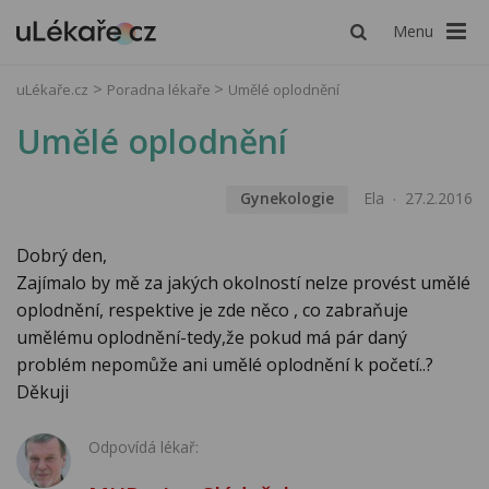
Menu
uLékaře.cz
Poradna lékaře
Umělé oplodnění
Umělé oplodnění
Gynekologie
Ela
27.2.2016
Dobrý den,
Zajímalo by mě za jakých okolností nelze provést umělé
oplodnění, respektive je zde něco , co zabraňuje
umělému oplodnění-tedy,že pokud má pár daný
problém nepomůže ani umělé oplodnění k početí..?
Děkuji
Odpovídá lékař: