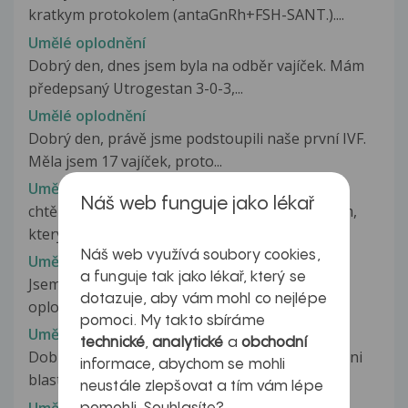
kratkym protokolem (antaGnRh+FSH-SANT.)....
Umělé oplodnění
Dobrý den, dnes jsem byla na odběr vajíček. Mám
předepsaný Utrogestan 3-0-3,...
Umělé oplodnění
Dobrý den, právě jsme podstoupili naše první IVF.
Měla jsem 17 vajíček, proto...
Umělé oplodnění
Náš web funguje jako lékař
chtěla bych si domluvit nějaký termín, s lékarem,
který provádí umělé oplodnění....
Náš web využívá soubory cookies,
Umělé oplodnění
a funguje tak jako lékař, který se
Jsem po prvním neúspěšném pokusu umělého
dotazuje, aby vám mohl co nejlépe
oplodnění (ET), vajíčko se neujalo....
pomoci. My takto sbíráme
Umělé oplodnění
technické
,
analytické
a
obchodní
Dobry den pane doktore.jsem po ket.7,02.5 denni
informace, abychom se mohli
blastocista.krevni test byl...
neustále zlepšovat a tím vám lépe
Umělé oplodnění