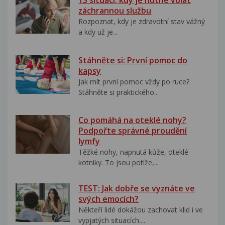
13 situací, kdy je nutné volat
záchrannou službu
Rozpoznat, kdy je zdravotní stav vážný
a kdy už je...
Stáhněte si: První pomoc do
kapsy
Jak mít první pomoc vždy po ruce?
Stáhněte si praktického...
Co pomáhá na oteklé nohy?
Podpořte správné proudění
lymfy
Těžké nohy, napnutá kůže, oteklé
kotníky. To jsou potíže,...
TEST: Jak dobře se vyznáte ve
svých emocích?
Někteří lidé dokážou zachovat klid i ve
vypjatých situacích....