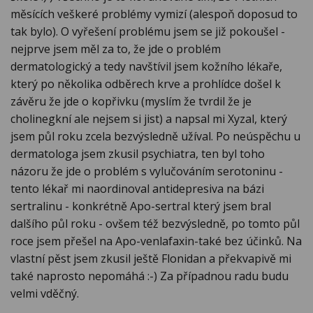
měsících veškeré problémy vymizí (alespoň doposud to
tak bylo). O vyřešení problému jsem se již pokoušel -
nejprve jsem měl za to, že jde o problém
dermatologický a tedy navštívil jsem kožního lékaře,
který po několika odběrech krve a prohlídce došel k
závěru že jde o kopřivku (myslím že tvrdil že je
cholinegkní ale nejsem si jist) a napsal mi Xyzal, který
jsem půl roku zcela bezvýsledně užíval. Po neúspěchu u
dermatologa jsem zkusil psychiatra, ten byl toho
názoru že jde o problém s vylučováním serotoninu -
tento lékař mi naordinoval antidepresiva na bázi
sertralinu - konkrétně Apo-sertral který jsem bral
dalšího půl roku - ovšem též bezvýsledně, po tomto půl
roce jsem přešel na Apo-venlafaxin-také bez účinků. Na
vlastní pěst jsem zkusil ještě Flonidan a překvapivě mi
také naprosto nepomáhá :-) Za případnou radu budu
velmi vděčný.