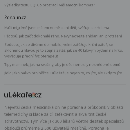
Výsledky testu EQ: Co prozradil váš emoční kompas?
Žena-in.cz
Kvůli migréně jsem málem neměla ani děti, svěřuje se Helena
Pět tipů, jak začít dokonalé ráno. Nevynechejte snídani ani protažení
Způsob, jak se díváme do mobilu, velmi zatěžuje krční páteř, se
skloněnou hlavou je to stejná zátěž, jak se 40 kilovým pytlem na krku,
vysvětluje přední fyzioterapeut
Tipy maminek, jak na svačiny, aby je děti nenosily nesnědené domů
Jídlo jako palivo pro běžce: Důležité je nejen to, co jíte, ale i kdy to jíte
Největší česká medicínská online poradna a průkopník v oblasti
telemedicíny si klade za cíl zefektivnit a zkvalitnit české
zdravotnictví. Tým více jak 300 lékařů včetně desítek specialistů
obslouží průměrně 2 500 uživatelů měsíčně. Poradna je