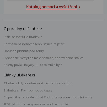
Katalog nemocí a vyšetření
Z poradny uLékaře.cz
Stále se zvětšující bradavka
Co znamená nehomogenní struktura jater?
Občasné píchnutí pod žebry
Dyspepsie: Větry i při malé námaze, nepravidelná stolice
Zelený povlak na jazyku - co to může být?
Články uLékaře.cz
13 situací, kdy je nutné volat záchrannou službu
Stáhněte si: První pomoc do kapsy
Co pomáhá na oteklé nohy? Podpořte správné proudění lymfy
TEST: Jak dobře se vyznáte ve svých emocích?