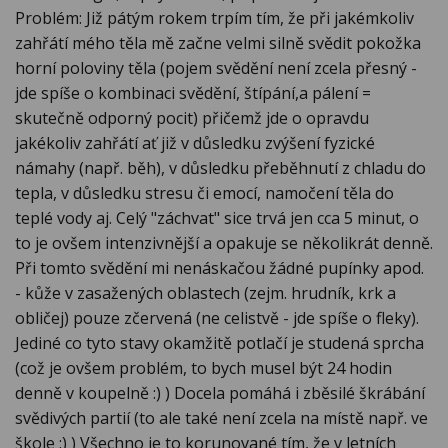
Problém: Již pátým rokem trpím tím, že při jakémkoliv
zahřátí mého těla mě začne velmi silně svědit pokožka
horní poloviny těla (pojem svědění není zcela přesný -
jde spíše o kombinaci svědění, štípání,a pálení =
skutečně odporný pocit) přičemž jde o opravdu
jakékoliv zahřátí ať již v důsledku zvýšení fyzické
námahy (např. běh), v důsledku přeběhnutí z chladu do
tepla, v důsledku stresu či emocí, namočení těla do
teplé vody aj. Celý "záchvat" sice trvá jen cca 5 minut, o
to je ovšem intenzivnější a opakuje se několikrát denně.
Při tomto svědění mi nenáskačou žádné pupínky apod.
- kůže v zasažených oblastech (zejm. hrudník, krk a
obličej) pouze zčervená (ne celistvě - jde spíše o fleky).
Jediné co tyto stavy okamžitě potlačí je studená sprcha
(což je ovšem problém, to bych musel být 24 hodin
denně v koupelně :) ) Docela pomáhá i zběsilé škrábání
svědivých partií (to ale také není zcela na místě např. ve
škole :) ) Všechno je to korunované tím, že v letních