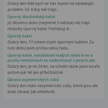
Dobrý den Rád bych se Vás zeptal na následující
problém. Už 4 dny mě trápí...
Úporný dlouhodobý kašel
Již dlouhou dobu (nejméně 3 měsíce) mě trápí
hluboký úporný kašel. Potřebuji #...
Úporný kašel
Dobrý den, 17.rokem trpím úporným kašlem. Za
tuto dobu jsem prošla celou řadu...
Úporný kašel, vykašlávání malých nitek krve a
pocitu nemožnosti se nadechnout z plných plic.
Dobrý den, je mi 24 let, na střední sķole jsem kouřil,
potom pár let jen příležitostně...
Úprava asymetrických zubů
Dobrý den mám nesymetrické zuby, které jsou ale
jinak zdravé. Jak efektivně...