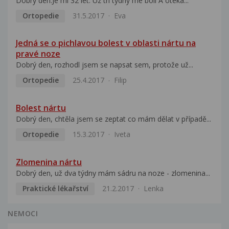
Dobry den.Je mi 32 let. Uz tri tydny me boli A oteka...
Ortopedie
31.5.2017
Eva
Jedná se o pichlavou bolest v oblasti nártu na
pravé noze
Dobrý den, rozhodl jsem se napsat sem, protože už...
Ortopedie
25.4.2017
Filip
Bolest nártu
Dobrý den, chtěla jsem se zeptat co mám dělat v případě...
Ortopedie
15.3.2017
Iveta
Zlomenina nártu
Dobrý den, už dva týdny mám sádru na noze - zlomenina...
Praktické lékařství
21.2.2017
Lenka
NEMOCI