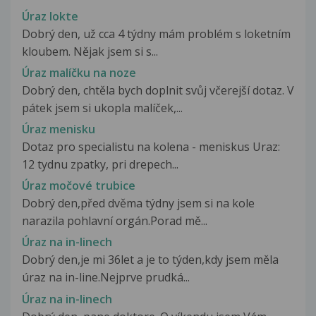
Úraz lokte
Dobrý den, už cca 4 týdny mám problém s loketním
kloubem. Nějak jsem si s...
Úraz malíčku na noze
Dobrý den, chtěla bych doplnit svůj včerejší dotaz. V
pátek jsem si ukopla malíček,...
Úraz menisku
Dotaz pro specialistu na kolena - meniskus Uraz:
12 tydnu zpatky, pri drepech...
Úraz močové trubice
Dobrý den,před dvěma týdny jsem si na kole
narazila pohlavní orgán.Porad mě...
Úraz na in-linech
Dobrý den,je mi 36let a je to týden,kdy jsem měla
úraz na in-line.Nejprve prudká...
Úraz na in-linech