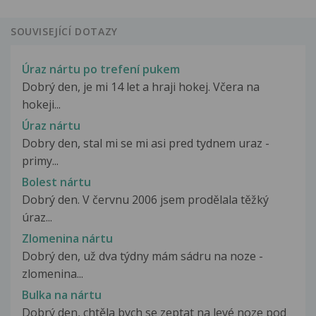
SOUVISEJÍCÍ DOTAZY
Úraz nártu po trefení pukem
Dobrý den, je mi 14 let a hraji hokej. Včera na
hokeji...
Úraz nártu
Dobry den, stal mi se mi asi pred tydnem uraz -
primy...
Bolest nártu
Dobrý den. V červnu 2006 jsem prodělala těžký
úraz...
Zlomenina nártu
Dobrý den, už dva týdny mám sádru na noze -
zlomenina...
Bulka na nártu
Dobrý den, chtěla bych se zeptat na levé noze pod