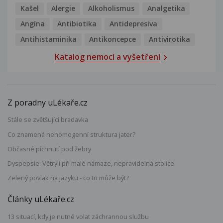
Kašel
Alergie
Alkoholismus
Analgetika
Angína
Antibiotika
Antidepresiva
Antihistaminika
Antikoncepce
Antivirotika
Katalog nemocí a vyšetření
Z poradny uLékaře.cz
Stále se zvětšující bradavka
Co znamená nehomogenní struktura jater?
Občasné píchnutí pod žebry
Dyspepsie: Větry i při malé námaze, nepravidelná stolice
Zelený povlak na jazyku - co to může být?
Články uLékaře.cz
13 situací, kdy je nutné volat záchrannou službu