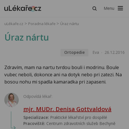
Menu
uLékaře.cz
Poradna lékaře
Úraz nártu
Úraz nártu
Ortopedie
Eva
26.12.2016
Zdravím, mam na nartu tvrdou bouli i modrinu. Boule
vubec neboli, dokonce ani na dotyk nebo pri zatezi. Na
bosou nohu mi spadla kamaradka pri zapaseni.
Odpovídá lékař:
mjr. MUDr. Denisa Gottvaldová
Specializace:
Praktické lékařství pro dospělé
Pracoviště:
Centrum zdravotních služeb Bechyně