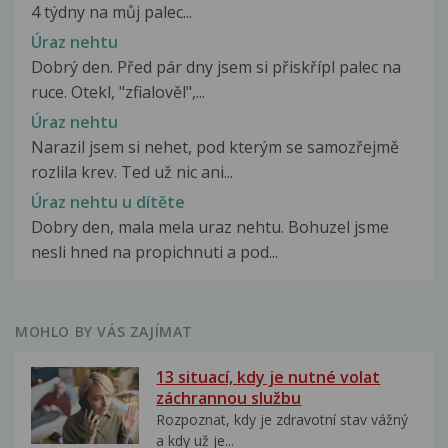
4 týdny na můj palec...
Úraz nehtu
Dobrý den. Před pár dny jsem si přiskřípl palec na
ruce. Otekl, "zfialověl",...
Úraz nehtu
Narazil jsem si nehet, pod kterým se samozřejmě
rozlila krev. Ted už nic ani...
Úraz nehtu u dítěte
Dobry den, mala mela uraz nehtu. Bohuzel jsme
nesli hned na propichnuti a pod...
MOHLO BY VÁS ZAJÍMAT
13 situací, kdy je nutné volat
záchrannou službu
Rozpoznat, kdy je zdravotní stav vážný
a kdy už je...