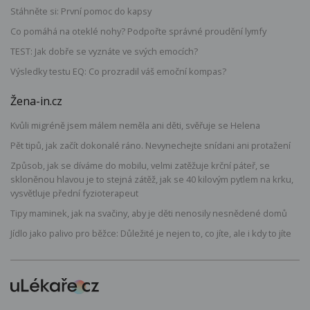
Stáhněte si: První pomoc do kapsy
Co pomáhá na oteklé nohy? Podpořte správné proudění lymfy
TEST: Jak dobře se vyznáte ve svých emocích?
Výsledky testu EQ: Co prozradil váš emoční kompas?
Žena-in.cz
Kvůli migréně jsem málem neměla ani děti, svěřuje se Helena
Pět tipů, jak začít dokonalé ráno. Nevynechejte snídani ani protažení
Způsob, jak se díváme do mobilu, velmi zatěžuje krční páteř, se
skloněnou hlavou je to stejná zátěž, jak se 40 kilovým pytlem na krku,
vysvětluje přední fyzioterapeut
Tipy maminek, jak na svačiny, aby je děti nenosily nesnědené domů
Jídlo jako palivo pro běžce: Důležité je nejen to, co jíte, ale i kdy to jíte