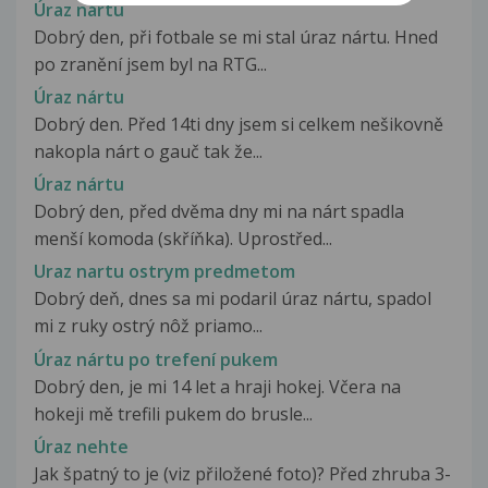
Úraz nártu
Dobrý den, při fotbale se mi stal úraz nártu. Hned
po zranění jsem byl na RTG...
Úraz nártu
Dobrý den. Před 14ti dny jsem si celkem nešikovně
nakopla nárt o gauč tak že...
Úraz nártu
Dobrý den, před dvěma dny mi na nárt spadla
menší komoda (skříňka). Uprostřed...
Uraz nartu ostrym predmetom
Dobrý deň, dnes sa mi podaril úraz nártu, spadol
mi z ruky ostrý nôž priamo...
Úraz nártu po trefení pukem
Dobrý den, je mi 14 let a hraji hokej. Včera na
hokeji mě trefili pukem do brusle...
Úraz nehte
Jak špatný to je (viz přiložené foto)? Před zhruba 3-