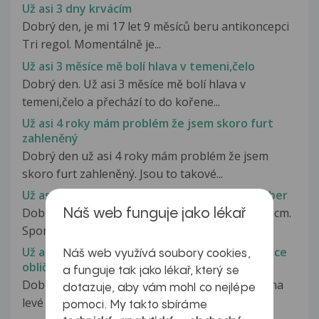
Už asi 3 dny krvácím
Dobrý den, je mi 17 let 9 měsíců beru antikoncepci
Tri regol. Momentálně je...
Už asi 3 měsíce mě bolí hlava v temeni,čelo
Dobrý den. Už asi 3 měsíce mě bolí hlava v
temeni,čelo a přechází to do kořene...
Už asi 4 roky mám problém že jsem skoro furt
zahleněný
Dobrý den už asi 4 roky mám problém že jsem
skoro furt zahleněný. Jsou to takové...
Už asi 4 roky mne trápí problémy v oblasti žeber
Dobrý den, je mi 28 let, vážím 82 kg, měřím 180 cm.
Náš web funguje jako lékař
Sportuji, nekouřím a alkohol...
Už asi dva měsíce mě trápí vyrážka na levé půlce
Náš web využívá soubory cookies,
obličeje
a funguje tak jako lékař, který se
Dobrý den, už asi dva měsíce mě trápí vyrážka na
dotazuje, aby vám mohl co nejlépe
levé půlce obličeje vedle...
pomoci. My takto sbíráme