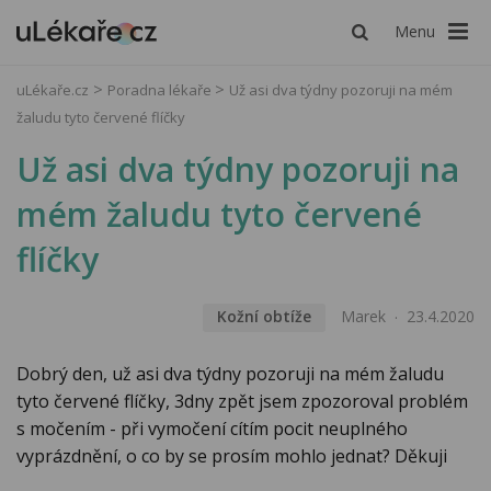
Menu
uLékaře.cz
Poradna lékaře
Už asi dva týdny pozoruji na mém
žaludu tyto červené flíčky
Už asi dva týdny pozoruji na
mém žaludu tyto červené
flíčky
Kožní obtíže
Marek
23.4.2020
Dobrý den, už asi dva týdny pozoruji na mém žaludu
tyto červené flíčky, 3dny zpět jsem zpozoroval problém
s močením - při vymočení cítím pocit neuplného
vyprázdnění, o co by se prosím mohlo jednat? Děkuji