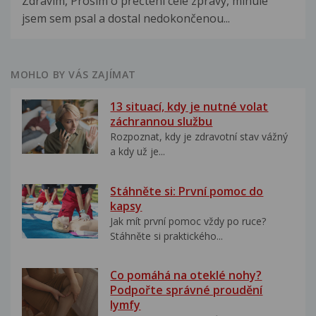
Zdravím, Prosím o přečtení celé zprávy, minulé
jsem sem psal a dostal nedokončenou...
MOHLO BY VÁS ZAJÍMAT
13 situací, kdy je nutné volat
záchrannou službu
Rozpoznat, kdy je zdravotní stav vážný
a kdy už je...
Stáhněte si: První pomoc do
kapsy
Jak mít první pomoc vždy po ruce?
Stáhněte si praktického...
Co pomáhá na oteklé nohy?
Podpořte správné proudění
lymfy