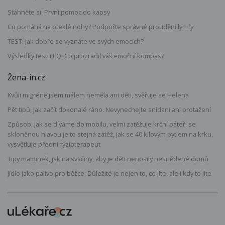
Stáhněte si: První pomoc do kapsy
Co pomáhá na oteklé nohy? Podpořte správné proudění lymfy
TEST: Jak dobře se vyznáte ve svých emocích?
Výsledky testu EQ: Co prozradil váš emoční kompas?
Žena-in.cz
Kvůli migréně jsem málem neměla ani děti, svěřuje se Helena
Pět tipů, jak začít dokonalé ráno. Nevynechejte snídani ani protažení
Způsob, jak se díváme do mobilu, velmi zatěžuje krční páteř, se
skloněnou hlavou je to stejná zátěž, jak se 40 kilovým pytlem na krku,
vysvětluje přední fyzioterapeut
Tipy maminek, jak na svačiny, aby je děti nenosily nesnědené domů
Jídlo jako palivo pro běžce: Důležité je nejen to, co jíte, ale i kdy to jíte