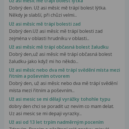
Už asi měsíc mě trápí bolest lýtka
Dobrý den. Už asi měsíc mě trápí bolest lýtka.
Někdy je slabší, při chůzi velmi...
Už asi měsíc mě trápí bolesti zad
Dobrý den.Už asi měsíc mě trápí bolesti zad
zejména v oblasti hrudníku v oblasti...
Už asi měsíc mě trápí občasná bolest žaludku
Dobrý den,už asi měsíc mě trápí občasná bolest
žaludku-jako když mi ho někdo...
Už asi měsíc nebo dva mě trápí svědění místa mezi
řitním a poševním otvorem
Dobrý den, už asi měsíc nebo dva mě trápí svědění
místa mezi řitním a poševním...
Už asi mesic se mi dělají vyrážky tohohle typu
dobry den chci se poradit uz nevim co mam delat.
Uz asi mesic se mi depaji vyrazky...
Už asi od 13 let trpím nadměrným pocením