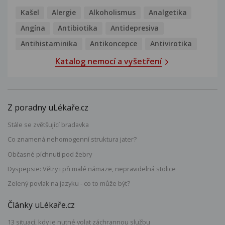
Kašel
Alergie
Alkoholismus
Analgetika
Angína
Antibiotika
Antidepresiva
Antihistaminika
Antikoncepce
Antivirotika
Katalog nemocí a vyšetření
Z poradny uLékaře.cz
Stále se zvětšující bradavka
Co znamená nehomogenní struktura jater?
Občasné píchnutí pod žebry
Dyspepsie: Větry i při malé námaze, nepravidelná stolice
Zelený povlak na jazyku - co to může být?
Články uLékaře.cz
13 situací, kdy je nutné volat záchrannou službu